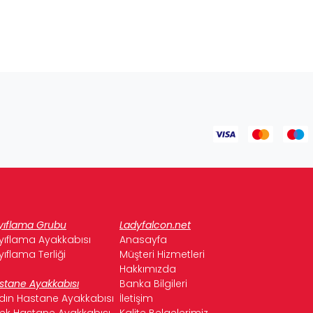
yıflama Grubu
Ladyfalcon.net
yıflama Ayakkabısı
Anasayfa
yıflama Terliği
Müşteri Hizmetleri
Hakkımızda
stane Ayakkabısı
Banka Bilgileri
dın Hastane Ayakkabısı
İletişim
kek Hastane Ayakkabısı
Kalite Belgelerimiz