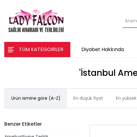
TÜM KATEGORİLER
Diyabet Hakkında
'İstanbul Amel
Ürün ismine göre (A-Z)
En düşük fiyat
En yüksek 
Benzer Etiketler
Ameliyathane Terliği