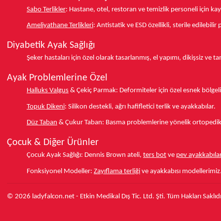
Sabo Terlikler
:
Hastane, otel, restoran ve temizlik personeli için k
Ameliyathane Terlikleri
:
Antistatik ve ESD özellikli, sterile edilebili
Diyabetik Ayak Sağlığı
Şeker hastaları için özel olarak tasarlanmış, el yapımı, dikişsiz ve 
Ayak Problemlerine Özel
Halluks Valgus
& Çekiç Parmak:
Deformiteler için özel esnek bölgeli
Topuk Dikeni
:
Silikon destekli, ağrı hafifletici terlik ve ayakkabılar.
Düz Taban
& Çukur Taban:
Basma problemlerine yönelik ortopedik d
Çocuk & Diğer Ürünler
Çocuk Ayak Sağlığı:
Dennis Brown ateli,
ters bot
ve
pev ayakkabılar
Fonksiyonel Modeller:
Zayıflama terliği
ve ayakkabısı modellerimiz
© 2026 ladyfalcon.net - Etkin Medikal Dış Tic. Ltd. Şti. Tüm Hakları Saklıdı