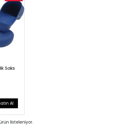
ik Saks
Satın Al
ürün listeleniyor.