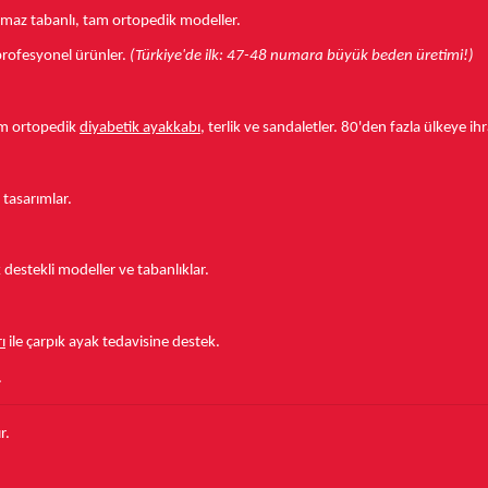
aymaz tabanlı, tam ortopedik modeller.
r profesyonel ürünler.
(Türkiye'de ilk: 47-48 numara büyük beden üretimi!)
tam ortopedik
diyabetik ayakkabı
, terlik ve sandaletler.
80'den fazla ülkeye
ihr
 tasarımlar.
estekli modeller ve tabanlıklar.
ı
ile çarpık ayak tedavisine destek.
.
r.