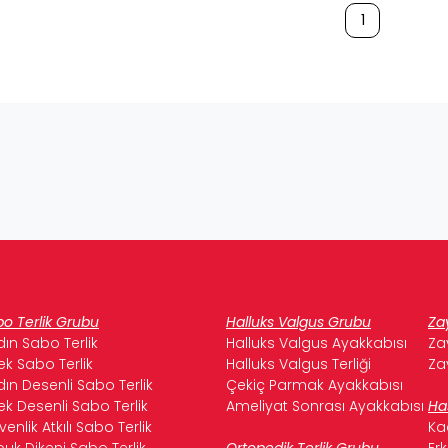
1
o Terlik Grubu
Halluks Valgus Grubu
Za
ın Sabo Terlik
Halluks Valgus Ayakkabısı
Za
ek Sabo Terlik
Halluks Valgus Terliği
Za
ın Desenli Sabo Terlik
Çekiç Parmak Ayakkabısı
ek Desenli Sabo Terlik
Ameliyat Sonrası Ayakkabısı
Ha
enlik Atkılı Sabo Terlik
Ka
uk Dikeni Sabo Terlik
Ortopedik Terlik Grubu
Er