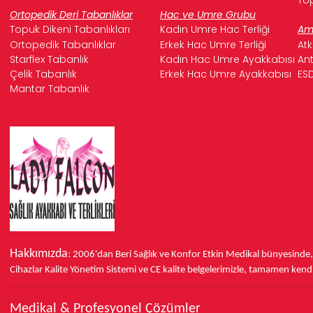
Ortopedik Deri Tabanlıklar
Hac ve Umre Grubu
Topuk Dikeni Tabanlıkları
Kadın Umre Hac Terliği
Ame
Ortopedik Tabanlıklar
Erkek Hac Umre Terliği
Atk
Starflex Tabanlık
Kadın Hac Umre Ayakkabısı
Ant
Çelik Tabanlık
Erkek Hac Umre Ayakkabısı
ESD
Mantar Tabanlık
Hakkımızda
: 2006'dan Beri Sağlık ve Konfor
Etkin Medikal bünyesinde
Cihazlar Kalite Yönetim Sistemi ve
CE
kalite belgelerimizle, tamamen kendi 
Medikal & Profesyonel Çözümler