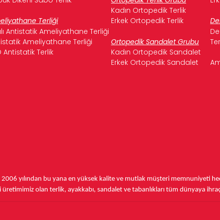
Kadın Ortopedik Terlik
liyathane Terliği
Erkek Ortopedik Terlik
De
ılı Antistatik Ameliyathane Terliği
De
istatik Ameliyathane Terliği
Ortopedik Sandalet Grubu
Te
 Antistatik Terlik
Kadın Ortopedik Sandalet
Erkek Ortopedik Sandalet
Am
,
2006 yılından bu yana
en yüksek kalite ve mutlak müşteri memnuniyeti hede
üretimimiz olan terlik, ayakkabı, sandalet ve tabanlıkları
tüm dünyaya ihra