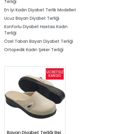
Terliği
En İyi Kadın Diyabet Terlik Modelleri
Ucuz Bayan Diyabet Terliği
Konforlu Diyabet Hastası Kadın
Terliği
Özel Taban Bayan Diyabet Terliği
Ortopedik Kadın Şeker Terliği
Bayan Diyabet Terliği Bej