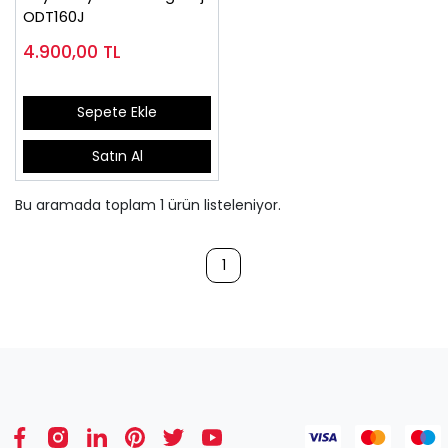
ODT160J
4.900,00
TL
Sepete Ekle
Satın Al
Bu aramada toplam
1
ürün listeleniyor.
1