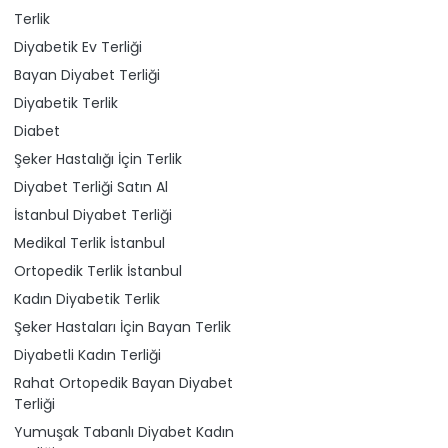
Terlik
Diyabetik Ev Terliği
Bayan Diyabet Terliği
Diyabetik Terlik
Diabet
Şeker Hastalığı İçin Terlik
Diyabet Terliği Satın Al
İstanbul Diyabet Terliği
Medikal Terlik İstanbul
Ortopedik Terlik İstanbul
Kadın Diyabetik Terlik
Şeker Hastaları İçin Bayan Terlik
Diyabetli Kadın Terliği
Rahat Ortopedik Bayan Diyabet
Terliği
Yumuşak Tabanlı Diyabet Kadın