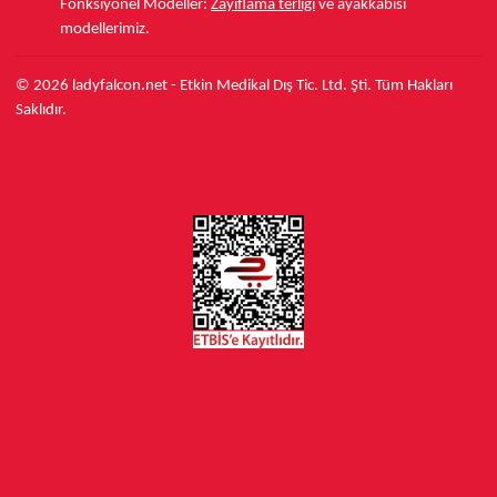
Fonksiyonel Modeller:
Zayıflama terliği
ve ayakkabısı
modellerimiz.
© 2026 ladyfalcon.net - Etkin Medikal Dış Tic. Ltd. Şti. Tüm Hakları
Saklıdır.