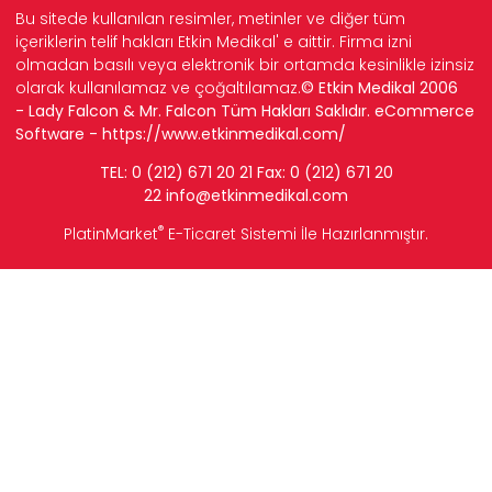
Bu sitede kullanılan resimler, metinler ve diğer tüm
içeriklerin telif hakları Etkin Medikal' e aittir. Firma izni
olmadan basılı veya elektronik bir ortamda kesinlikle izinsiz
olarak kullanılamaz ve çoğaltılamaz.
© Etkin Medikal 2006
- Lady Falcon & Mr. Falcon Tüm Hakları Saklıdır. eCommerce
Software -
https://www.etkinmedikal.com/
TEL: 0 (212) 671 20 21 Fax: 0 (212) 671 20
22
info
@etkinmedikal.com
®
PlatinMarket
E-Ticaret Sistemi
İle Hazırlanmıştır.