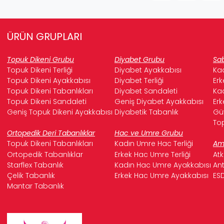
ÜRÜN GRUPLARI
Topuk Dikeni Grubu
Diyabet Grubu
Sab
Topuk Dikeni Terliği
Diyabet Ayakkabısı
Kad
Topuk Dikeni Ayakkabısı
Diyabet Terliği
Erk
Topuk Dikeni Tabanlıkları
Diyabet Sandaleti
Kad
Topuk Dikeni Sandaleti
Geniş Diyabet Ayakkabısı
Erk
Geniş Topuk Dikeni Ayakkabısı
Diyabetik Tabanlık
Güv
Top
Ortopedik Deri Tabanlıklar
Hac ve Umre Grubu
Topuk Dikeni Tabanlıkları
Kadın Umre Hac Terliği
Ame
Ortopedik Tabanlıklar
Erkek Hac Umre Terliği
Atk
Starflex Tabanlık
Kadın Hac Umre Ayakkabısı
Ant
Çelik Tabanlık
Erkek Hac Umre Ayakkabısı
ESD
Mantar Tabanlık