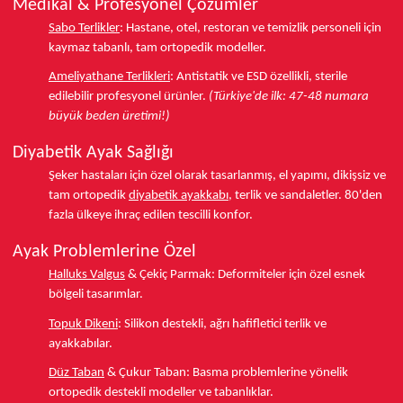
Medikal & Profesyonel Çözümler
Sabo Terlikler
:
Hastane, otel, restoran ve temizlik personeli için
kaymaz tabanlı, tam ortopedik modeller.
Ameliyathane Terlikleri
:
Antistatik ve ESD özellikli, sterile
edilebilir profesyonel ürünler.
(Türkiye'de ilk: 47-48 numara
büyük beden üretimi!)
Diyabetik Ayak Sağlığı
Şeker hastaları için özel olarak tasarlanmış, el yapımı, dikişsiz ve
tam ortopedik
diyabetik ayakkabı
, terlik ve sandaletler.
80'den
fazla ülkeye
ihraç edilen tescilli konfor.
Ayak Problemlerine Özel
Halluks Valgus
& Çekiç Parmak:
Deformiteler için özel esnek
bölgeli tasarımlar.
Topuk Dikeni
:
Silikon destekli, ağrı hafifletici terlik ve
ayakkabılar.
Düz Taban
& Çukur Taban:
Basma problemlerine yönelik
ortopedik destekli modeller ve tabanlıklar.