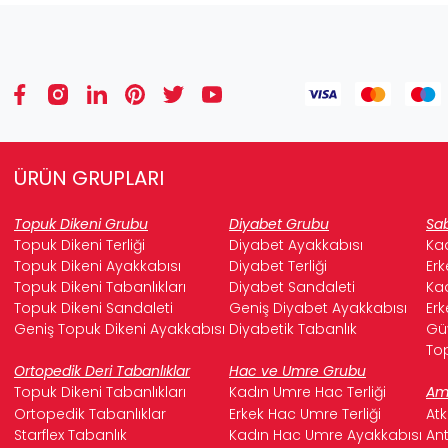
ÜRÜN GRUPLARI
Topuk Dikeni Grubu
Diyabet Grubu
Sab
Topuk Dikeni Terliği
Diyabet Ayakkabısı
Kad
Topuk Dikeni Ayakkabısı
Diyabet Terliği
Erk
Topuk Dikeni Tabanlıkları
Diyabet Sandaleti
Kad
Topuk Dikeni Sandaleti
Geniş Diyabet Ayakkabısı
Erk
Geniş Topuk Dikeni Ayakkabısı
Diyabetik Tabanlık
Güv
Top
Ortopedik Deri Tabanlıklar
Hac ve Umre Grubu
Topuk Dikeni Tabanlıkları
Kadın Umre Hac Terliği
Ame
Ortopedik Tabanlıklar
Erkek Hac Umre Terliği
Atk
Starflex Tabanlık
Kadın Hac Umre Ayakkabısı
Ant