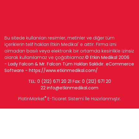
Bu sitede kullanılan resimler, metinler ve diğer tüm
içeriklerin telif hakları Etkin Medikal' e aittir. Firma izni
olmadan basılı veya elektronik bir ortamda kesinlikle izinsiz
olarak kullanılamaz ve çoğaltılamaz.
© Etkin Medikal 2006
- Lady Falcon & Mr. Falcon Tüm Hakları Saklıdır. eCommerce
Software -
https://www.etkinmedikal.com/
TEL: 0 (212) 671 20 21 Fax: 0 (212) 671 20
22
info
@etkinmedikal.com
®
PlatinMarket
E-Ticaret Sistemi
İle Hazırlanmıştır.