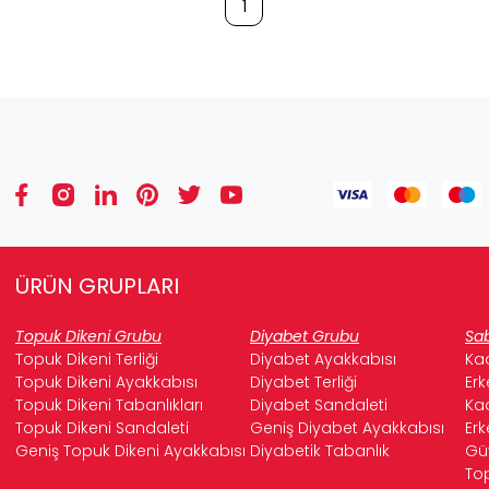
1
ÜRÜN GRUPLARI
Topuk Dikeni Grubu
Diyabet Grubu
Sab
Topuk Dikeni Terliği
Diyabet Ayakkabısı
Kad
Topuk Dikeni Ayakkabısı
Diyabet Terliği
Erk
Topuk Dikeni Tabanlıkları
Diyabet Sandaleti
Kad
Topuk Dikeni Sandaleti
Geniş Diyabet Ayakkabısı
Erk
Geniş Topuk Dikeni Ayakkabısı
Diyabetik Tabanlık
Güv
Top