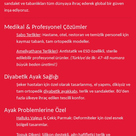
sandalet ve tabanlıkları
tüm dünyaya ihraç ederek
global bir güven
inşa ediyoruz.
Medikal & Profesyonel Çözümler
Sabo Terlikler
:
Hastane, otel, restoran ve temizlik personeli için
kaymaz tabanlı, tam ortopedik modeller.
Ameliyathane Terlikleri
:
Antistatik ve ESD özellikli, sterile
edilebilir profesyonel ürünler.
(Türkiye'de ilk: 47-48 numara
büyük beden üretimi!)
Diyabetik Ayak Sağlığı
Şeker hastaları için özel olarak tasarlanmış, el yapımı, dikişsiz ve
tam ortopedik
diyabetik ayakkabı
, terlik ve sandaletler.
80'den
fazla ülkeye
ihraç edilen tescilli konfor.
Ayak Problemlerine Özel
Halluks Valgus
& Çekiç Parmak:
Deformiteler için özel esnek
bölgeli tasarımlar.
Topuk Dikeni
:
Silikon destekli, ağrı hafifletici terlik ve