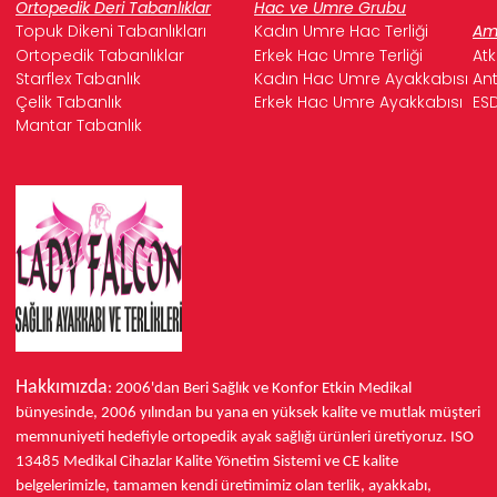
Ortopedik Deri Tabanlıklar
Hac ve Umre Grubu
Topuk Dikeni Tabanlıkları
Kadın Umre Hac Terliği
Ame
Ortopedik Tabanlıklar
Erkek Hac Umre Terliği
Atk
Starflex Tabanlık
Kadın Hac Umre Ayakkabısı
Ant
Çelik Tabanlık
Erkek Hac Umre Ayakkabısı
ESD
Mantar Tabanlık
Hakkımızda
: 2006'dan Beri Sağlık ve Konfor
Etkin Medikal
bünyesinde,
2006 yılından bu yana
en yüksek kalite ve mutlak müşteri
memnuniyeti hedefiyle ortopedik ayak sağlığı ürünleri üretiyoruz.
ISO
13485
Medikal Cihazlar Kalite Yönetim Sistemi ve
CE
kalite
belgelerimizle, tamamen kendi üretimimiz olan terlik, ayakkabı,