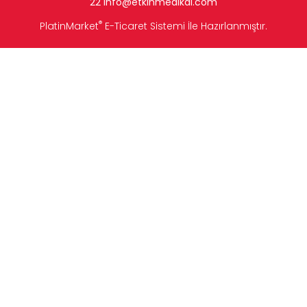
22
info
@etkinmedikal.com
®
PlatinMarket
E-Ticaret Sistemi
İle Hazırlanmıştır.