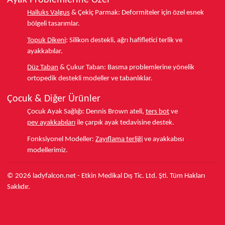
Ayak Problemlerine Özel
Halluks Valgus
& Çekiç Parmak:
Deformiteler için özel esnek
bölgeli tasarımlar.
Topuk Dikeni
:
Silikon destekli, ağrı hafifletici terlik ve
ayakkabılar.
Düz Taban
& Çukur Taban:
Basma problemlerine yönelik
ortopedik destekli modeller ve tabanlıklar.
Çocuk & Diğer Ürünler
Çocuk Ayak Sağlığı:
Dennis Brown ateli,
ters bot
ve
pev ayakkabıları
ile çarpık ayak tedavisine destek.
Fonksiyonel Modeller:
Zayıflama terliği
ve ayakkabısı
modellerimiz.
© 2026 ladyfalcon.net - Etkin Medikal Dış Tic. Ltd. Şti. Tüm Hakları
Saklıdır.