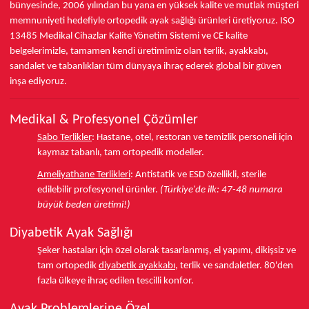
bünyesinde,
2006 yılından bu yana
en yüksek kalite ve mutlak müşteri
memnuniyeti hedefiyle ortopedik ayak sağlığı ürünleri üretiyoruz.
ISO
13485
Medikal Cihazlar Kalite Yönetim Sistemi ve
CE
kalite
belgelerimizle, tamamen kendi üretimimiz olan terlik, ayakkabı,
sandalet ve tabanlıkları
tüm dünyaya ihraç ederek
global bir güven
inşa ediyoruz.
Medikal & Profesyonel Çözümler
Sabo Terlikler
:
Hastane, otel, restoran ve temizlik personeli için
kaymaz tabanlı, tam ortopedik modeller.
Ameliyathane Terlikleri
:
Antistatik ve ESD özellikli, sterile
edilebilir profesyonel ürünler.
(Türkiye'de ilk: 47-48 numara
büyük beden üretimi!)
Diyabetik Ayak Sağlığı
Şeker hastaları için özel olarak tasarlanmış, el yapımı, dikişsiz ve
tam ortopedik
diyabetik ayakkabı
, terlik ve sandaletler.
80'den
fazla ülkeye
ihraç edilen tescilli konfor.