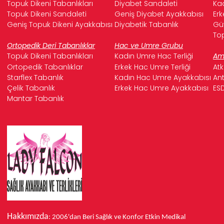
Topuk Dikeni Tabanlıkları
Diyabet Sandaleti
Kad
Topuk Dikeni Sandaleti
Geniş Diyabet Ayakkabısı
Erk
Geniş Topuk Dikeni Ayakkabısı
Diyabetik Tabanlık
Güv
Top
Ortopedik Deri Tabanlıklar
Hac ve Umre Grubu
Topuk Dikeni Tabanlıkları
Kadın Umre Hac Terliği
Ame
Ortopedik Tabanlıklar
Erkek Hac Umre Terliği
Atk
Starflex Tabanlık
Kadın Hac Umre Ayakkabısı
Ant
Çelik Tabanlık
Erkek Hac Umre Ayakkabısı
ESD
Mantar Tabanlık
Hakkımızda
: 2006'dan Beri Sağlık ve Konfor
Etkin Medikal