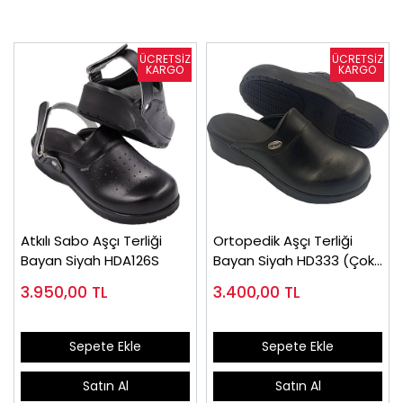
Atkılı Sabo Aşçı Terliği
Ortopedik Aşçı Terliği
Bayan Siyah HDA126S
Bayan Siyah HD333 (Çok
Satılan)
3.950,00
TL
3.400,00
TL
Sepete Ekle
Sepete Ekle
Satın Al
Satın Al