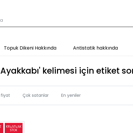
Topuk Dikeni Hakkında
Antistatik hakkında
 Ayakkabı' kelimesi için etiket so
fiyat
Çok satanlar
En yeniler