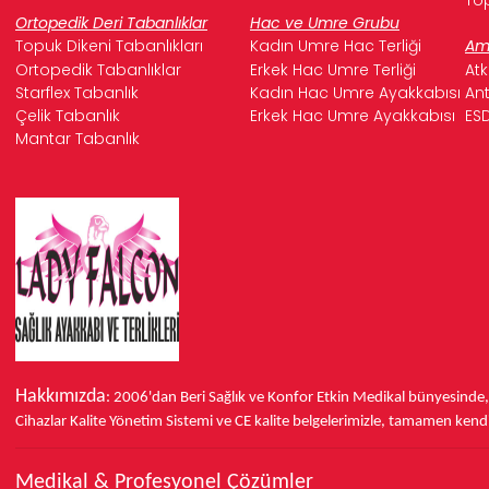
Ortopedik Deri Tabanlıklar
Hac ve Umre Grubu
Topuk Dikeni Tabanlıkları
Kadın Umre Hac Terliği
Ame
Ortopedik Tabanlıklar
Erkek Hac Umre Terliği
Atk
Starflex Tabanlık
Kadın Hac Umre Ayakkabısı
Ant
Çelik Tabanlık
Erkek Hac Umre Ayakkabısı
ESD
Mantar Tabanlık
Hakkımızda
: 2006'dan Beri Sağlık ve Konfor
Etkin Medikal bünyesinde
Cihazlar Kalite Yönetim Sistemi ve
CE
kalite belgelerimizle, tamamen kendi 
Medikal & Profesyonel Çözümler