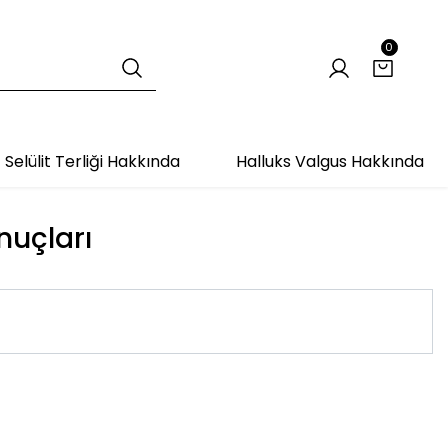
0
Selülit Terliği Hakkında
Halluks Valgus Hakkında
nuçları