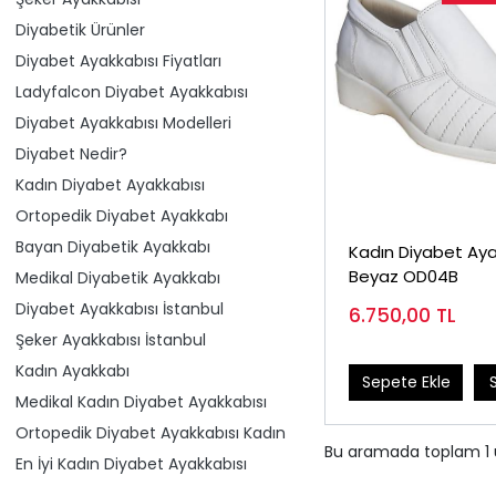
Diyabetik Ürünler
Diyabet Ayakkabısı Fiyatları
Ladyfalcon Diyabet Ayakkabısı
Diyabet Ayakkabısı Modelleri
Diyabet Nedir?
Kadın Diyabet Ayakkabısı
Ortopedik Diyabet Ayakkabı
Bayan Diyabetik Ayakkabı
Kadın Diyabet Aya
Beyaz OD04B
Medikal Diyabetik Ayakkabı
Diyabet Ayakkabısı İstanbul
6.750,00
TL
Şeker Ayakkabısı İstanbul
Kadın Ayakkabı
Sepete Ekle
Medikal Kadın Diyabet Ayakkabısı
Ortopedik Diyabet Ayakkabısı Kadın
Bu aramada toplam
1
En İyi Kadın Diyabet Ayakkabısı