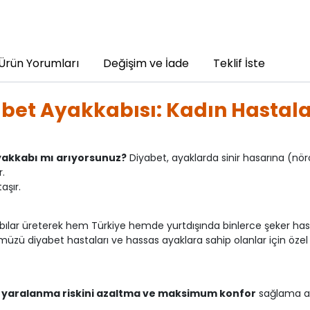
Ürün Yorumları
Değişim ve İade
Teklif İste
bet Ayakkabısı: Kadın Hastal
 ayakkabı mı arıyorsunuz?
Diyabet, ayaklarda sinir hasarına (nö
.
aşır.
bılar üreterek hem Türkiye hemde yurtdışında binlerce şeker hast
zü diyabet hastaları ve hassas ayaklara sahip olanlar için özel 
, yaralanma riskini azaltma ve maksimum konfor
sağlama ama