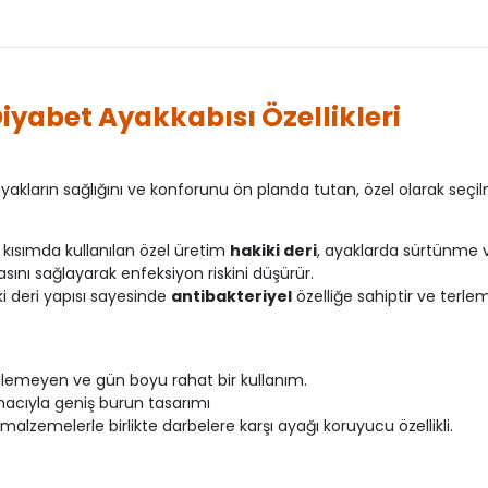
iyabet Ayakkabısı Özellikleri
ayakların sağlığını ve konforunu ön planda tutan, özel olarak seçi
kısımda kullanılan özel üretim
hakiki deri
, ayaklarda sürtünme v
sını sağlayarak enfeksiyon riskini düşürür.
ki deri yapısı sayesinde
antibakteriyel
özelliğe sahiptir ve terl
lemeyen ve gün boyu rahat bir kullanım.
acıyla geniş burun tasarımı
lzemelerle birlikte darbelere karşı ayağı koruyucu özellikli.