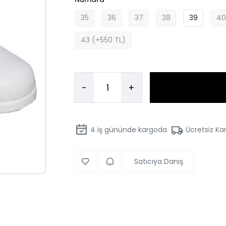
35
36
37
38
39
40
43 (+550 TL)
-
+
4
iş gününde kargoda
Ücretsiz Ka
Satıcıya Danış