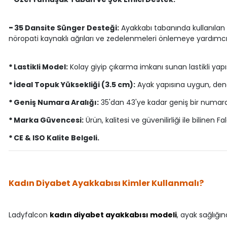
-
35 Dansite Sünger Desteği:
Ayakkabı tabanında kullanılan 
nöropati kaynaklı ağrıları ve zedelenmeleri önlemeye yardımcı 
*
Lastikli Model:
Kolay giyip çıkarma imkanı sunan lastikli yapıs
*
İdeal Topuk Yüksekliği (3.5 cm):
Ayak yapısına uygun, denge
*
Geniş Numara Aralığı:
35'dan 43'ye kadar geniş bir numara a
*
Marka Güvencesi:
Ürün, kalitesi ve güvenilirliği ile bilinen F
*
CE & ISO Kalite Belgeli.
Kadın Diyabet Ayakkabısı Kimler Kullanmalı?
Ladyfalcon
kadın diyabet ayakkabısı modeli
, ayak sağlığı