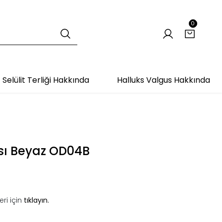
0
Selülit Terliği Hakkında
Halluks Valgus Hakkında
sı Beyaz OD04B
ri için
tıklayın.