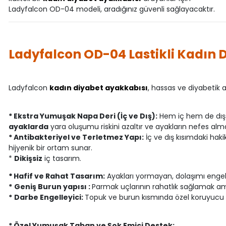
Ladyfalcon OD-04 modeli, aradığınız güvenli sağlayacaktır.
Ladyfalcon OD-04 Lastikli Kadın D
Ladyfalcon
kadın diyabet ayakkabısı
, hassas ve diyabetik 
* Ekstra Yumuşak Napa Deri (İç ve Dış):
Hem iç hem de dış 
ayaklarda
yara oluşumu riskini azaltır ve ayakların nefes alma
* Antibakteriyel ve Terletmez Yapı:
İç ve dış kısımdaki haki
hijyenik bir ortam sunar.
*
Dikişsiz
iç tasarım.
*
Hafif ve Rahat Tasarım:
Ayakları yormayan, dolaşımı engel
*
Geniş Burun yapısı :
Parmak uçlarının rahatlık sağlamak am
*
Darbe Engelleyici:
Topuk ve burun kısmında özel koruyucu ma
* Özel Yumuşak Taban ve Şok Emici Destek: