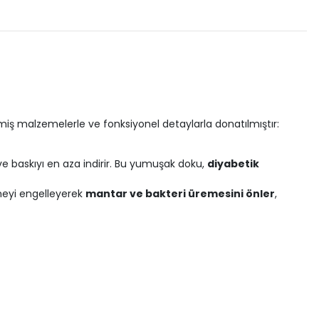
lmiş malzemelerle ve fonksiyonel detaylarla donatılmıştır:
e baskıyı en aza indirir. Bu yumuşak doku,
diyabetik
emeyi engelleyerek
mantar ve bakteri üremesini önler
,