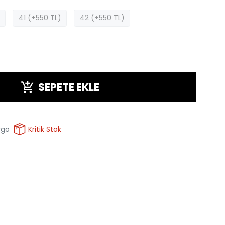
41 (+550 TL)
42 (+550 TL)
SEPETE EKLE
rgo
Kritik Stok