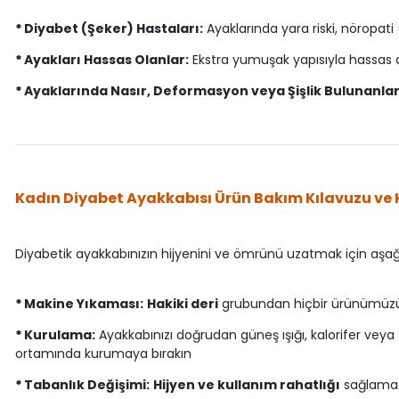
*
Diyabet (Şeker) Hastaları:
Ayaklarında yara riski, nöropati
*
Ayakları Hassas Olanlar:
Ekstra yumuşak yapısıyla hassas
*
Ayaklarında Nasır, Deformasyon veya Şişlik Bulunanlar
Kadın Diyabet Ayakkabısı Ürün Bakım Kılavuzu ve K
Diyabetik ayakkabınızın hijyenini ve ömrünü uzatmak için aşağ
*
Makine Yıkaması:
Hakiki deri
grubundan hiçbir ürünümüzü
*
Kurulama:
Ayakkabınızı doğrudan güneş ışığı, kalorifer veya
ortamında kurumaya bırakın
*
Tabanlık Değişimi:
Hijyen ve kullanım rahatlığı
sağlaması