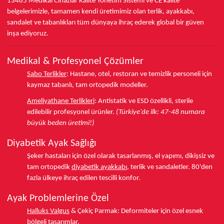
13485
Medikal Cihazlar Kalite Yönetim Sistemi ve
CE
kalite
belgelerimizle, tamamen kendi üretimimiz olan terlik, ayakkabı,
sandalet ve tabanlıkları
tüm dünyaya ihraç ederek
global bir güven
inşa ediyoruz.
Medikal & Profesyonel Çözümler
Sabo Terlikler
:
Hastane, otel, restoran ve temizlik personeli için
kaymaz tabanlı, tam ortopedik modeller.
Ameliyathane Terlikleri
:
Antistatik ve ESD özellikli, sterile
edilebilir profesyonel ürünler.
(Türkiye'de ilk: 47-48 numara
büyük beden üretimi!)
Diyabetik Ayak Sağlığı
Şeker hastaları için özel olarak tasarlanmış, el yapımı, dikişsiz ve
tam ortopedik
diyabetik ayakkabı
, terlik ve sandaletler.
80'den
fazla ülkeye
ihraç edilen tescilli konfor.
Ayak Problemlerine Özel
Halluks Valgus
& Çekiç Parmak:
Deformiteler için özel esnek
bölgeli tasarımlar.