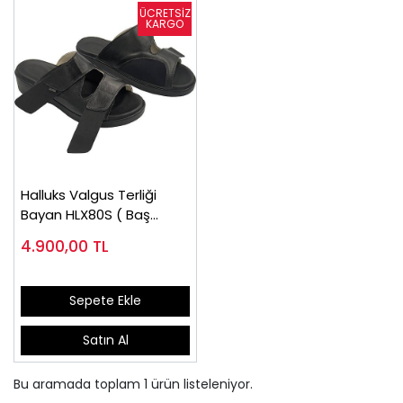
Halluks Valgus Terliği
Bayan HLX80S ( Baş
Parmak Eğriliği )
4.900,00
TL
Sepete Ekle
Satın Al
Bu aramada toplam
1
ürün listeleniyor.