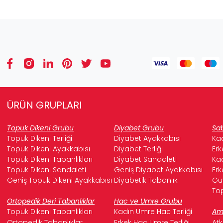
ÜRÜN GRUPLARI
Topuk Dikeni Grubu
Diyabet Grubu
Sab
Topuk Dikeni Terliği
Diyabet Ayakkabısı
Kad
Topuk Dikeni Ayakkabısı
Diyabet Terliği
Erk
Topuk Dikeni Tabanlıkları
Diyabet Sandaleti
Kad
Topuk Dikeni Sandaleti
Geniş Diyabet Ayakkabısı
Erk
Geniş Topuk Dikeni Ayakkabısı
Diyabetik Tabanlık
Güv
Top
Ortopedik Deri Tabanlıklar
Hac ve Umre Grubu
Topuk Dikeni Tabanlıkları
Kadın Umre Hac Terliği
Ame
Ortopedik Tabanlıklar
Erkek Hac Umre Terliği
Atk