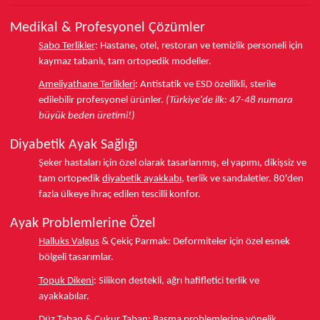
Medikal & Profesyonel Çözümler
Sabo Terlikler
:
Hastane, otel, restoran ve temizlik personeli için
kaymaz tabanlı, tam ortopedik modeller.
Ameliyathane Terlikleri
:
Antistatik ve ESD özellikli, sterile
edilebilir profesyonel ürünler.
(Türkiye'de ilk: 47-48 numara
büyük beden üretimi!)
Diyabetik Ayak Sağlığı
Şeker hastaları için özel olarak tasarlanmış, el yapımı, dikişsiz ve
tam ortopedik
diyabetik ayakkabı
, terlik ve sandaletler.
80'den
fazla ülkeye
ihraç edilen tescilli konfor.
Ayak Problemlerine Özel
Halluks Valgus
& Çekiç Parmak:
Deformiteler için özel esnek
bölgeli tasarımlar.
Topuk Dikeni
:
Silikon destekli, ağrı hafifletici terlik ve
ayakkabılar.
Düz Taban
& Çukur Taban:
Basma problemlerine yönelik