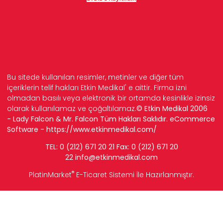
Bu sitede kullanılan resimler, metinler ve diğer tüm
içeriklerin telif hakları Etkin Medikal' e aittir. Firma izni
olmadan basılı veya elektronik bir ortamda kesinlikle izinsiz
olarak kullanılamaz ve çoğaltılamaz.
© Etkin Medikal 2006
- Lady Falcon & Mr. Falcon Tüm Hakları Saklıdır. eCommerce
Software -
https://www.etkinmedikal.com/
TEL: 0 (212) 671 20 21 Fax: 0 (212) 671 20
22
info
@etkinmedikal.com
®
PlatinMarket
E-Ticaret Sistemi
İle Hazırlanmıştır.