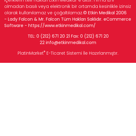
içeriklerin telif hakları Etkin Medikal' e aittir. Firma izni
olmadan basılı veya elektronik bir ortamda kesinlikle izinsiz
olarak kullanılamaz ve çoğaltılamaz.
© Etkin Medikal 2006
- Lady Falcon & Mr. Falcon Tüm Hakları Saklıdır. eCommerce
Software -
https://www.etkinmedikal.com/
TEL: 0 (212) 671 20 21 Fax: 0 (212) 671 20
22
info
@etkinmedikal.com
®
PlatinMarket
E-Ticaret Sistemi
İle Hazırlanmıştır.