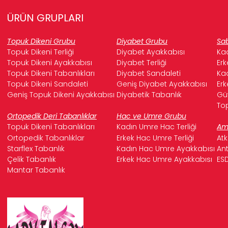
ÜRÜN GRUPLARI
Topuk Dikeni Grubu
Diyabet Grubu
Sab
Topuk Dikeni Terliği
Diyabet Ayakkabısı
Kad
Topuk Dikeni Ayakkabısı
Diyabet Terliği
Erk
Topuk Dikeni Tabanlıkları
Diyabet Sandaleti
Kad
Topuk Dikeni Sandaleti
Geniş Diyabet Ayakkabısı
Erk
Geniş Topuk Dikeni Ayakkabısı
Diyabetik Tabanlık
Güv
Top
Ortopedik Deri Tabanlıklar
Hac ve Umre Grubu
Topuk Dikeni Tabanlıkları
Kadın Umre Hac Terliği
Ame
Ortopedik Tabanlıklar
Erkek Hac Umre Terliği
Atk
Starflex Tabanlık
Kadın Hac Umre Ayakkabısı
Ant
Çelik Tabanlık
Erkek Hac Umre Ayakkabısı
ESD
Mantar Tabanlık