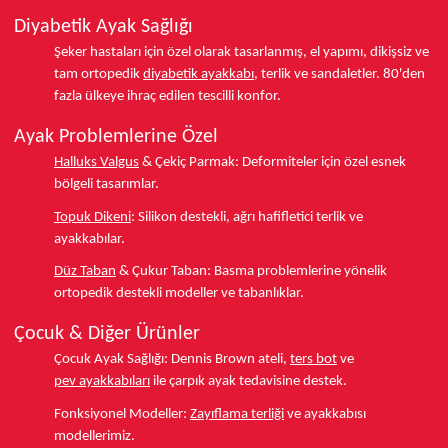
Diyabetik Ayak Sağlığı
Şeker hastaları için özel olarak tasarlanmış, el yapımı, dikişsiz ve
tam ortopedik
diyabetik ayakkabı
, terlik ve sandaletler.
80'den
fazla ülkeye
ihraç edilen tescilli konfor.
Ayak Problemlerine Özel
Halluks Valgus
& Çekiç Parmak:
Deformiteler için özel esnek
bölgeli tasarımlar.
Topuk Dikeni
:
Silikon destekli, ağrı hafifletici terlik ve
ayakkabılar.
Düz Taban
& Çukur Taban:
Basma problemlerine yönelik
ortopedik destekli modeller ve tabanlıklar.
Çocuk & Diğer Ürünler
Çocuk Ayak Sağlığı:
Dennis Brown ateli,
ters bot
ve
pev ayakkabıları
ile çarpık ayak tedavisine destek.
Fonksiyonel Modeller:
Zayıflama terliği
ve ayakkabısı
modellerimiz.