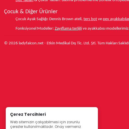
Düz Taban
& Çukur Taban:
Basma problemlerine yönelik ortopedik d
Çocuk & Diğer Ürünler
Çocuk Ayak Sağlığı:
Dennis Brown ateli,
ters bot
ve
pev ayakkabılar
Fonksiyonel Modeller:
Zayıflama terliği
ve ayakkabısı modellerimiz
© 2026 ladyfalcon.net - Etkin Medikal Dış Tic. Ltd. Şti. Tüm Hakları Saklıdı
Çerez Tercihleri
Web sitemizin çalışabilmesi için zorunlu
çerezler kullanılmaktadır. Onay vermeniz