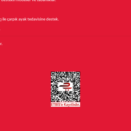
estekli modeller ve tabanlıklar.
ı
ile çarpık ayak tedavisine destek.
.
r.