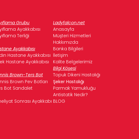
yıflama Grubu
Ladyfalcon.net
yıflama Ayakkabısı
Anasayfa
yıflama Terliği
Müşteri Hizmetleri
Hakkımızda
stane Ayakkabısı
Banka Bilgileri
dın Hastane Ayakkabısı
İletişim
kek Hastane Ayakkabısı
Kalite Belgelerimiz
Bilgi Köşesi
nnis Brown-Ters Bot
Topuk Dikeni Hastalığı
nnis Brown Pev Botları
Şeker Hastalığı
rs Bot Sandalet
Parmak Yamukluğu
Antistatik Nedir?
eliyat Sonrası Ayakkabı
BLOG