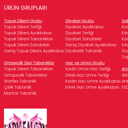
ÜRÜN GRUPLARI
Topuk Dikeni Grubu
Diyabet Grubu
Sab
Topuk Dikeni Terliği
Diyabet Ayakkabısı
Kad
Topuk Dikeni Ayakkabısı
Diyabet Terliği
Erk
Topuk Dikeni Tabanlıkları
Diyabet Sandaleti
Kad
Topuk Dikeni Sandaleti
Geniş Diyabet Ayakkabısı
Erk
Geniş Topuk Dikeni Ayakkabısı
Diyabetik Tabanlık
Güv
Top
Ortopedik Deri Tabanlıklar
Hac ve Umre Grubu
Topuk Dikeni Tabanlıkları
Kadın Umre Hac Terliği
Ame
Ortopedik Tabanlıklar
Erkek Hac Umre Terliği
Atk
Starflex Tabanlık
Kadın Hac Umre Ayakkabısı
Ant
Çelik Tabanlık
Erkek Hac Umre Ayakkabısı
ESD
Mantar Tabanlık