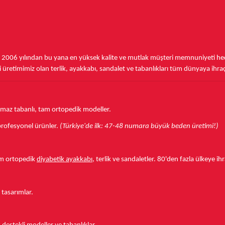
,
2006 yılından bu yana
en yüksek kalite ve mutlak müşteri memnuniyeti hede
üretimimiz olan terlik, ayakkabı, sandalet ve tabanlıkları
tüm dünyaya ihra
aymaz tabanlı, tam ortopedik modeller.
r profesyonel ürünler.
(Türkiye'de ilk: 47-48 numara büyük beden üretimi!)
tam ortopedik
diyabetik ayakkabı
, terlik ve sandaletler.
80'den fazla ülkeye
ihr
 tasarımlar.