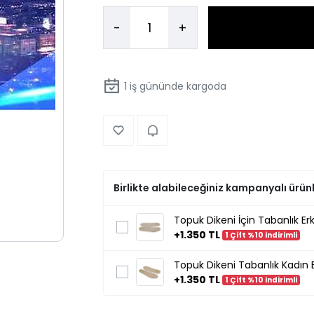
-
+
1
iş gününde kargoda
Birlikte alabileceğiniz kampanyalı ürün
Topuk Dikeni İçin Tabanlık Erk
+1.350 TL
1 Çift %10 indirimli
Topuk Dikeni Tabanlık Kadın E
+1.350 TL
1 Çift %10 indirimli