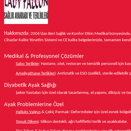
Hakkımızda
: 2006'dan Beri Sağlık ve Konfor
Etkin Medikal bünyesinde
Cihazlar Kalite Yönetim Sistemi ve
CE
kalite belgelerimizle, tamamen kendi 
Medikal & Profesyonel Çözümler
Sabo Terlikler
:
Hastane, otel, restoran ve temizlik personeli için k
Ameliyathane Terlikleri
:
Antistatik ve ESD özellikli, sterile edilebili
Diyabetik Ayak Sağlığı
Şeker hastaları için özel olarak tasarlanmış, el yapımı, dikişsiz ve 
Ayak Problemlerine Özel
Halluks Valgus
& Çekiç Parmak:
Deformiteler için özel esnek bölgeli
Topuk Dikeni
:
Silikon destekli, ağrı hafifletici terlik ve ayakkabılar.