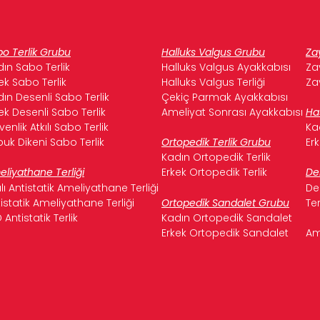
o Terlik Grubu
Halluks Valgus Grubu
Za
ın Sabo Terlik
Halluks Valgus Ayakkabısı
Za
ek Sabo Terlik
Halluks Valgus Terliği
Za
ın Desenli Sabo Terlik
Çekiç Parmak Ayakkabısı
ek Desenli Sabo Terlik
Ameliyat Sonrası Ayakkabısı
Ha
enlik Atkılı Sabo Terlik
Ka
uk Dikeni Sabo Terlik
Ortopedik Terlik Grubu
Er
Kadın Ortopedik Terlik
liyathane Terliği
Erkek Ortopedik Terlik
De
ılı Antistatik Ameliyathane Terliği
De
istatik Ameliyathane Terliği
Ortopedik Sandalet Grubu
Te
 Antistatik Terlik
Kadın Ortopedik Sandalet
Erkek Ortopedik Sandalet
Am