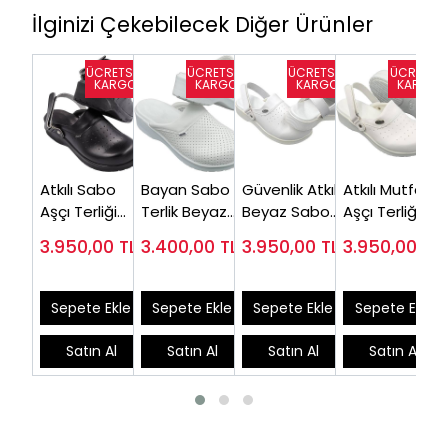
İlginizi Çekebilecek Diğer Ürünler
Atkılı Sabo
Bayan Sabo
Güvenlik Atkılı
Atkılı Mutfak
Aşçı Terliği
Terlik Beyaz
Beyaz Sabo
Aşçı Terliği
Bayan Siyah
HD111B (Çok
Terlik Erkek
Kadın
3.950,00
TL
3.400,00
TL
3.950,00
TL
3.950,00
TL
HDA126S
Satılan)
Modeli
HDA126B
HDA626B
Sepete Ekle
Sepete Ekle
Sepete Ekle
Sepete Ekle
Satın Al
Satın Al
Satın Al
Satın Al