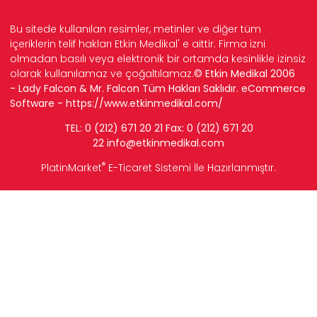
Bu sitede kullanılan resimler, metinler ve diğer tüm
içeriklerin telif hakları Etkin Medikal' e aittir. Firma izni
olmadan basılı veya elektronik bir ortamda kesinlikle izinsiz
olarak kullanılamaz ve çoğaltılamaz.
© Etkin Medikal 2006
- Lady Falcon & Mr. Falcon Tüm Hakları Saklıdır. eCommerce
Software -
https://www.etkinmedikal.com/
TEL: 0 (212) 671 20 21 Fax: 0 (212) 671 20
22
info
@etkinmedikal.com
®
PlatinMarket
E-Ticaret Sistemi
İle Hazırlanmıştır.