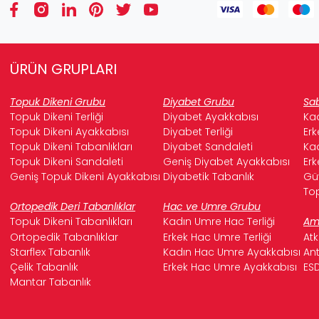
ÜRÜN GRUPLARI
Topuk Dikeni Grubu
Diyabet Grubu
Sab
Topuk Dikeni Terliği
Diyabet Ayakkabısı
Kad
Topuk Dikeni Ayakkabısı
Diyabet Terliği
Erk
Topuk Dikeni Tabanlıkları
Diyabet Sandaleti
Kad
Topuk Dikeni Sandaleti
Geniş Diyabet Ayakkabısı
Erk
Geniş Topuk Dikeni Ayakkabısı
Diyabetik Tabanlık
Güv
Top
Ortopedik Deri Tabanlıklar
Hac ve Umre Grubu
Topuk Dikeni Tabanlıkları
Kadın Umre Hac Terliği
Ame
Ortopedik Tabanlıklar
Erkek Hac Umre Terliği
Atk
Starflex Tabanlık
Kadın Hac Umre Ayakkabısı
Ant
Çelik Tabanlık
Erkek Hac Umre Ayakkabısı
ESD
Mantar Tabanlık