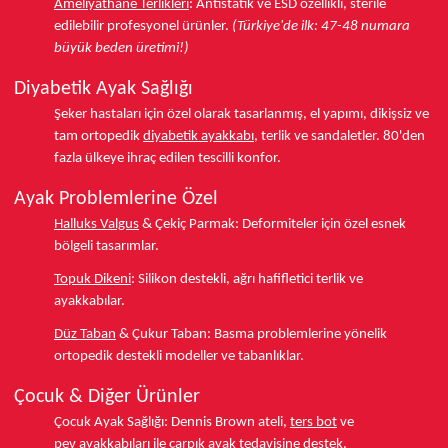
Ameliyathane Terlikleri
:
Antistatik ve ESD özellikli, sterile
edilebilir profesyonel ürünler.
(Türkiye'de ilk: 47-48 numara
büyük beden üretimi!)
Diyabetik Ayak Sağlığı
Şeker hastaları için özel olarak tasarlanmış, el yapımı, dikişsiz ve
tam ortopedik
diyabetik ayakkabı
, terlik ve sandaletler.
80'den
fazla ülkeye
ihraç edilen tescilli konfor.
Ayak Problemlerine Özel
Halluks Valgus
& Çekiç Parmak:
Deformiteler için özel esnek
bölgeli tasarımlar.
Topuk Dikeni
:
Silikon destekli, ağrı hafifletici terlik ve
ayakkabılar.
Düz Taban
& Çukur Taban:
Basma problemlerine yönelik
ortopedik destekli modeller ve tabanlıklar.
Çocuk & Diğer Ürünler
Çocuk Ayak Sağlığı:
Dennis Brown ateli,
ters bot
ve
pev ayakkabıları
ile çarpık ayak tedavisine destek.