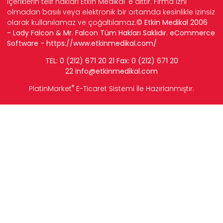
içeriklerin telif hakları Etkin Medikal' e aittir. Firma izni
olmadan basılı veya elektronik bir ortamda kesinlikle izinsiz
olarak kullanılamaz ve çoğaltılamaz.
© Etkin Medikal 2006
- Lady Falcon & Mr. Falcon Tüm Hakları Saklıdır. eCommerce
Software -
https://www.etkinmedikal.com/
TEL: 0 (212) 671 20 21 Fax: 0 (212) 671 20
22
info
@etkinmedikal.com
®
PlatinMarket
E-Ticaret Sistemi
İle Hazırlanmıştır.