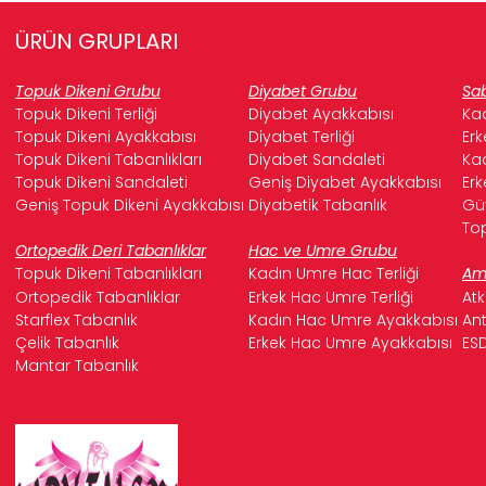
ÜRÜN GRUPLARI
Topuk Dikeni Grubu
Diyabet Grubu
Sab
Topuk Dikeni Terliği
Diyabet Ayakkabısı
Kad
Topuk Dikeni Ayakkabısı
Diyabet Terliği
Erk
Topuk Dikeni Tabanlıkları
Diyabet Sandaleti
Kad
Topuk Dikeni Sandaleti
Geniş Diyabet Ayakkabısı
Erk
Geniş Topuk Dikeni Ayakkabısı
Diyabetik Tabanlık
Güv
Top
Ortopedik Deri Tabanlıklar
Hac ve Umre Grubu
Topuk Dikeni Tabanlıkları
Kadın Umre Hac Terliği
Ame
Ortopedik Tabanlıklar
Erkek Hac Umre Terliği
Atk
Starflex Tabanlık
Kadın Hac Umre Ayakkabısı
Ant
Çelik Tabanlık
Erkek Hac Umre Ayakkabısı
ESD
Mantar Tabanlık