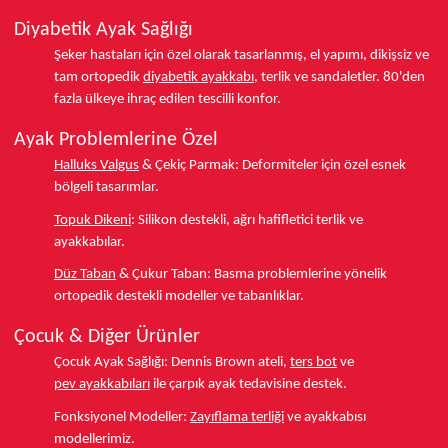
Diyabetik Ayak Sağlığı
Şeker hastaları için özel olarak tasarlanmış, el yapımı, dikişsiz ve
tam ortopedik
diyabetik ayakkabı
, terlik ve sandaletler.
80'den
fazla ülkeye
ihraç edilen tescilli konfor.
Ayak Problemlerine Özel
Halluks Valgus
& Çekiç Parmak:
Deformiteler için özel esnek
bölgeli tasarımlar.
Topuk Dikeni
:
Silikon destekli, ağrı hafifletici terlik ve
ayakkabılar.
Düz Taban
& Çukur Taban:
Basma problemlerine yönelik
ortopedik destekli modeller ve tabanlıklar.
Çocuk & Diğer Ürünler
Çocuk Ayak Sağlığı:
Dennis Brown ateli,
ters bot
ve
pev ayakkabıları
ile çarpık ayak tedavisine destek.
Fonksiyonel Modeller:
Zayıflama terliği
ve ayakkabısı
modellerimiz.