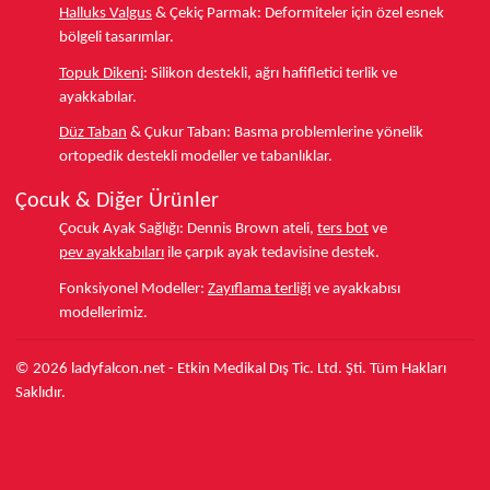
Halluks Valgus
& Çekiç Parmak:
Deformiteler için özel esnek
bölgeli tasarımlar.
Topuk Dikeni
:
Silikon destekli, ağrı hafifletici terlik ve
ayakkabılar.
Düz Taban
& Çukur Taban:
Basma problemlerine yönelik
ortopedik destekli modeller ve tabanlıklar.
Çocuk & Diğer Ürünler
Çocuk Ayak Sağlığı:
Dennis Brown ateli,
ters bot
ve
pev ayakkabıları
ile çarpık ayak tedavisine destek.
Fonksiyonel Modeller:
Zayıflama terliği
ve ayakkabısı
modellerimiz.
© 2026 ladyfalcon.net - Etkin Medikal Dış Tic. Ltd. Şti. Tüm Hakları
Saklıdır.