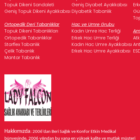
Topuk Dikeni Sandaleti
Geniş Diyabet Ayakkabısı
Erk
Geniş Topuk Dikeni Ayakkabısı
Diyabetik Tabanlık
Güv
Top
Ortopedik Deri Tabanlıklar
Hac ve Umre Grubu
Topuk Dikeni Tabanlıkları
Kadın Umre Hac Terliği
Ame
Ortopedik Tabanlıklar
Erkek Hac Umre Terliği
Atk
Starflex Tabanlık
Kadın Hac Umre Ayakkabısı
Ant
Çelik Tabanlık
Erkek Hac Umre Ayakkabısı
ESD
Mantar Tabanlık
Hakkımızda
: 2006'dan Beri Sağlık ve Konfor
Etkin Medikal
bünyesinde,
2006 yılından bu yana
en yüksek kalite ve mutlak müşteri