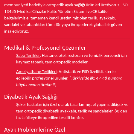
memnuniyeti hedefiyle ortopedik ayak sağlığı ürünleri üretiyoruz.
ISO
13485
Medikal Cihazlar Kalite Yönetim Sistemi ve
CE
kalite
belgelerimizle, tamamen kendi üretimimiz olan terlik, ayakkabı,
sandalet ve tabanlıkları
tüm dünyaya ihraç ederek
global bir güven
inşa ediyoruz.
Medikal & Profesyonel Çözümler
Sabo Terlikler
:
Hastane, otel, restoran ve temizlik personeli için
kaymaz tabanlı, tam ortopedik modeller.
Ameliyathane Terlikleri
:
Antistatik ve ESD özellikli, sterile
edilebilir profesyonel ürünler.
(Türkiye'de ilk: 47-48 numara
büyük beden üretimi!)
Diyabetik Ayak Sağlığı
Şeker hastaları için özel olarak tasarlanmış, el yapımı, dikişsiz ve
tam ortopedik
diyabetik ayakkabı
, terlik ve sandaletler.
80'den
fazla ülkeye
ihraç edilen tescilli konfor.
Ayak Problemlerine Özel