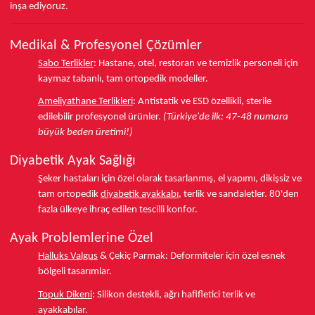
inşa ediyoruz.
Medikal & Profesyonel Çözümler
Sabo Terlikler
:
Hastane, otel, restoran ve temizlik personeli için
kaymaz tabanlı, tam ortopedik modeller.
Ameliyathane Terlikleri
:
Antistatik ve ESD özellikli, sterile
edilebilir profesyonel ürünler.
(Türkiye'de ilk: 47-48 numara
büyük beden üretimi!)
Diyabetik Ayak Sağlığı
Şeker hastaları için özel olarak tasarlanmış, el yapımı, dikişsiz ve
tam ortopedik
diyabetik ayakkabı
, terlik ve sandaletler.
80'den
fazla ülkeye
ihraç edilen tescilli konfor.
Ayak Problemlerine Özel
Halluks Valgus
& Çekiç Parmak:
Deformiteler için özel esnek
bölgeli tasarımlar.
Topuk Dikeni
:
Silikon destekli, ağrı hafifletici terlik ve
ayakkabılar.