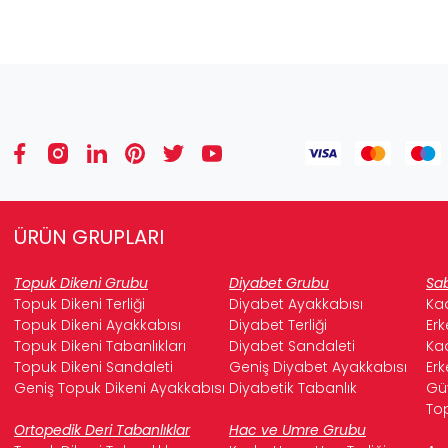
ÜRÜN GRUPLARI
Topuk Dikeni Grubu
Diyabet Grubu
Sab
Topuk Dikeni Terliği
Diyabet Ayakkabısı
Kad
Topuk Dikeni Ayakkabısı
Diyabet Terliği
Erk
Topuk Dikeni Tabanlıkları
Diyabet Sandaleti
Kad
Topuk Dikeni Sandaleti
Geniş Diyabet Ayakkabısı
Erk
Geniş Topuk Dikeni Ayakkabısı
Diyabetik Tabanlık
Güv
Top
Ortopedik Deri Tabanlıklar
Hac ve Umre Grubu