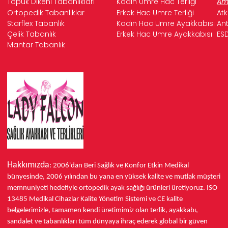
Topuk Dikeni Tabanlıkları
Kadın Umre Hac Terliği
Ame
Ortopedik Tabanlıklar
Erkek Hac Umre Terliği
Atk
Starflex Tabanlık
Kadın Hac Umre Ayakkabısı
Ant
Çelik Tabanlık
Erkek Hac Umre Ayakkabısı
ESD
Mantar Tabanlık
Hakkımızda
: 2006'dan Beri Sağlık ve Konfor
Etkin Medikal
bünyesinde,
2006 yılından bu yana
en yüksek kalite ve mutlak müşteri
memnuniyeti hedefiyle ortopedik ayak sağlığı ürünleri üretiyoruz.
ISO
13485
Medikal Cihazlar Kalite Yönetim Sistemi ve
CE
kalite
belgelerimizle, tamamen kendi üretimimiz olan terlik, ayakkabı,
sandalet ve tabanlıkları
tüm dünyaya ihraç ederek
global bir güven