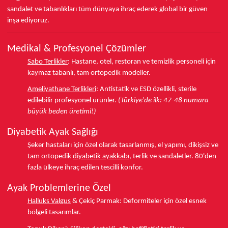
sandalet ve tabanlıkları
tüm dünyaya ihraç ederek
global bir güven
inşa ediyoruz.
Medikal & Profesyonel Çözümler
Sabo Terlikler
:
Hastane, otel, restoran ve temizlik personeli için
kaymaz tabanlı, tam ortopedik modeller.
Ameliyathane Terlikleri
:
Antistatik ve ESD özellikli, sterile
edilebilir profesyonel ürünler.
(Türkiye'de ilk: 47-48 numara
büyük beden üretimi!)
Diyabetik Ayak Sağlığı
Şeker hastaları için özel olarak tasarlanmış, el yapımı, dikişsiz ve
tam ortopedik
diyabetik ayakkabı
, terlik ve sandaletler.
80'den
fazla ülkeye
ihraç edilen tescilli konfor.
Ayak Problemlerine Özel
Halluks Valgus
& Çekiç Parmak:
Deformiteler için özel esnek
bölgeli tasarımlar.