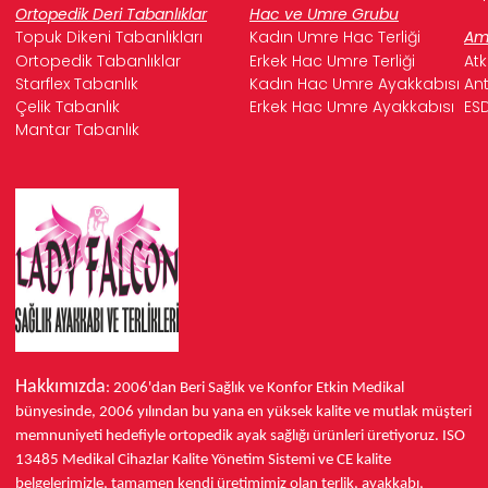
Ortopedik Deri Tabanlıklar
Hac ve Umre Grubu
Topuk Dikeni Tabanlıkları
Kadın Umre Hac Terliği
Ame
Ortopedik Tabanlıklar
Erkek Hac Umre Terliği
Atk
Starflex Tabanlık
Kadın Hac Umre Ayakkabısı
Ant
Çelik Tabanlık
Erkek Hac Umre Ayakkabısı
ESD
Mantar Tabanlık
Hakkımızda
: 2006'dan Beri Sağlık ve Konfor
Etkin Medikal
bünyesinde,
2006 yılından bu yana
en yüksek kalite ve mutlak müşteri
memnuniyeti hedefiyle ortopedik ayak sağlığı ürünleri üretiyoruz.
ISO
13485
Medikal Cihazlar Kalite Yönetim Sistemi ve
CE
kalite
belgelerimizle, tamamen kendi üretimimiz olan terlik, ayakkabı,