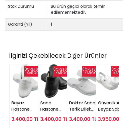
Stok Durumu
Bu ürün geçici olarak temin
edilememektedir.
Garanti (Yıl)
1
İlginizi Çekebilecek Diğer Ürünler
Beyaz
Sabo
Doktor Sabo
Güvenlik Atkılı
Hastane
Hastane
Terlik Erkek
Beyaz Sabo
Terliği Erkek
Terliği Erkek
HD626B
Terlik Erkek
3.400,00
TL
3.400,00
TL
3.400,00
TL
3.950,00
TL
HD666B (Çok
Siyah HD666S
Modeli
Satanlar)
HDA626B