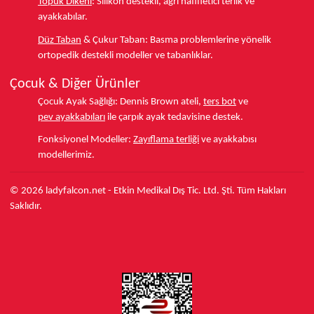
Topuk Dikeni
:
Silikon destekli, ağrı hafifletici terlik ve
ayakkabılar.
Düz Taban
& Çukur Taban:
Basma problemlerine yönelik
ortopedik destekli modeller ve tabanlıklar.
Çocuk & Diğer Ürünler
Çocuk Ayak Sağlığı:
Dennis Brown ateli,
ters bot
ve
pev ayakkabıları
ile çarpık ayak tedavisine destek.
Fonksiyonel Modeller:
Zayıflama terliği
ve ayakkabısı
modellerimiz.
© 2026 ladyfalcon.net - Etkin Medikal Dış Tic. Ltd. Şti. Tüm Hakları
Saklıdır.