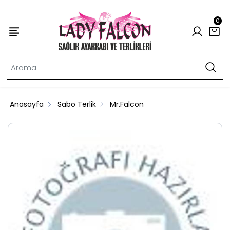
0
Anasayfa
Sabo Terlik
Mr.Falcon