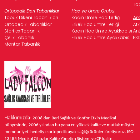
Top
Ortopedik Deri Tabanlıklar
Hac ve Umre Grubu
Topuk Dikeni Tabanlıkları
Kadın Umre Hac Terliği
Ame
Ortopedik Tabanlıklar
Erkek Hac Umre Terliği
Atk
Starflex Tabanlık
Kadın Hac Umre Ayakkabısı
Ant
Çelik Tabanlık
Erkek Hac Umre Ayakkabısı
ESD
Mantar Tabanlık
Hakkımızda
: 2006'dan Beri Sağlık ve Konfor
Etkin Medikal
bünyesinde,
2006 yılından bu yana
en yüksek kalite ve mutlak müşteri
memnuniyeti hedefiyle ortopedik ayak sağlığı ürünleri üretiyoruz.
ISO
13485
Medikal Cihazlar Kalite Yönetim Sistemi ve
CE
kalite