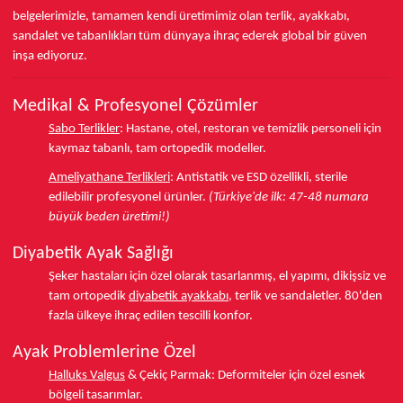
belgelerimizle, tamamen kendi üretimimiz olan terlik, ayakkabı,
sandalet ve tabanlıkları
tüm dünyaya ihraç ederek
global bir güven
inşa ediyoruz.
Medikal & Profesyonel Çözümler
Sabo Terlikler
:
Hastane, otel, restoran ve temizlik personeli için
kaymaz tabanlı, tam ortopedik modeller.
Ameliyathane Terlikleri
:
Antistatik ve ESD özellikli, sterile
edilebilir profesyonel ürünler.
(Türkiye'de ilk: 47-48 numara
büyük beden üretimi!)
Diyabetik Ayak Sağlığı
Şeker hastaları için özel olarak tasarlanmış, el yapımı, dikişsiz ve
tam ortopedik
diyabetik ayakkabı
, terlik ve sandaletler.
80'den
fazla ülkeye
ihraç edilen tescilli konfor.
Ayak Problemlerine Özel
Halluks Valgus
& Çekiç Parmak:
Deformiteler için özel esnek
bölgeli tasarımlar.