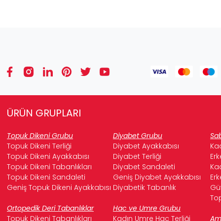
ÜRÜN GRUPLARI
Topuk Dikeni Grubu
Diyabet Grubu
Sab
Topuk Dikeni Terliği
Diyabet Ayakkabısı
Kad
Topuk Dikeni Ayakkabısı
Diyabet Terliği
Erk
Topuk Dikeni Tabanlıkları
Diyabet Sandaleti
Kad
Topuk Dikeni Sandaleti
Geniş Diyabet Ayakkabısı
Erk
Geniş Topuk Dikeni Ayakkabısı
Diyabetik Tabanlık
Güv
Top
Ortopedik Deri Tabanlıklar
Hac ve Umre Grubu
Topuk Dikeni Tabanlıkları
Kadın Umre Hac Terliği
Ame