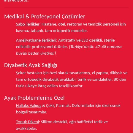
inşa ediyoruz.
Medikal & Profesyonel Çözümler
Sabo Terlikler
:
Hastane, otel, restoran ve temizlik personeli için
kaymaz tabanlı, tam ortopedik modeller.
Ameliyathane Terlikleri
:
Antistatik ve ESD özellikli, sterile
edilebilir profesyonel ürünler.
(Türkiye'de ilk: 47-48 numara
büyük beden üretimi!)
Diyabetik Ayak Sağlığı
Şeker hastaları için özel olarak tasarlanmış, el yapımı, dikişsiz ve
tam ortopedik
diyabetik ayakkabı
, terlik ve sandaletler.
80'den
fazla ülkeye
ihraç edilen tescilli konfor.
Ayak Problemlerine Özel
Halluks Valgus
& Çekiç Parmak:
Deformiteler için özel esnek
bölgeli tasarımlar.
Topuk Dikeni
:
Silikon destekli, ağrı hafifletici terlik ve
ayakkabılar.