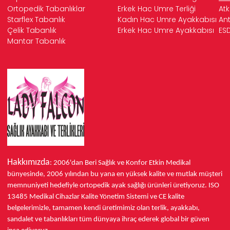
Ortopedik Tabanlıklar
Erkek Hac Umre Terliği
Atk
Starflex Tabanlık
Kadın Hac Umre Ayakkabısı
Ant
Çelik Tabanlık
Erkek Hac Umre Ayakkabısı
ESD
Mantar Tabanlık
Hakkımızda
: 2006'dan Beri Sağlık ve Konfor
Etkin Medikal
bünyesinde,
2006 yılından bu yana
en yüksek kalite ve mutlak müşteri
memnuniyeti hedefiyle ortopedik ayak sağlığı ürünleri üretiyoruz.
ISO
13485
Medikal Cihazlar Kalite Yönetim Sistemi ve
CE
kalite
belgelerimizle, tamamen kendi üretimimiz olan terlik, ayakkabı,
sandalet ve tabanlıkları
tüm dünyaya ihraç ederek
global bir güven