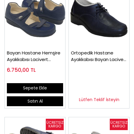
Bayan Hastane Hemşire
Ortopedik Hastane
Ayakkabısı Lacivert
Ayakkabısı Bayan Lacivert
ODY03L
OD02L
6.750,00
TL
Sepete Ekle
Lütfen Teklif İsteyin
Satın Al