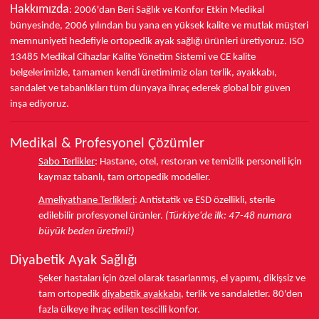
Hakkımızda
: 2006'dan Beri Sağlık ve Konfor
Etkin Medikal
bünyesinde,
2006 yılından bu yana
en yüksek kalite ve mutlak müşteri
memnuniyeti hedefiyle ortopedik ayak sağlığı ürünleri üretiyoruz.
ISO
13485
Medikal Cihazlar Kalite Yönetim Sistemi ve
CE
kalite
belgelerimizle, tamamen kendi üretimimiz olan terlik, ayakkabı,
sandalet ve tabanlıkları
tüm dünyaya ihraç ederek
global bir güven
inşa ediyoruz.
Medikal & Profesyonel Çözümler
Sabo Terlikler
:
Hastane, otel, restoran ve temizlik personeli için
kaymaz tabanlı, tam ortopedik modeller.
Ameliyathane Terlikleri
:
Antistatik ve ESD özellikli, sterile
edilebilir profesyonel ürünler.
(Türkiye'de ilk: 47-48 numara
büyük beden üretimi!)
Diyabetik Ayak Sağlığı
Şeker hastaları için özel olarak tasarlanmış, el yapımı, dikişsiz ve
tam ortopedik
diyabetik ayakkabı
, terlik ve sandaletler.
80'den
fazla ülkeye
ihraç edilen tescilli konfor.