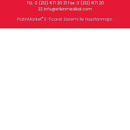
TEL: 0 (212) 671 20 21 Fax: 0 (212) 671 20
22
info
@etkinmedikal.com
®
PlatinMarket
E-Ticaret Sistemi
İle Hazırlanmıştır.