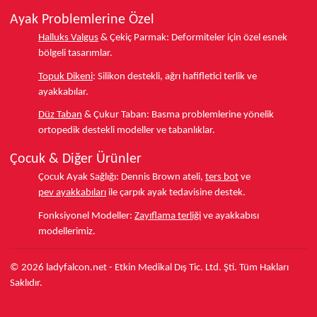
Ayak Problemlerine Özel
Halluks Valgus
& Çekiç Parmak:
Deformiteler için özel esnek
bölgeli tasarımlar.
Topuk Dikeni
:
Silikon destekli, ağrı hafifletici terlik ve
ayakkabılar.
Düz Taban
& Çukur Taban:
Basma problemlerine yönelik
ortopedik destekli modeller ve tabanlıklar.
Çocuk & Diğer Ürünler
Çocuk Ayak Sağlığı:
Dennis Brown ateli,
ters bot
ve
pev ayakkabıları
ile çarpık ayak tedavisine destek.
Fonksiyonel Modeller:
Zayıflama terliği
ve ayakkabısı
modellerimiz.
© 2026 ladyfalcon.net - Etkin Medikal Dış Tic. Ltd. Şti. Tüm Hakları
Saklıdır.