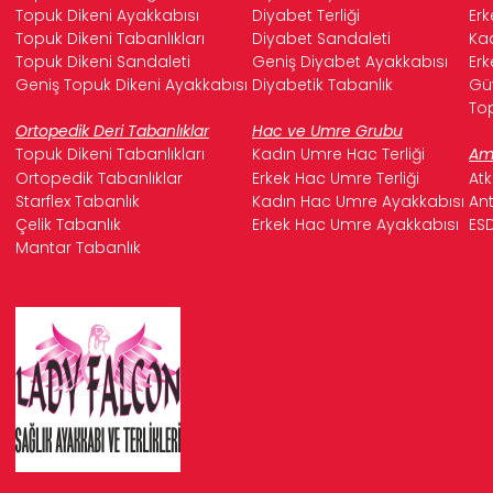
Topuk Dikeni Ayakkabısı
Diyabet Terliği
Erk
Topuk Dikeni Tabanlıkları
Diyabet Sandaleti
Kad
Topuk Dikeni Sandaleti
Geniş Diyabet Ayakkabısı
Erk
Geniş Topuk Dikeni Ayakkabısı
Diyabetik Tabanlık
Güv
Top
Ortopedik Deri Tabanlıklar
Hac ve Umre Grubu
Topuk Dikeni Tabanlıkları
Kadın Umre Hac Terliği
Ame
Ortopedik Tabanlıklar
Erkek Hac Umre Terliği
Atk
Starflex Tabanlık
Kadın Hac Umre Ayakkabısı
Ant
Çelik Tabanlık
Erkek Hac Umre Ayakkabısı
ESD
Mantar Tabanlık