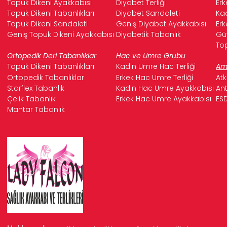
Topuk Dikeni Ayakkabısı
Diyabet Terliği
Erk
Topuk Dikeni Tabanlıkları
Diyabet Sandaleti
Kad
Topuk Dikeni Sandaleti
Geniş Diyabet Ayakkabısı
Erk
Geniş Topuk Dikeni Ayakkabısı
Diyabetik Tabanlık
Güv
Top
Ortopedik Deri Tabanlıklar
Hac ve Umre Grubu
Topuk Dikeni Tabanlıkları
Kadın Umre Hac Terliği
Ame
Ortopedik Tabanlıklar
Erkek Hac Umre Terliği
Atk
Starflex Tabanlık
Kadın Hac Umre Ayakkabısı
Ant
Çelik Tabanlık
Erkek Hac Umre Ayakkabısı
ESD
Mantar Tabanlık