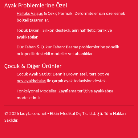
Ayak Problemlerine Özel
Halluks Valgus
& Çekiç Parmak:
Deformiteler için özel esnek
bölgeli tasarımlar.
Topuk Dikeni
:
Silikon destekli, ağrı hafifletici terlik ve
ayakkabılar.
Düz Taban
& Çukur Taban:
Basma problemlerine yönelik
ortopedik destekli modeller ve tabanlıklar.
Çocuk & Diğer Ürünler
Çocuk Ayak Sağlığı:
Dennis Brown ateli,
ters bot
ve
pev ayakkabıları
ile çarpık ayak tedavisine destek.
Fonksiyonel Modeller:
Zayıflama terliği
ve ayakkabısı
modellerimiz.
© 2026 ladyfalcon.net - Etkin Medikal Dış Tic. Ltd. Şti. Tüm Hakları
Saklıdır.