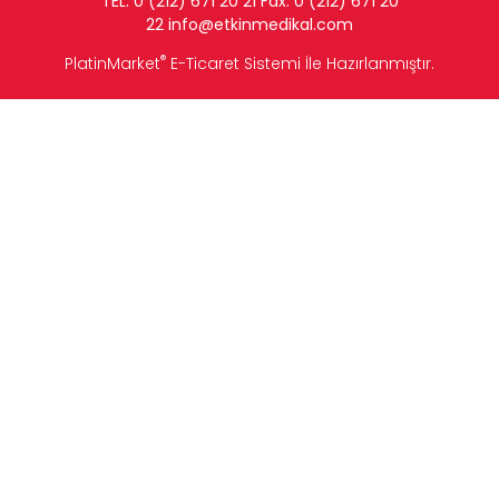
TEL: 0 (212) 671 20 21 Fax: 0 (212) 671 20
22
info
@etkinmedikal.com
®
PlatinMarket
E-Ticaret Sistemi
İle Hazırlanmıştır.