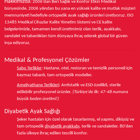
Hakkımızda
: 2006'dan Beri Sağlık ve Konfor
Etkin Medikal
bünyesinde,
2006 yılından bu yana
en yüksek kalite ve mutlak müşteri
memnuniyeti hedefiyle ortopedik ayak sağlığı ürünleri üretiyoruz.
ISO
13485
Medikal Cihazlar Kalite Yönetim Sistemi ve
CE
kalite
belgelerimizle, tamamen kendi üretimimiz olan terlik, ayakkabı,
sandalet ve tabanlıkları
tüm dünyaya ihraç ederek
global bir güven
inşa ediyoruz.
Medikal & Profesyonel Çözümler
Sabo Terlikler
:
Hastane, otel, restoran ve temizlik personeli için
kaymaz tabanlı, tam ortopedik modeller.
Ameliyathane Terlikleri
:
Antistatik ve ESD özellikli, sterile
edilebilir profesyonel ürünler.
(Türkiye'de ilk: 47-48 numara
büyük beden üretimi!)
Diyabetik Ayak Sağlığı
Şeker hastaları için özel olarak tasarlanmış, el yapımı, dikişsiz ve
tam ortopedik
diyabetik ayakkabı
, terlik ve sandaletler.
80'den
fazla ülkeye
ihraç edilen tescilli konfor.