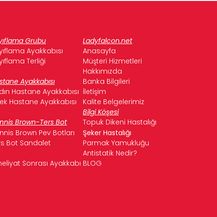
yıflama Grubu
Ladyfalcon.net
yıflama Ayakkabısı
Anasayfa
yıflama Terliği
Müşteri Hizmetleri
Hakkımızda
stane Ayakkabısı
Banka Bilgileri
dın Hastane Ayakkabısı
İletişim
kek Hastane Ayakkabısı
Kalite Belgelerimiz
Bilgi Köşesi
nnis Brown-Ters Bot
Topuk Dikeni Hastalığı
nnis Brown Pev Botları
Şeker Hastalığı
rs Bot Sandalet
Parmak Yamukluğu
Antistatik Nedir?
eliyat Sonrası Ayakkabı
BLOG