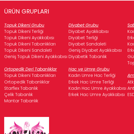
ÜRÜN GRUPLARI
Topuk Dikeni Grubu
Diyabet Grubu
Sab
Topuk Dikeni Terliği
Diyabet Ayakkabısı
Kad
Topuk Dikeni Ayakkabısı
Diyabet Terliği
Erk
Topuk Dikeni Tabanlıkları
Diyabet Sandaleti
Kad
Topuk Dikeni Sandaleti
Geniş Diyabet Ayakkabısı
Erk
Geniş Topuk Dikeni Ayakkabısı
Diyabetik Tabanlık
Güv
Top
Ortopedik Deri Tabanlıklar
Hac ve Umre Grubu
Topuk Dikeni Tabanlıkları
Kadın Umre Hac Terliği
Ame
Ortopedik Tabanlıklar
Erkek Hac Umre Terliği
Atk
Starflex Tabanlık
Kadın Hac Umre Ayakkabısı
Ant
Çelik Tabanlık
Erkek Hac Umre Ayakkabısı
ESD
Mantar Tabanlık