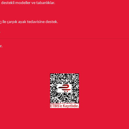
estekli modeller ve tabanlıklar.
ı
ile çarpık ayak tedavisine destek.
.
r.