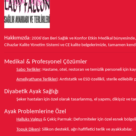
Hakkımızda
: 2006'dan Beri Sağlık ve Konfor
Etkin Medikal bünyesinde
Cihazlar Kalite Yönetim Sistemi ve
CE
kalite belgelerimizle, tamamen kendi 
Medikal & Profesyonel Çözümler
Sabo Terlikler
:
Hastane, otel, restoran ve temizlik personeli için k
Ameliyathane Terlikleri
:
Antistatik ve ESD özellikli, sterile edilebili
Diyabetik Ayak Sağlığı
Şeker hastaları için özel olarak tasarlanmış, el yapımı, dikişsiz ve 
Ayak Problemlerine Özel
Halluks Valgus
& Çekiç Parmak:
Deformiteler için özel esnek bölgeli
Topuk Dikeni
:
Silikon destekli, ağrı hafifletici terlik ve ayakkabılar.