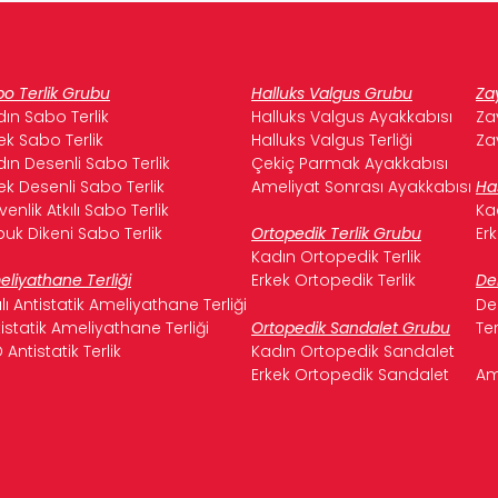
o Terlik Grubu
Halluks Valgus Grubu
Za
ın Sabo Terlik
Halluks Valgus Ayakkabısı
Za
ek Sabo Terlik
Halluks Valgus Terliği
Za
ın Desenli Sabo Terlik
Çekiç Parmak Ayakkabısı
ek Desenli Sabo Terlik
Ameliyat Sonrası Ayakkabısı
Ha
enlik Atkılı Sabo Terlik
Ka
uk Dikeni Sabo Terlik
Ortopedik Terlik Grubu
Er
Kadın Ortopedik Terlik
liyathane Terliği
Erkek Ortopedik Terlik
De
ılı Antistatik Ameliyathane Terliği
De
istatik Ameliyathane Terliği
Ortopedik Sandalet Grubu
Te
 Antistatik Terlik
Kadın Ortopedik Sandalet
Erkek Ortopedik Sandalet
Am