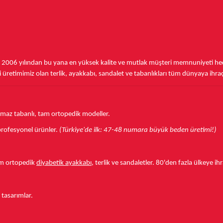
,
2006 yılından bu yana
en yüksek kalite ve mutlak müşteri memnuniyeti hede
üretimimiz olan terlik, ayakkabı, sandalet ve tabanlıkları
tüm dünyaya ihra
aymaz tabanlı, tam ortopedik modeller.
r profesyonel ürünler.
(Türkiye'de ilk: 47-48 numara büyük beden üretimi!)
tam ortopedik
diyabetik ayakkabı
, terlik ve sandaletler.
80'den fazla ülkeye
ihr
 tasarımlar.