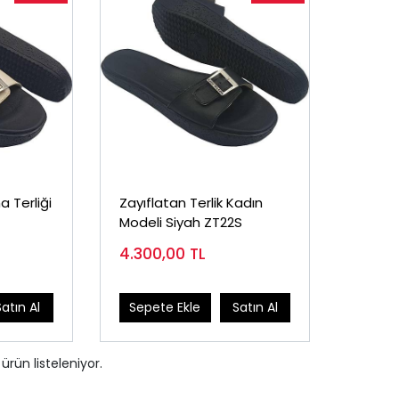
a Terliği
Zayıflatan Terlik Kadın
Modeli Siyah ZT22S
4.300,00
TL
Satın Al
Sepete Ekle
Satın Al
ürün listeleniyor.