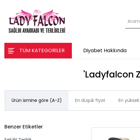
TÜM KATEGORİLER
Diyabet Hakkında
'Ladyfalcon Z
Ürün ismine göre (A-Z)
En düşük fiyat
En yüksek 
Benzer Etiketler
Selülit Terliği