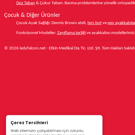
Düz Taban
& Çukur Taban:
Basma problemlerine yönelik ortopedik d
Çocuk & Diğer Ürünler
Çocuk Ayak Sağlığı:
Dennis Brown ateli,
ters bot
ve
pev ayakkabılar
Fonksiyonel Modeller:
Zayıflama terliği
ve ayakkabısı modellerimiz
© 2026 ladyfalcon.net - Etkin Medikal Dış Tic. Ltd. Şti. Tüm Hakları Saklıdı
Çerez Tercihleri
Web sitemizin çalışabilmesi için zorunlu