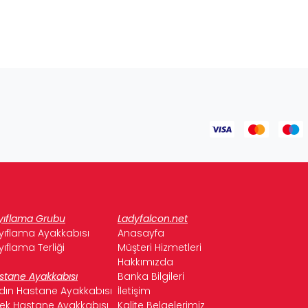
yıflama Grubu
Ladyfalcon.net
yıflama Ayakkabısı
Anasayfa
yıflama Terliği
Müşteri Hizmetleri
Hakkımızda
stane Ayakkabısı
Banka Bilgileri
dın Hastane Ayakkabısı
İletişim
kek Hastane Ayakkabısı
Kalite Belgelerimiz