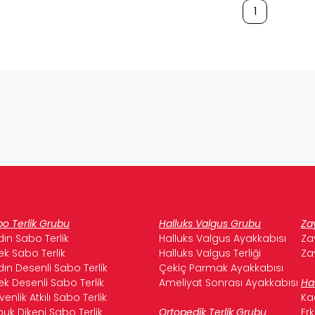
1
o Terlik Grubu
Halluks Valgus Grubu
Za
ın Sabo Terlik
Halluks Valgus Ayakkabısı
Za
ek Sabo Terlik
Halluks Valgus Terliği
Za
ın Desenli Sabo Terlik
Çekiç Parmak Ayakkabısı
ek Desenli Sabo Terlik
Ameliyat Sonrası Ayakkabısı
Ha
enlik Atkılı Sabo Terlik
Ka
uk Dikeni Sabo Terlik
Ortopedik Terlik Grubu
Er