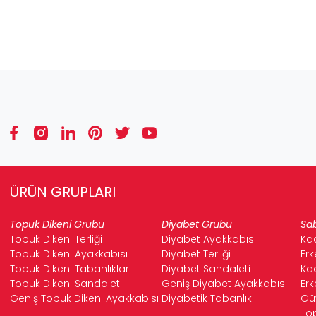
ÜRÜN GRUPLARI
Topuk Dikeni Grubu
Diyabet Grubu
Sab
Topuk Dikeni Terliği
Diyabet Ayakkabısı
Kad
Topuk Dikeni Ayakkabısı
Diyabet Terliği
Erk
Topuk Dikeni Tabanlıkları
Diyabet Sandaleti
Kad
Topuk Dikeni Sandaleti
Geniş Diyabet Ayakkabısı
Erk
Geniş Topuk Dikeni Ayakkabısı
Diyabetik Tabanlık
Güv
Top