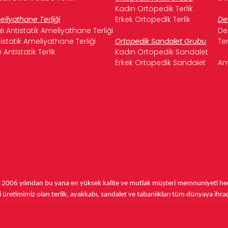
Kadın Ortopedik Terlik
liyathane Terliği
Erkek Ortopedik Terlik
De
ılı Antistatik Ameliyathane Terliği
De
istatik Ameliyathane Terliği
Ortopedik Sandalet Grubu
Te
 Antistatik Terlik
Kadın Ortopedik Sandalet
Erkek Ortopedik Sandalet
Am
,
2006 yılından bu yana
en yüksek kalite ve mutlak müşteri memnuniyeti hede
üretimimiz olan terlik, ayakkabı, sandalet ve tabanlıkları
tüm dünyaya ihra