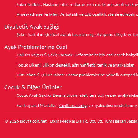
Sabo Terlikler
:
Hastane, otel, restoran ve temizlik personeli için k
Ameliyathane Terlikleri
:
Antistatik ve ESD özellikli, sterile edilebili
Diyabetik Ayak Sağlığı
Şeker hastaları için özel olarak tasarlanmış, el yapımı, dikişsiz ve 
Ayak Problemlerine Özel
Halluks Valgus
& Çekiç Parmak:
Deformiteler için özel esnek bölgeli
Topuk Dikeni
:
Silikon destekli, ağrı hafifletici terlik ve ayakkabılar.
Düz Taban
& Çukur Taban:
Basma problemlerine yönelik ortopedik d
Çocuk & Diğer Ürünler
Çocuk Ayak Sağlığı:
Dennis Brown ateli,
ters bot
ve
pev ayakkabılar
Fonksiyonel Modeller:
Zayıflama terliği
ve ayakkabısı modellerimiz
© 2026 ladyfalcon.net - Etkin Medikal Dış Tic. Ltd. Şti. Tüm Hakları Saklıdı