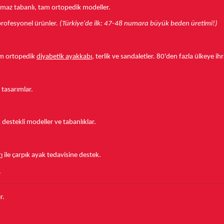
aymaz tabanlı, tam ortopedik modeller.
r profesyonel ürünler.
(Türkiye'de ilk: 47-48 numara büyük beden üretimi!)
tam ortopedik
diyabetik ayakkabı
, terlik ve sandaletler.
80'den fazla ülkeye
ihr
 tasarımlar.
estekli modeller ve tabanlıklar.
ı
ile çarpık ayak tedavisine destek.
.
r.