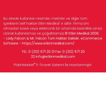
Bu sitede kullanılan resimler, metinler ve diğer tüm
içeriklerin telif hakları Etkin Medikal' e aittir. Firma izni
olmadan basılı veya elektronik bir ortamda kesinlikle izinsiz
olarak kullanılamaz ve çoğaltılamaz.
© Etkin Medikal 2006
- Lady Falcon & Mr. Falcon Tüm Hakları Saklıdır. eCommerce
Software -
https://www.etkinmedikal.com/
TEL: 0 (212) 671 20 21 Fax: 0 (212) 671 20
22
info
@etkinmedikal.com
®
PlatinMarket
E-Ticaret Sistemi
İle Hazırlanmıştır.