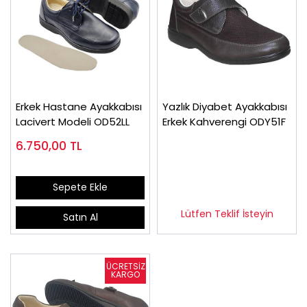
Erkek Hastane Ayakkabısı
Yazlık Diyabet Ayakkabısı
Lacivert Modeli OD52LL
Erkek Kahverengi ODY51F
6.750,00
TL
Sepete Ekle
Lütfen Teklif İsteyin
Satın Al