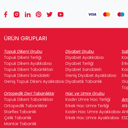
ÜRÜN GRUPLARI
Topuk Dikeni Grubu
Diyabet Grubu
Sab
Topuk Dikeni Terliği
Diyabet Ayakkabısı
Kad
Topuk Dikeni Ayakkabısı
Diyabet Terliği
Erk
Topuk Dikeni Tabanlıkları
Diyabet Sandaleti
Kad
Topuk Dikeni Sandaleti
Geniş Diyabet Ayakkabısı
Erk
Geniş Topuk Dikeni Ayakkabısı
Diyabetik Tabanlık
Güv
Top
Ortopedik Deri Tabanlıklar
Hac ve Umre Grubu
Topuk Dikeni Tabanlıkları
Kadın Umre Hac Terliği
Ame
Ortopedik Tabanlıklar
Erkek Hac Umre Terliği
Atk
Starflex Tabanlık
Kadın Hac Umre Ayakkabısı
Ant
Çelik Tabanlık
Erkek Hac Umre Ayakkabısı
ESD
Mantar Tabanlık