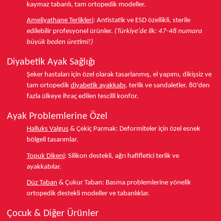
kaymaz tabanlı, tam ortopedik modeller.
Ameliyathane Terlikleri
:
Antistatik ve ESD özellikli, sterile
edilebilir profesyonel ürünler.
(Türkiye'de ilk: 47-48 numara
büyük beden üretimi!)
Diyabetik Ayak Sağlığı
Şeker hastaları için özel olarak tasarlanmış, el yapımı, dikişsiz ve
tam ortopedik
diyabetik ayakkabı
, terlik ve sandaletler.
80'den
fazla ülkeye
ihraç edilen tescilli konfor.
Ayak Problemlerine Özel
Halluks Valgus
& Çekiç Parmak:
Deformiteler için özel esnek
bölgeli tasarımlar.
Topuk Dikeni
:
Silikon destekli, ağrı hafifletici terlik ve
ayakkabılar.
Düz Taban
& Çukur Taban:
Basma problemlerine yönelik
ortopedik destekli modeller ve tabanlıklar.
Çocuk & Diğer Ürünler