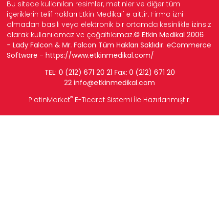
Bu sitede kullanılan resimler, metinler ve diğer tüm
içeriklerin telif hakları Etkin Medikal' e aittir. Firma izni
olmadan basılı veya elektronik bir ortamda kesinlikle izinsiz
olarak kullanılamaz ve çoğaltılamaz.
© Etkin Medikal 2006
- Lady Falcon & Mr. Falcon Tüm Hakları Saklıdır. eCommerce
Software -
https://www.etkinmedikal.com/
TEL: 0 (212) 671 20 21 Fax: 0 (212) 671 20
22
info
@etkinmedikal.com
®
PlatinMarket
E-Ticaret Sistemi
İle Hazırlanmıştır.