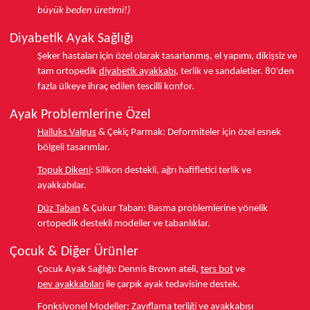
büyük beden üretimi!)
Diyabetik Ayak Sağlığı
Şeker hastaları için özel olarak tasarlanmış, el yapımı, dikişsiz ve
tam ortopedik
diyabetik ayakkabı
, terlik ve sandaletler.
80'den
fazla ülkeye
ihraç edilen tescilli konfor.
Ayak Problemlerine Özel
Halluks Valgus
& Çekiç Parmak:
Deformiteler için özel esnek
bölgeli tasarımlar.
Topuk Dikeni
:
Silikon destekli, ağrı hafifletici terlik ve
ayakkabılar.
Düz Taban
& Çukur Taban:
Basma problemlerine yönelik
ortopedik destekli modeller ve tabanlıklar.
Çocuk & Diğer Ürünler
Çocuk Ayak Sağlığı:
Dennis Brown ateli,
ters bot
ve
pev ayakkabıları
ile çarpık ayak tedavisine destek.
Fonksiyonel Modeller:
Zayıflama terliği
ve ayakkabısı