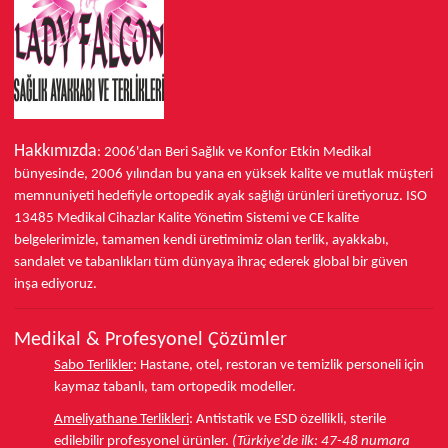
Hakkımızda
: 2006'dan Beri Sağlık ve Konfor
Etkin Medikal
bünyesinde,
2006 yılından bu yana
en yüksek kalite ve mutlak müşteri
memnuniyeti hedefiyle ortopedik ayak sağlığı ürünleri üretiyoruz.
ISO
13485
Medikal Cihazlar Kalite Yönetim Sistemi ve
CE
kalite
belgelerimizle, tamamen kendi üretimimiz olan terlik, ayakkabı,
sandalet ve tabanlıkları
tüm dünyaya ihraç ederek
global bir güven
inşa ediyoruz.
Medikal & Profesyonel Çözümler
Sabo Terlikler
:
Hastane, otel, restoran ve temizlik personeli için
kaymaz tabanlı, tam ortopedik modeller.
Ameliyathane Terlikleri
:
Antistatik ve ESD özellikli, sterile
edilebilir profesyonel ürünler.
(Türkiye'de ilk: 47-48 numara