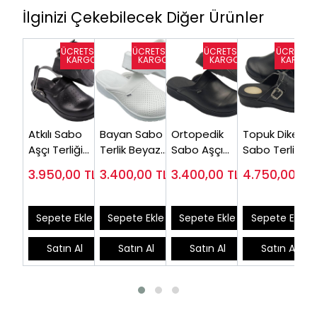
İlginizi Çekebilecek Diğer Ürünler
Atkılı Sabo
Bayan Sabo
Ortopedik
Topuk Dikeni
Aşçı Terliği
Terlik Beyaz
Sabo Aşçı
Sabo Terliği
Bayan Siyah
HD111B (Çok
Terlik Erkek
Bayan Siyah
3.950,00
TL
3.400,00
TL
3.400,00
TL
4.750,00
TL
HDA126S
Satılan)
Siyah HD777S
EPT202S (En
(Çok Satılan)
Çok Satanlar)
Sepete Ekle
Sepete Ekle
Sepete Ekle
Sepete Ekle
Satın Al
Satın Al
Satın Al
Satın Al