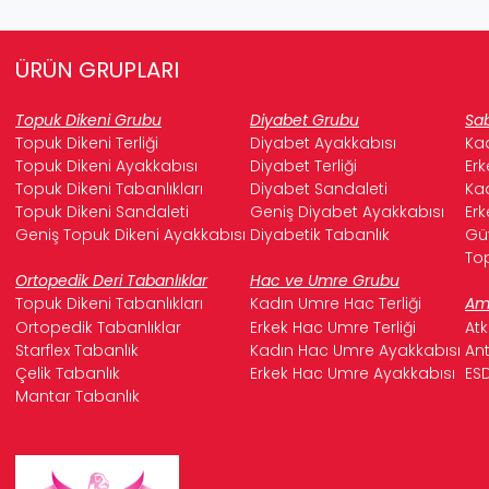
ÜRÜN GRUPLARI
Topuk Dikeni Grubu
Diyabet Grubu
Sab
Topuk Dikeni Terliği
Diyabet Ayakkabısı
Kad
Topuk Dikeni Ayakkabısı
Diyabet Terliği
Erk
Topuk Dikeni Tabanlıkları
Diyabet Sandaleti
Kad
Topuk Dikeni Sandaleti
Geniş Diyabet Ayakkabısı
Erk
Geniş Topuk Dikeni Ayakkabısı
Diyabetik Tabanlık
Güv
Top
Ortopedik Deri Tabanlıklar
Hac ve Umre Grubu
Topuk Dikeni Tabanlıkları
Kadın Umre Hac Terliği
Ame
Ortopedik Tabanlıklar
Erkek Hac Umre Terliği
Atk
Starflex Tabanlık
Kadın Hac Umre Ayakkabısı
Ant
Çelik Tabanlık
Erkek Hac Umre Ayakkabısı
ESD
Mantar Tabanlık