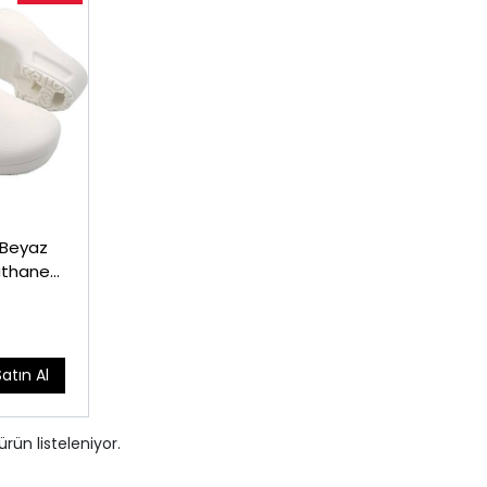
 Beyaz
athane
Satın Al
ürün listeleniyor.