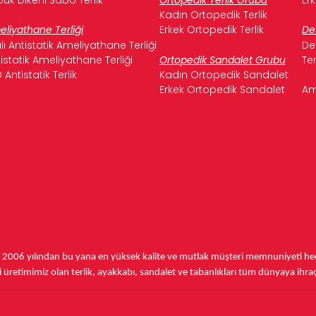
Kadın Ortopedik Terlik
liyathane Terliği
Erkek Ortopedik Terlik
De
ılı Antistatik Ameliyathane Terliği
De
istatik Ameliyathane Terliği
Ortopedik Sandalet Grubu
Te
 Antistatik Terlik
Kadın Ortopedik Sandalet
Erkek Ortopedik Sandalet
Am
,
2006 yılından bu yana
en yüksek kalite ve mutlak müşteri memnuniyeti hede
üretimimiz olan terlik, ayakkabı, sandalet ve tabanlıkları
tüm dünyaya ihra