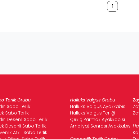
1
o Terlik Grubu
Halluks Valgus Grubu
Za
ın Sabo Terlik
Halluks Valgus Ayakkabısı
Za
ek Sabo Terlik
Halluks Valgus Terliği
Za
ın Desenli Sabo Terlik
Çekiç Parmak Ayakkabısı
ek Desenli Sabo Terlik
Ameliyat Sonrası Ayakkabısı
Ha
enlik Atkılı Sabo Terlik
Ka
uk Dikeni Sabo Terlik
Ortopedik Terlik Grubu
Er