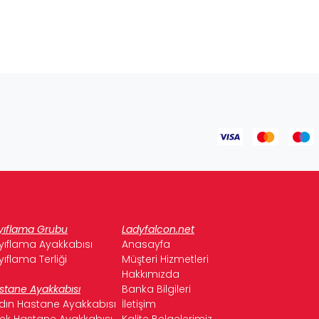
yıflama Grubu
Ladyfalcon.net
yıflama Ayakkabısı
Anasayfa
yıflama Terliği
Müşteri Hizmetleri
Hakkımızda
stane Ayakkabısı
Banka Bilgileri
dın Hastane Ayakkabısı
İletişim
kek Hastane Ayakkabısı
Kalite Belgelerimiz