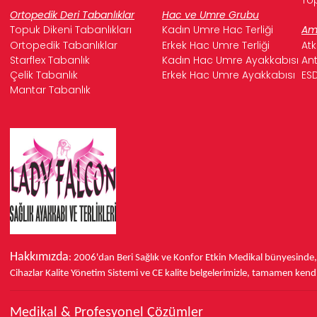
Ortopedik Deri Tabanlıklar
Hac ve Umre Grubu
Topuk Dikeni Tabanlıkları
Kadın Umre Hac Terliği
Ame
Ortopedik Tabanlıklar
Erkek Hac Umre Terliği
Atk
Starflex Tabanlık
Kadın Hac Umre Ayakkabısı
Ant
Çelik Tabanlık
Erkek Hac Umre Ayakkabısı
ESD
Mantar Tabanlık
Hakkımızda
: 2006'dan Beri Sağlık ve Konfor
Etkin Medikal bünyesinde
Cihazlar Kalite Yönetim Sistemi ve
CE
kalite belgelerimizle, tamamen kendi 
Medikal & Profesyonel Çözümler