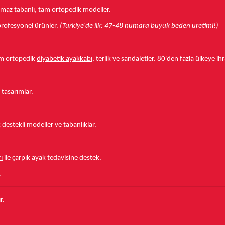
aymaz tabanlı, tam ortopedik modeller.
r profesyonel ürünler.
(Türkiye'de ilk: 47-48 numara büyük beden üretimi!)
tam ortopedik
diyabetik ayakkabı
, terlik ve sandaletler.
80'den fazla ülkeye
ihr
 tasarımlar.
estekli modeller ve tabanlıklar.
ı
ile çarpık ayak tedavisine destek.
.
r.