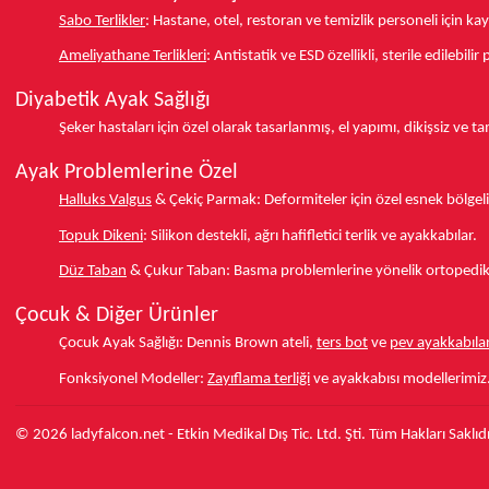
Sabo Terlikler
:
Hastane, otel, restoran ve temizlik personeli için k
Ameliyathane Terlikleri
:
Antistatik ve ESD özellikli, sterile edilebili
Diyabetik Ayak Sağlığı
Şeker hastaları için özel olarak tasarlanmış, el yapımı, dikişsiz ve 
Ayak Problemlerine Özel
Halluks Valgus
& Çekiç Parmak:
Deformiteler için özel esnek bölgeli
Topuk Dikeni
:
Silikon destekli, ağrı hafifletici terlik ve ayakkabılar.
Düz Taban
& Çukur Taban:
Basma problemlerine yönelik ortopedik d
Çocuk & Diğer Ürünler
Çocuk Ayak Sağlığı:
Dennis Brown ateli,
ters bot
ve
pev ayakkabılar
Fonksiyonel Modeller:
Zayıflama terliği
ve ayakkabısı modellerimiz
© 2026 ladyfalcon.net - Etkin Medikal Dış Tic. Ltd. Şti. Tüm Hakları Saklıdı