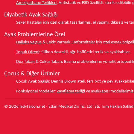
Ameliyathane Terlikleri
:
Antistatik ve ESD özellikli, sterile edilebili
Diyabetik Ayak Sağlığı
Şeker hastaları için özel olarak tasarlanmış, el yapımı, dikişsiz ve 
Ayak Problemlerine Özel
Halluks Valgus
& Çekiç Parmak:
Deformiteler için özel esnek bölgeli
Topuk Dikeni
:
Silikon destekli, ağrı hafifletici terlik ve ayakkabılar.
Düz Taban
& Çukur Taban:
Basma problemlerine yönelik ortopedik d
Çocuk & Diğer Ürünler
Çocuk Ayak Sağlığı:
Dennis Brown ateli,
ters bot
ve
pev ayakkabılar
Fonksiyonel Modeller:
Zayıflama terliği
ve ayakkabısı modellerimiz
© 2026 ladyfalcon.net - Etkin Medikal Dış Tic. Ltd. Şti. Tüm Hakları Saklıdı