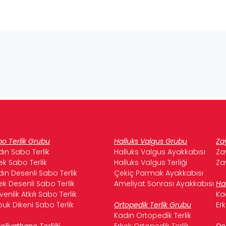
o Terlik Grubu
Halluks Valgus Grubu
Za
ın Sabo Terlik
Halluks Valgus Ayakkabısı
Za
ek Sabo Terlik
Halluks Valgus Terliği
Za
ın Desenli Sabo Terlik
Çekiç Parmak Ayakkabısı
ek Desenli Sabo Terlik
Ameliyat Sonrası Ayakkabısı
Ha
enlik Atkılı Sabo Terlik
Ka
uk Dikeni Sabo Terlik
Ortopedik Terlik Grubu
Er
Kadın Ortopedik Terlik
liyathane Terliği
Erkek Ortopedik Terlik
De