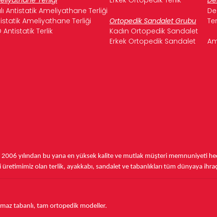
ılı Antistatik Ameliyathane Terliği
De
istatik Ameliyathane Terliği
Ortopedik Sandalet Grubu
Te
 Antistatik Terlik
Kadın Ortopedik Sandalet
Erkek Ortopedik Sandalet
Am
,
2006 yılından bu yana
en yüksek kalite ve mutlak müşteri memnuniyeti hede
üretimimiz olan terlik, ayakkabı, sandalet ve tabanlıkları
tüm dünyaya ihra
aymaz tabanlı, tam ortopedik modeller.