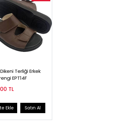
ikeni Terliği Erkek
engi EPT14F
,00
TL
e Ekle
Satın Al