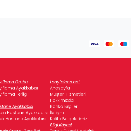
yıflama Grubu
Ladyfalcon.net
yıflama Ayakkabısı
Anasayfa
yıflama Terliği
Müşteri Hizmetleri
Hakkımızda
stane Ayakkabısı
Banka Bilgileri
dın Hastane Ayakkabısı
İletişim
kek Hastane Ayakkabısı
Kalite Belgelerimiz
Bilgi Köşesi
nnis Brown-Ters Bot
Topuk Dikeni Hastalığı