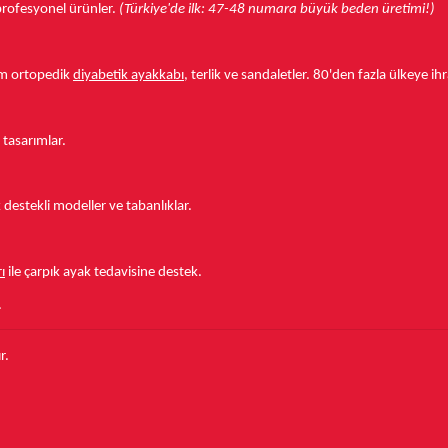
r profesyonel ürünler.
(Türkiye'de ilk: 47-48 numara büyük beden üretimi!)
tam ortopedik
diyabetik ayakkabı
, terlik ve sandaletler.
80'den fazla ülkeye
ihr
 tasarımlar.
estekli modeller ve tabanlıklar.
ı
ile çarpık ayak tedavisine destek.
.
r.