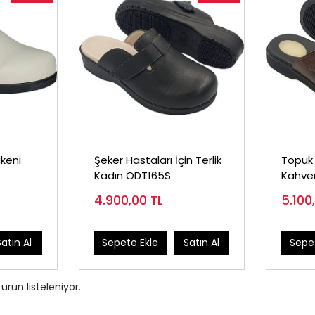
ikeni
Şeker Hastaları İçin Terlik
Topuk D
Kadın ODT165S
Kahver
4.900,00
TL
5.100
Satın Al
Sepete Ekle
Satın Al
Sepet
ürün listeleniyor.