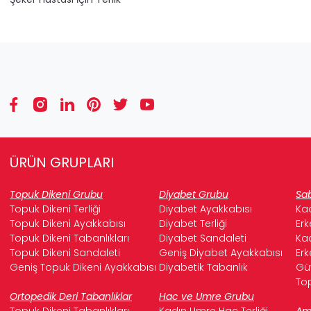
ÜRÜN GRUPLARI
Topuk Dikeni Grubu
Diyabet Grubu
Sab
Topuk Dikeni Terliği
Diyabet Ayakkabısı
Kad
Topuk Dikeni Ayakkabısı
Diyabet Terliği
Erk
Topuk Dikeni Tabanlıkları
Diyabet Sandaleti
Kad
Topuk Dikeni Sandaleti
Geniş Diyabet Ayakkabısı
Erk
Geniş Topuk Dikeni Ayakkabısı
Diyabetik Tabanlık
Güv
Top
Ortopedik Deri Tabanlıklar
Hac ve Umre Grubu
Topuk Dikeni Tabanlıkları
Kadın Umre Hac Terliği
Ame