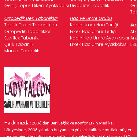
Geniş Topuk Dikeni Ayakkabısı
Diyabetik Tabanlık
Güv
Top
Ortopedik Deri Tabanlıklar
Hac ve Umre Grubu
Topuk Dikeni Tabanlıkları
Kadın Umre Hac Terliği
Ame
Ortopedik Tabanlıklar
Erkek Hac Umre Terliği
Atk
Starflex Tabanlık
Kadın Hac Umre Ayakkabısı
Ant
Çelik Tabanlık
Erkek Hac Umre Ayakkabısı
ESD
Mantar Tabanlık
Hakkımızda
: 2006'dan Beri Sağlık ve Konfor
Etkin Medikal
bünyesinde,
2006 yılından bu yana
en yüksek kalite ve mutlak müşteri
memnuniyeti hedefiyle ortopedik ayak sağlığı ürünleri üretiyoruz.
ISO