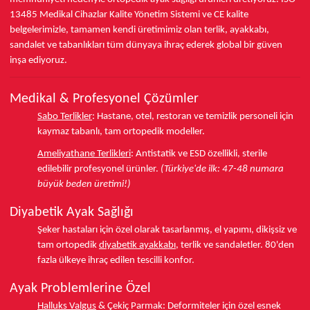
13485
Medikal Cihazlar Kalite Yönetim Sistemi ve
CE
kalite
belgelerimizle, tamamen kendi üretimimiz olan terlik, ayakkabı,
sandalet ve tabanlıkları
tüm dünyaya ihraç ederek
global bir güven
inşa ediyoruz.
Medikal & Profesyonel Çözümler
Sabo Terlikler
:
Hastane, otel, restoran ve temizlik personeli için
kaymaz tabanlı, tam ortopedik modeller.
Ameliyathane Terlikleri
:
Antistatik ve ESD özellikli, sterile
edilebilir profesyonel ürünler.
(Türkiye'de ilk: 47-48 numara
büyük beden üretimi!)
Diyabetik Ayak Sağlığı
Şeker hastaları için özel olarak tasarlanmış, el yapımı, dikişsiz ve
tam ortopedik
diyabetik ayakkabı
, terlik ve sandaletler.
80'den
fazla ülkeye
ihraç edilen tescilli konfor.
Ayak Problemlerine Özel
Halluks Valgus
& Çekiç Parmak:
Deformiteler için özel esnek