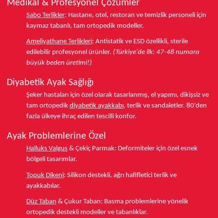
Medikal & Profesyonel Çözümler
Sabo Terlikler
:
Hastane, otel, restoran ve temizlik personeli için
kaymaz tabanlı, tam ortopedik modeller.
Ameliyathane Terlikleri
:
Antistatik ve ESD özellikli, sterile
edilebilir profesyonel ürünler.
(Türkiye'de ilk: 47-48 numara
büyük beden üretimi!)
Diyabetik Ayak Sağlığı
Şeker hastaları için özel olarak tasarlanmış, el yapımı, dikişsiz ve
tam ortopedik
diyabetik ayakkabı
, terlik ve sandaletler.
80'den
fazla ülkeye
ihraç edilen tescilli konfor.
Ayak Problemlerine Özel
Halluks Valgus
& Çekiç Parmak:
Deformiteler için özel esnek
bölgeli tasarımlar.
Topuk Dikeni
:
Silikon destekli, ağrı hafifletici terlik ve
ayakkabılar.
Düz Taban
& Çukur Taban:
Basma problemlerine yönelik
ortopedik destekli modeller ve tabanlıklar.