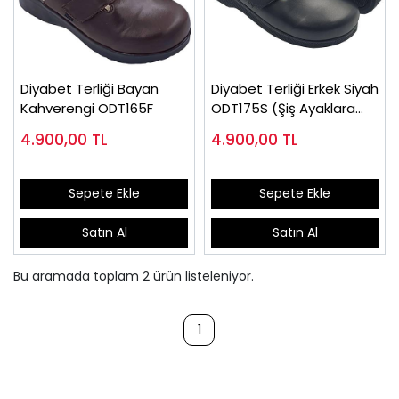
Diyabet Terliği Bayan
Diyabet Terliği Erkek Siyah
Kahverengi ODT165F
ODT175S (Şiş Ayaklara
Uygun)
4.900,00
TL
4.900,00
TL
Sepete Ekle
Sepete Ekle
Satın Al
Satın Al
Bu aramada toplam
2
ürün listeleniyor.
1