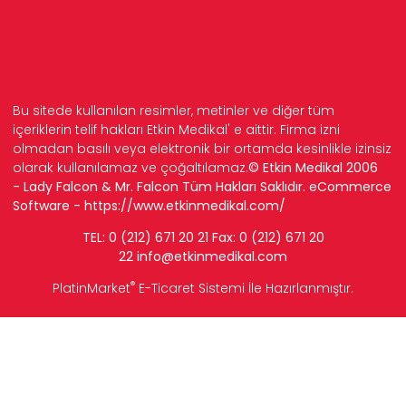
Bu sitede kullanılan resimler, metinler ve diğer tüm
içeriklerin telif hakları Etkin Medikal' e aittir. Firma izni
olmadan basılı veya elektronik bir ortamda kesinlikle izinsiz
olarak kullanılamaz ve çoğaltılamaz.
© Etkin Medikal 2006
- Lady Falcon & Mr. Falcon Tüm Hakları Saklıdır. eCommerce
Software -
https://www.etkinmedikal.com/
TEL: 0 (212) 671 20 21 Fax: 0 (212) 671 20
22
info
@etkinmedikal.com
®
PlatinMarket
E-Ticaret Sistemi
İle Hazırlanmıştır.