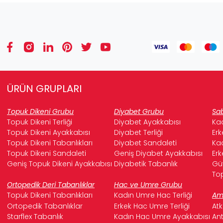
ÜRÜN GRUPLARI
Topuk Dikeni Grubu
Diyabet Grubu
Sab
Topuk Dikeni Terliği
Diyabet Ayakkabısı
Kad
Topuk Dikeni Ayakkabısı
Diyabet Terliği
Erk
Topuk Dikeni Tabanlıkları
Diyabet Sandaleti
Kad
Topuk Dikeni Sandaleti
Geniş Diyabet Ayakkabısı
Erk
Geniş Topuk Dikeni Ayakkabısı
Diyabetik Tabanlık
Güv
Top
Ortopedik Deri Tabanlıklar
Hac ve Umre Grubu
Topuk Dikeni Tabanlıkları
Kadın Umre Hac Terliği
Ame
Ortopedik Tabanlıklar
Erkek Hac Umre Terliği
Atk
Starflex Tabanlık
Kadın Hac Umre Ayakkabısı
Ant