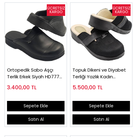
Ortopedik Sabo Aşçı
Topuk Dikeni ve Diyabet
Terlik Erkek Siyah HD777S
Terliği Yazlık Kadın
(Çok Satılan)
EPTODTY165S
3.400,00
TL
5.500,00
TL
Sepete Ekle
Sepete Ekle
Satın Al
Satın Al