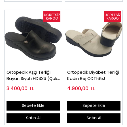
Ortopedik Aşçı Terliği
Ortopedik Diyabet Terliği
Bayan Siyah HD333 (Çok
Kadın Bej ODT165J
Satılan)
3.400,00
TL
4.900,00
TL
Sepete Ekle
Sepete Ekle
Satın Al
Satın Al