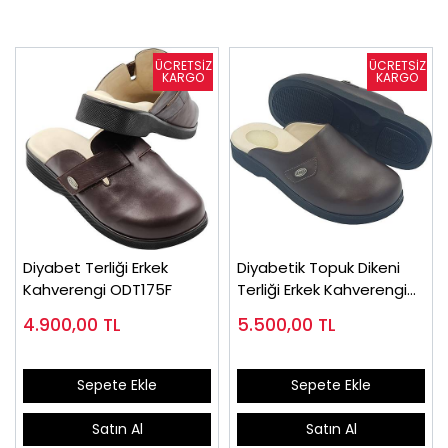
Diyabet Terliği Erkek
Diyabetik Topuk Dikeni
Kahverengi ODT175F
Terliği Erkek Kahverengi
EPTODT170F
4.900,00
TL
5.500,00
TL
Sepete Ekle
Sepete Ekle
Satın Al
Satın Al