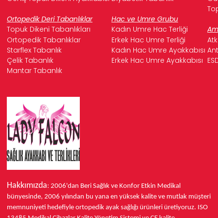
Top
Ortopedik Deri Tabanlıklar
Hac ve Umre Grubu
Topuk Dikeni Tabanlıkları
Kadın Umre Hac Terliği
Ame
Ortopedik Tabanlıklar
Erkek Hac Umre Terliği
Atk
Starflex Tabanlık
Kadın Hac Umre Ayakkabısı
Ant
Çelik Tabanlık
Erkek Hac Umre Ayakkabısı
ESD
Mantar Tabanlık
Hakkımızda
: 2006'dan Beri Sağlık ve Konfor
Etkin Medikal
bünyesinde,
2006 yılından bu yana
en yüksek kalite ve mutlak müşteri
memnuniyeti hedefiyle ortopedik ayak sağlığı ürünleri üretiyoruz.
ISO