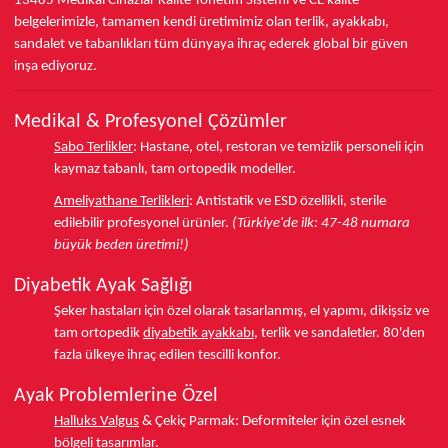
13485
Medikal Cihazlar Kalite Yönetim Sistemi ve
CE
kalite
belgelerimizle, tamamen kendi üretimimiz olan terlik, ayakkabı,
sandalet ve tabanlıkları
tüm dünyaya ihraç ederek
global bir güven
inşa ediyoruz.
Medikal & Profesyonel Çözümler
Sabo Terlikler
:
Hastane, otel, restoran ve temizlik personeli için
kaymaz tabanlı, tam ortopedik modeller.
Ameliyathane Terlikleri
:
Antistatik ve ESD özellikli, sterile
edilebilir profesyonel ürünler.
(Türkiye'de ilk: 47-48 numara
büyük beden üretimi!)
Diyabetik Ayak Sağlığı
Şeker hastaları için özel olarak tasarlanmış, el yapımı, dikişsiz ve
tam ortopedik
diyabetik ayakkabı
, terlik ve sandaletler.
80'den
fazla ülkeye
ihraç edilen tescilli konfor.
Ayak Problemlerine Özel
Halluks Valgus
& Çekiç Parmak:
Deformiteler için özel esnek
bölgeli tasarımlar.