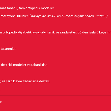
aymaz tabanlı, tam ortopedik modeller.
r profesyonel ürünler.
(Türkiye'de ilk: 47-48 numara büyük beden üretimi!)
tam ortopedik
diyabetik ayakkabı
, terlik ve sandaletler.
80'den fazla ülkeye
ihr
 tasarımlar.
estekli modeller ve tabanlıklar.
ı
ile çarpık ayak tedavisine destek.
.
r.