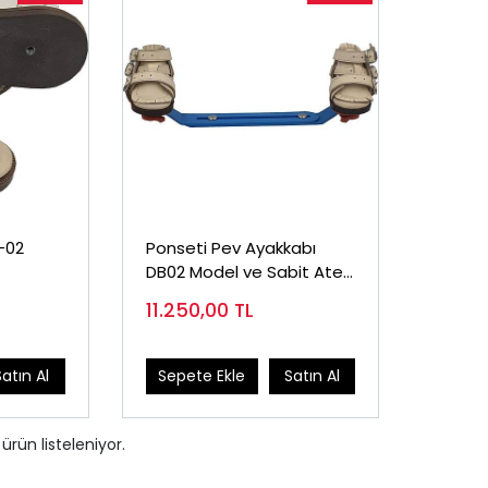
-02
Ponseti Pev Ayakkabı
DB02 Model ve Sabit Atel
(Takım Fiyatı)
11.250,00
TL
Satın Al
Sepete Ekle
Satın Al
ürün listeleniyor.