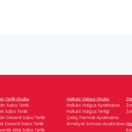
o Terlik Grubu
Halluks Valgus Grubu
Za
ın Sabo Terlik
Halluks Valgus Ayakkabısı
Za
ek Sabo Terlik
Halluks Valgus Terliği
Za
ın Desenli Sabo Terlik
Çekiç Parmak Ayakkabısı
ek Desenli Sabo Terlik
Ameliyat Sonrası Ayakkabısı
Ha
enlik Atkılı Sabo Terlik
Ka