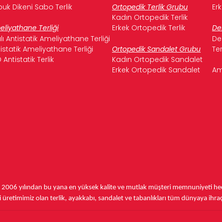
uk Dikeni Sabo Terlik
Ortopedik Terlik Grubu
Er
Kadın Ortopedik Terlik
liyathane Terliği
Erkek Ortopedik Terlik
De
ılı Antistatik Ameliyathane Terliği
De
istatik Ameliyathane Terliği
Ortopedik Sandalet Grubu
Te
 Antistatik Terlik
Kadın Ortopedik Sandalet
Erkek Ortopedik Sandalet
Am
,
2006 yılından bu yana
en yüksek kalite ve mutlak müşteri memnuniyeti hede
üretimimiz olan terlik, ayakkabı, sandalet ve tabanlıkları
tüm dünyaya ihra