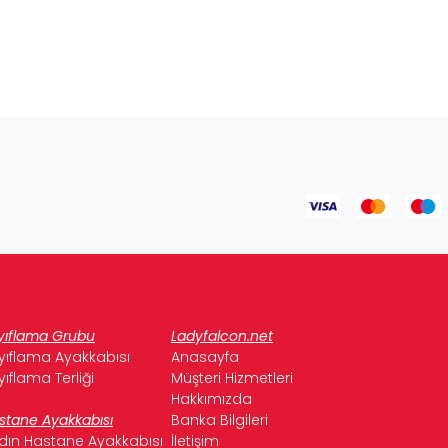
yıflama Grubu
Ladyfalcon.net
yıflama Ayakkabısı
Anasayfa
yıflama Terliği
Müşteri Hizmetleri
Hakkımızda
stane Ayakkabısı
Banka Bilgileri
dın Hastane Ayakkabısı
İletişim