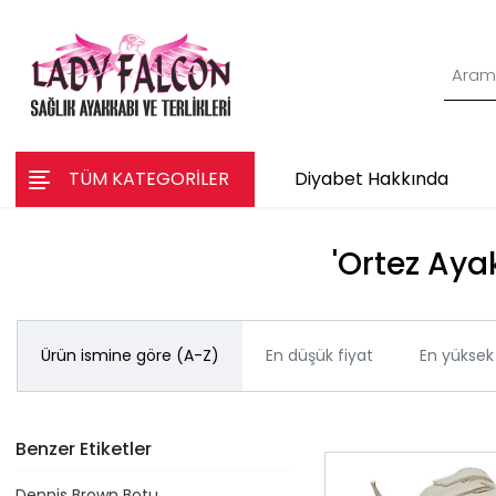
TÜM KATEGORİLER
Diyabet Hakkında
'Ortez Ayak
Ürün ismine göre (A-Z)
En düşük fiyat
En yüksek 
Benzer Etiketler
Dennis Brown Botu