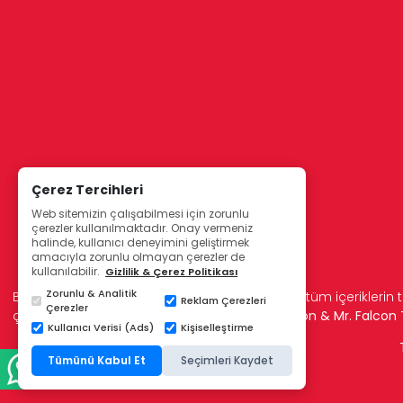
Çerez Tercihleri
Web sitemizin çalışabilmesi için zorunlu
çerezler kullanılmaktadır. Onay vermeniz
halinde, kullanıcı deneyimini geliştirmek
amacıyla zorunlu olmayan çerezler de
kullanılabilir.
Gizlilik & Çerez Politikası
Zorunlu & Analitik
Bu sitede kullanılan resimler, metinler ve diğer tüm içeriklerin t
Reklam Çerezleri
Çerezler
çoğaltılamaz.
© Etkin Medikal 2006 - Lady Falcon & Mr. Falco
Kullanıcı Verisi (Ads)
Kişiselleştirme
Tümünü Kabul Et
Seçimleri Kaydet