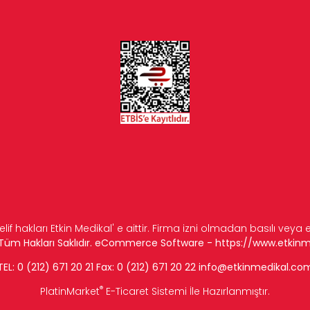
elif hakları Etkin Medikal' e aittir. Firma izni olmadan basılı veya
n Tüm Hakları Saklıdır. eCommerce Software -
https://www.etkin
TEL: 0 (212) 671 20 21 Fax: 0 (212) 671 20 22
info
@etkinmedikal.co
®
PlatinMarket
E-Ticaret Sistemi
İle Hazırlanmıştır.