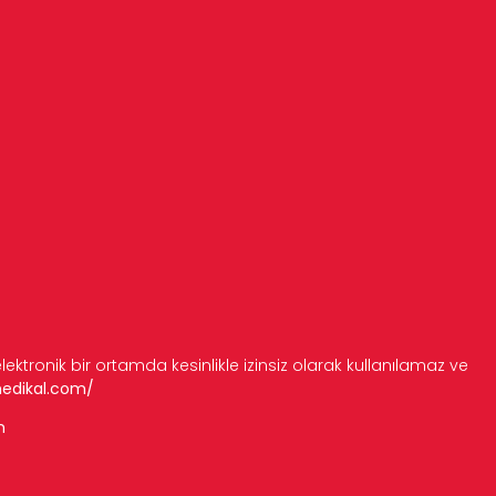
 elektronik bir ortamda kesinlikle izinsiz olarak kullanılamaz ve
medikal.com/
m