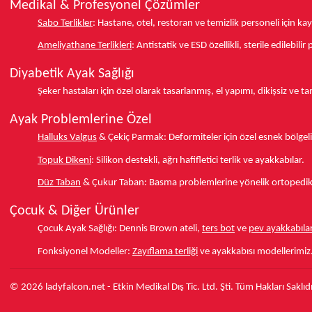
Medikal & Profesyonel Çözümler
Sabo Terlikler
:
Hastane, otel, restoran ve temizlik personeli için k
Ameliyathane Terlikleri
:
Antistatik ve ESD özellikli, sterile edilebili
Diyabetik Ayak Sağlığı
Şeker hastaları için özel olarak tasarlanmış, el yapımı, dikişsiz ve 
Ayak Problemlerine Özel
Halluks Valgus
& Çekiç Parmak:
Deformiteler için özel esnek bölgeli
Topuk Dikeni
:
Silikon destekli, ağrı hafifletici terlik ve ayakkabılar.
Düz Taban
& Çukur Taban:
Basma problemlerine yönelik ortopedik d
Çocuk & Diğer Ürünler
Çocuk Ayak Sağlığı:
Dennis Brown ateli,
ters bot
ve
pev ayakkabılar
Fonksiyonel Modeller:
Zayıflama terliği
ve ayakkabısı modellerimiz
© 2026 ladyfalcon.net - Etkin Medikal Dış Tic. Ltd. Şti. Tüm Hakları Saklıdı