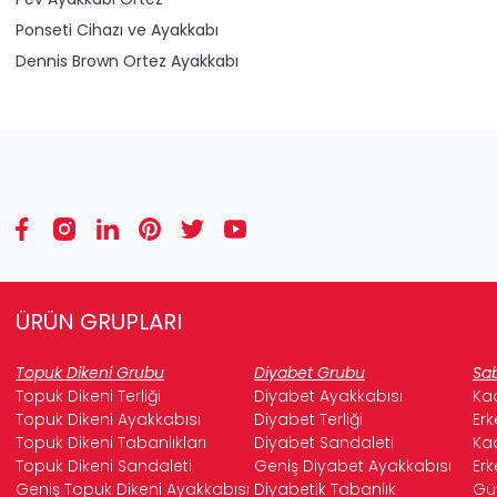
Ponseti Cihazı ve Ayakkabı
Dennis Brown Ortez Ayakkabı
ÜRÜN GRUPLARI
Topuk Dikeni Grubu
Diyabet Grubu
Sab
Topuk Dikeni Terliği
Diyabet Ayakkabısı
Kad
Topuk Dikeni Ayakkabısı
Diyabet Terliği
Erk
Topuk Dikeni Tabanlıkları
Diyabet Sandaleti
Kad
Topuk Dikeni Sandaleti
Geniş Diyabet Ayakkabısı
Erk
Geniş Topuk Dikeni Ayakkabısı
Diyabetik Tabanlık
Güv