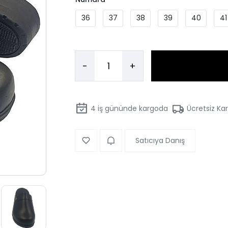
36
37
38
39
40
41
-
+
4
iş gününde kargoda
Ücretsiz Ka
Satıcıya Danış