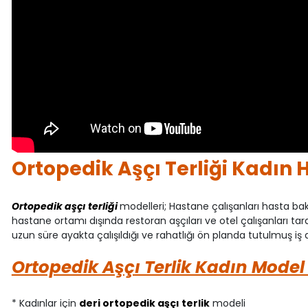
Ortopedik Aşçı Terliği Kadın
Ortopedik aşçı terliği
modelleri; Hastane çalışanları hasta bak
hastane ortamı dışında restoran aşçıları ve otel çalışanları ta
uzun süre ayakta çalışıldığı ve rahatlığı ön planda tutulmuş iş 
Ortopedik Aşçı Terlik Kadın Model Ö
* Kadınlar için
deri ortopedik aşçı terlik
modeli