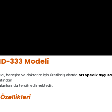
 HD-333 Modeli
ıcı, hemşire ve doktorlar için üretilmiş olsada
ortopedik aşçı sa
rafından
alanlarında tercih edilmektedir.
zellikleri