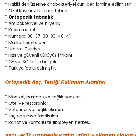
* Hakiki deri üzerine antibakteriyel suni deri lamine edilmiştir.
* Özel kaymaz tasarım taban
*
Ortopedik tabanlık
* Antibakteriyel ve hijyenik
* Kadın model
* Numara: 36-37-38-39-40-41
* Marka: Ladyfalcon
* Üretim: Türkiye
* Hızlı ve güvenli yürüyüş imkanı
* CE ve ISO kalite belgeli
* Türkiye 'de üretilmiştir.
Ortopedik Aşçı Terliği Kullanım Alanları
* Medikal, hastane ve sağlık ocakları
* Otel ve restoranlar
* Veteriner ve sağlık okulları
* İlaç ve kimya fabrikaları
* Rahat ve konforlu terlik isteyen herkes.
Aşçı Terlik Ortopedik Kadın Ürünü Kullanım Klavuz