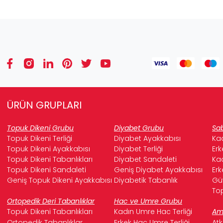
ÜRÜN GRUPLARI
Topuk Dikeni Grubu
Diyabet Grubu
Sab
Topuk Dikeni Terliği
Diyabet Ayakkabısı
Kad
Topuk Dikeni Ayakkabısı
Diyabet Terliği
Erk
Topuk Dikeni Tabanlıkları
Diyabet Sandaleti
Kad
Topuk Dikeni Sandaleti
Geniş Diyabet Ayakkabısı
Erk
Geniş Topuk Dikeni Ayakkabısı
Diyabetik Tabanlık
Güv
Top
Ortopedik Deri Tabanlıklar
Hac ve Umre Grubu
Topuk Dikeni Tabanlıkları
Kadın Umre Hac Terliği
Ame
Ortopedik Tabanlıklar
Erkek Hac Umre Terliği
Atk