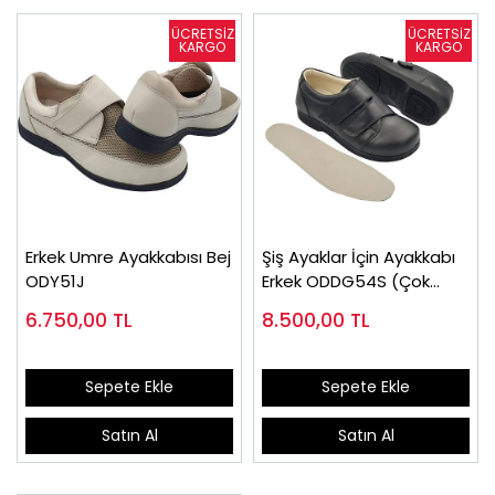
Erkek Umre Ayakkabısı Bej
Şiş Ayaklar İçin Ayakkabı
ODY51J
Erkek ODDG54S (Çok
Satılan)
6.750,00
TL
8.500,00
TL
Sepete Ekle
Sepete Ekle
Satın Al
Satın Al