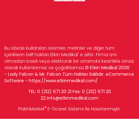
Bu sitede kullanılan resimler, metinler ve diğer tüm
içeriklerin telif hakları Etkin Medikal' e aittir. Firma izni
olmadan basılı veya elektronik bir ortamda kesinlikle izinsiz
olarak kullanılamaz ve çoğaltılamaz.
© Etkin Medikal 2006
- Lady Falcon & Mr. Falcon Tüm Hakları Saklıdır. eCommerce
Software -
https://www.etkinmedikal.com/
TEL: 0 (212) 671 20 21 Fax: 0 (212) 671 20
22
info
@etkinmedikal.com
®
PlatinMarket
E-Ticaret Sistemi
İle Hazırlanmıştır.