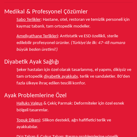
Medikal & Profesyonel Çözümler
Sabo Terlikler
:
Hastane, otel, restoran ve temizlik personeli için
kaymaz tabanlı, tam ortopedik modeller.
Ameliyathane Terlikleri
:
Antistatik ve ESD özellikli, sterile
edilebilir profesyonel ürünler.
(Türkiye'de ilk: 47-48 numara
büyük beden üretimi!)
Diyabetik Ayak Sağlığı
Şeker hastaları için özel olarak tasarlanmış, el yapımı, dikişsiz ve
tam ortopedik
diyabetik ayakkabı
, terlik ve sandaletler.
80'den
fazla ülkeye
ihraç edilen tescilli konfor.
Ayak Problemlerine Özel
Halluks Valgus
& Çekiç Parmak:
Deformiteler için özel esnek
bölgeli tasarımlar.
Topuk Dikeni
:
Silikon destekli, ağrı hafifletici terlik ve
ayakkabılar.
Düz Taban
& Çukur Taban:
Basma problemlerine yönelik