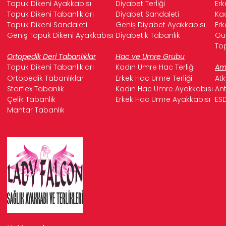
Topuk Dikeni Ayakkabısı
Diyabet Terliği
Erk
Topuk Dikeni Tabanlıkları
Diyabet Sandaleti
Kad
Topuk Dikeni Sandaleti
Geniş Diyabet Ayakkabısı
Erk
Geniş Topuk Dikeni Ayakkabısı
Diyabetik Tabanlık
Güv
Top
Ortopedik Deri Tabanlıklar
Hac ve Umre Grubu
Topuk Dikeni Tabanlıkları
Kadın Umre Hac Terliği
Ame
Ortopedik Tabanlıklar
Erkek Hac Umre Terliği
Atk
Starflex Tabanlık
Kadın Hac Umre Ayakkabısı
Ant
Çelik Tabanlık
Erkek Hac Umre Ayakkabısı
ESD
Mantar Tabanlık