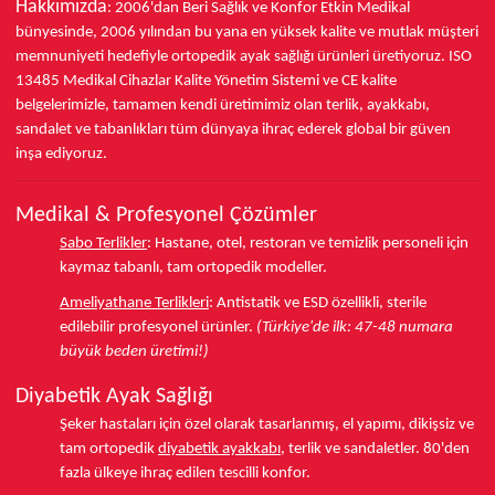
Hakkımızda
: 2006'dan Beri Sağlık ve Konfor
Etkin Medikal
bünyesinde,
2006 yılından bu yana
en yüksek kalite ve mutlak müşteri
memnuniyeti hedefiyle ortopedik ayak sağlığı ürünleri üretiyoruz.
ISO
13485
Medikal Cihazlar Kalite Yönetim Sistemi ve
CE
kalite
belgelerimizle, tamamen kendi üretimimiz olan terlik, ayakkabı,
sandalet ve tabanlıkları
tüm dünyaya ihraç ederek
global bir güven
inşa ediyoruz.
Medikal & Profesyonel Çözümler
Sabo Terlikler
:
Hastane, otel, restoran ve temizlik personeli için
kaymaz tabanlı, tam ortopedik modeller.
Ameliyathane Terlikleri
:
Antistatik ve ESD özellikli, sterile
edilebilir profesyonel ürünler.
(Türkiye'de ilk: 47-48 numara
büyük beden üretimi!)
Diyabetik Ayak Sağlığı
Şeker hastaları için özel olarak tasarlanmış, el yapımı, dikişsiz ve
tam ortopedik
diyabetik ayakkabı
, terlik ve sandaletler.
80'den
fazla ülkeye
ihraç edilen tescilli konfor.