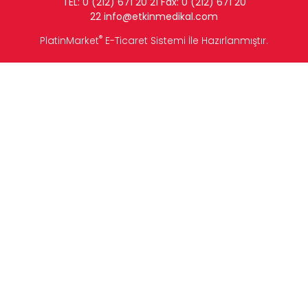
TEL: 0 (212) 671 20 21 Fax: 0 (212) 671 20
22
info
@etkinmedikal.com
®
PlatinMarket
E-Ticaret Sistemi
İle Hazırlanmıştır.