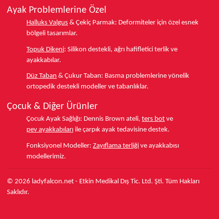
Ayak Problemlerine Özel
Halluks Valgus
& Çekiç Parmak:
Deformiteler için özel esnek
bölgeli tasarımlar.
Topuk Dikeni
:
Silikon destekli, ağrı hafifletici terlik ve
ayakkabılar.
Düz Taban
& Çukur Taban:
Basma problemlerine yönelik
ortopedik destekli modeller ve tabanlıklar.
Çocuk & Diğer Ürünler
Çocuk Ayak Sağlığı:
Dennis Brown ateli,
ters bot
ve
pev ayakkabıları
ile çarpık ayak tedavisine destek.
Fonksiyonel Modeller:
Zayıflama terliği
ve ayakkabısı
modellerimiz.
© 2026 ladyfalcon.net - Etkin Medikal Dış Tic. Ltd. Şti. Tüm Hakları
Saklıdır.