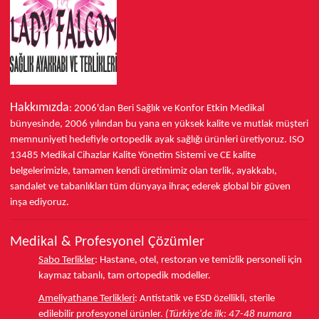
Hakkımızda
: 2006'dan Beri Sağlık ve Konfor
Etkin Medikal
bünyesinde,
2006 yılından bu yana
en yüksek kalite ve mutlak müşteri
memnuniyeti hedefiyle ortopedik ayak sağlığı ürünleri üretiyoruz.
ISO
13485
Medikal Cihazlar Kalite Yönetim Sistemi ve
CE
kalite
belgelerimizle, tamamen kendi üretimimiz olan terlik, ayakkabı,
sandalet ve tabanlıkları
tüm dünyaya ihraç ederek
global bir güven
inşa ediyoruz.
Medikal & Profesyonel Çözümler
Sabo Terlikler
:
Hastane, otel, restoran ve temizlik personeli için
kaymaz tabanlı, tam ortopedik modeller.
Ameliyathane Terlikleri
:
Antistatik ve ESD özellikli, sterile
edilebilir profesyonel ürünler.
(Türkiye'de ilk: 47-48 numara