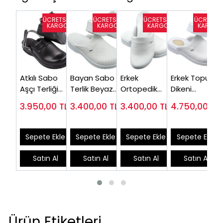
Atkılı Sabo
Bayan Sabo
Erkek
Erkek Topuk
Aşçı Terliği
Terlik Beyaz
Ortopedik
Dikeni
Bayan Siyah
HD111B (Çok
Sabo Doktor
Hastaları İçin
3.950,00
TL
3.400,00
TL
3.400,00
TL
4.750,00
TL
HDA126S
Satılan)
Terlik Beyaz
Sabo Terlik
HD777B
Beyaz
EPT777B
Sepete Ekle
Sepete Ekle
Sepete Ekle
Sepete Ekle
Satın Al
Satın Al
Satın Al
Satın Al
Ürün Etiketleri