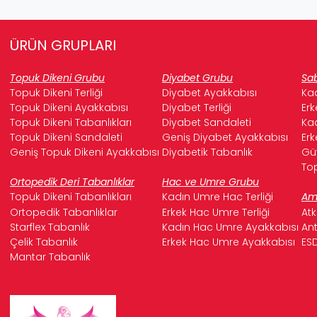
ÜRÜN GRUPLARI
Topuk Dikeni Grubu
Diyabet Grubu
Sab
Topuk Dikeni Terliği
Diyabet Ayakkabısı
Kad
Topuk Dikeni Ayakkabısı
Diyabet Terliği
Erk
Topuk Dikeni Tabanlıkları
Diyabet Sandaleti
Kad
Topuk Dikeni Sandaleti
Geniş Diyabet Ayakkabısı
Erk
Geniş Topuk Dikeni Ayakkabısı
Diyabetik Tabanlık
Güv
Top
Ortopedik Deri Tabanlıklar
Hac ve Umre Grubu
Topuk Dikeni Tabanlıkları
Kadın Umre Hac Terliği
Ame
Ortopedik Tabanlıklar
Erkek Hac Umre Terliği
Atk
Starflex Tabanlık
Kadın Hac Umre Ayakkabısı
Ant
Çelik Tabanlık
Erkek Hac Umre Ayakkabısı
ESD
Mantar Tabanlık