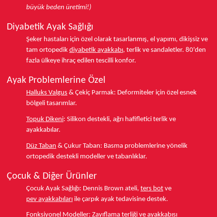
büyük beden üretimi!)
Diyabetik Ayak Sağlığı
Şeker hastaları için özel olarak tasarlanmış, el yapımı, dikişsiz ve
tam ortopedik
diyabetik ayakkabı
, terlik ve sandaletler.
80'den
fazla ülkeye
ihraç edilen tescilli konfor.
Ayak Problemlerine Özel
Halluks Valgus
& Çekiç Parmak:
Deformiteler için özel esnek
bölgeli tasarımlar.
Topuk Dikeni
:
Silikon destekli, ağrı hafifletici terlik ve
ayakkabılar.
Düz Taban
& Çukur Taban:
Basma problemlerine yönelik
ortopedik destekli modeller ve tabanlıklar.
Çocuk & Diğer Ürünler
Çocuk Ayak Sağlığı:
Dennis Brown ateli,
ters bot
ve
pev ayakkabıları
ile çarpık ayak tedavisine destek.
Fonksiyonel Modeller:
Zayıflama terliği
ve ayakkabısı