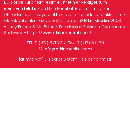
Bu sitede kullanılan resimler, metinler ve diğer tüm
içeriklerin telif hakları Etkin Medikal' e aittir. Firma izni
olmadan basılı veya elektronik bir ortamda kesinlikle izinsiz
olarak kullanılamaz ve çoğaltılamaz.
© Etkin Medikal 2006
- Lady Falcon & Mr. Falcon Tüm Hakları Saklıdır. eCommerce
Software -
https://www.etkinmedikal.com/
TEL: 0 (212) 671 20 21 Fax: 0 (212) 671 20
22
info
@etkinmedikal.com
®
PlatinMarket
E-Ticaret Sistemi
İle Hazırlanmıştır.