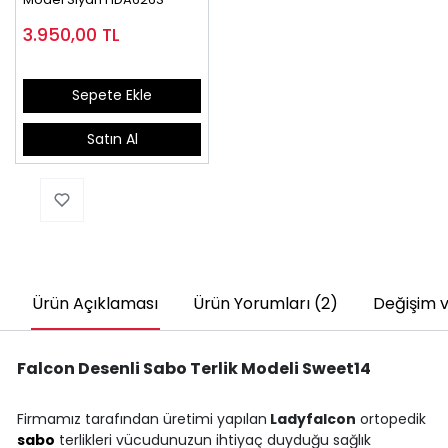
3.950,00
TL
Sepete Ekle
Satın Al
Ürün Açıklaması
Ürün Yorumları (2)
Değişim v
Falcon Desenli Sabo Terlik Modeli Sweet14
Firmamız tarafından üretimi yapılan
Ladyfalcon
ortopedik
sabo
terlikleri vücudunuzun ihtiyaç duyduğu sağlık