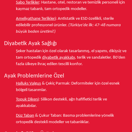
Sabo Terlikler
:
Hastane, otel, restoran ve temizlik personeli için
kaymaz tabanlı, tam ortopedik modeller.
Ameliyathane Terlikleri
:
Antistatik ve ESD özellikli, sterile
edilebilir profesyonel ürünler.
(Türkiye'de ilk: 47-48 numara
büyük beden üretimi!)
Diyabetik Ayak Sağlığı
Şeker hastaları için özel olarak tasarlanmış, el yapımı, dikişsiz ve
tam ortopedik
diyabetik ayakkabı
, terlik ve sandaletler.
80'den
fazla ülkeye
ihraç edilen tescilli konfor.
Ayak Problemlerine Özel
Halluks Valgus
& Çekiç Parmak:
Deformiteler için özel esnek
bölgeli tasarımlar.
Topuk Dikeni
:
Silikon destekli, ağrı hafifletici terlik ve
ayakkabılar.
Düz Taban
& Çukur Taban:
Basma problemlerine yönelik
ortopedik destekli modeller ve tabanlıklar.