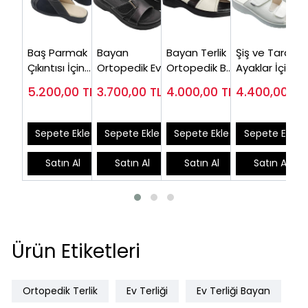
Baş Parmak
Bayan
Bayan Terlik
Şiş ve Taraklı
Çıkıntısı İçin
Ortopedik Ev
Ortopedik Bej
Ayaklar İçin
Ortopedik
Terliği Siyah
ORT05J
Medikal Terlik
5.200,00
TL
3.700,00
TL
4.000,00
TL
4.400,00
TL
Terlik Bayan
ORT01S (Çok
Kadın ORT07B
HLX86S
Satanlar)
Sepete Ekle
Sepete Ekle
Sepete Ekle
Sepete Ekle
Satın Al
Satın Al
Satın Al
Satın Al
Ürün Etiketleri
Ortopedik Terlik
Ev Terliği
Ev Terliği Bayan