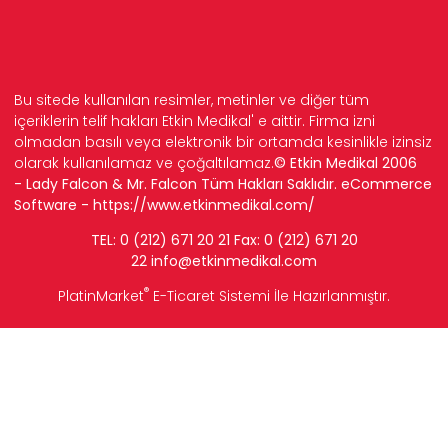
Bu sitede kullanılan resimler, metinler ve diğer tüm
içeriklerin telif hakları Etkin Medikal' e aittir. Firma izni
olmadan basılı veya elektronik bir ortamda kesinlikle izinsiz
olarak kullanılamaz ve çoğaltılamaz.
© Etkin Medikal 2006
- Lady Falcon & Mr. Falcon Tüm Hakları Saklıdır. eCommerce
Software -
https://www.etkinmedikal.com/
TEL: 0 (212) 671 20 21 Fax: 0 (212) 671 20
22
info
@etkinmedikal.com
®
PlatinMarket
E-Ticaret Sistemi
İle Hazırlanmıştır.