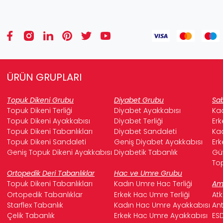
ÜRÜN GRUPLARI
Topuk Dikeni Grubu
Diyabet Grubu
Sab
Topuk Dikeni Terliği
Diyabet Ayakkabısı
Kad
Topuk Dikeni Ayakkabısı
Diyabet Terliği
Erk
Topuk Dikeni Tabanlıkları
Diyabet Sandaleti
Kad
Topuk Dikeni Sandaleti
Geniş Diyabet Ayakkabısı
Erk
Geniş Topuk Dikeni Ayakkabısı
Diyabetik Tabanlık
Güv
Top
Ortopedik Deri Tabanlıklar
Hac ve Umre Grubu
Topuk Dikeni Tabanlıkları
Kadın Umre Hac Terliği
Ame
Ortopedik Tabanlıklar
Erkek Hac Umre Terliği
Atk
Starflex Tabanlık
Kadın Hac Umre Ayakkabısı
Ant
Çelik Tabanlık
Erkek Hac Umre Ayakkabısı
ESD