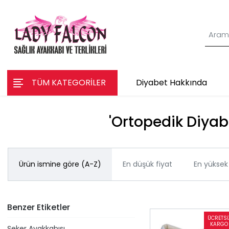
TÜM KATEGORİLER
Diyabet Hakkında
'Ortopedik Diyabe
Ürün ismine göre (A-Z)
En düşük fiyat
En yüksek 
Benzer Etiketler
Şeker Ayakkabısı