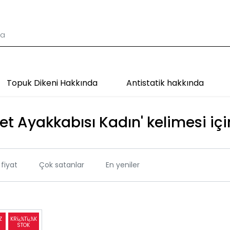
Topuk Dikeni Hakkında
Antistatik hakkında
t Ayakkabısı Kadın' kelimesi içi
fiyat
Çok satanlar
En yeniler