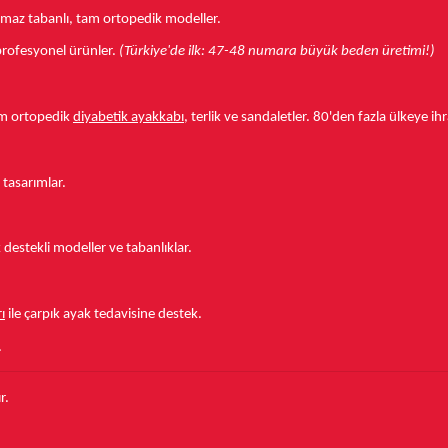
aymaz tabanlı, tam ortopedik modeller.
r profesyonel ürünler.
(Türkiye'de ilk: 47-48 numara büyük beden üretimi!)
tam ortopedik
diyabetik ayakkabı
, terlik ve sandaletler.
80'den fazla ülkeye
ihr
 tasarımlar.
estekli modeller ve tabanlıklar.
ı
ile çarpık ayak tedavisine destek.
.
r.