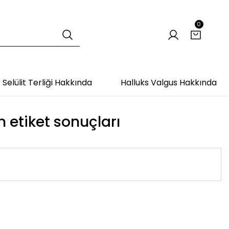
0
Selülit Terliği Hakkında
Halluks Valgus Hakkında
n etiket sonuçları