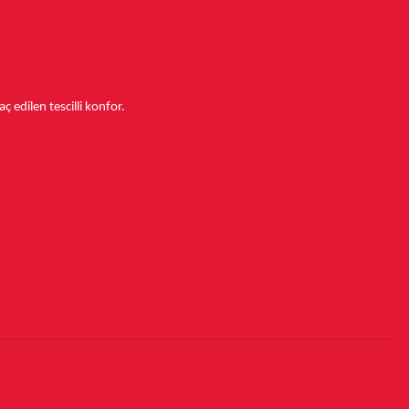
aç edilen tescilli konfor.