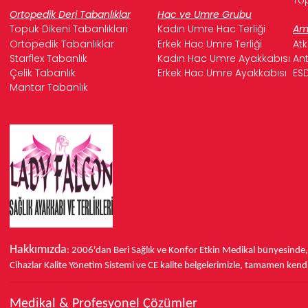
Ortopedik Deri Tabanlıklar
Hac ve Umre Grubu
Topuk Dikeni Tabanlıkları
Kadın Umre Hac Terliği
Ame
Ortopedik Tabanlıklar
Erkek Hac Umre Terliği
Atk
Starflex Tabanlık
Kadın Hac Umre Ayakkabısı
Ant
Çelik Tabanlık
Erkek Hac Umre Ayakkabısı
ESD
Mantar Tabanlık
Hakkımızda
: 2006'dan Beri Sağlık ve Konfor
Etkin Medikal bünyesinde
Cihazlar Kalite Yönetim Sistemi ve
CE
kalite belgelerimizle, tamamen kendi 
Medikal & Profesyonel Çözümler