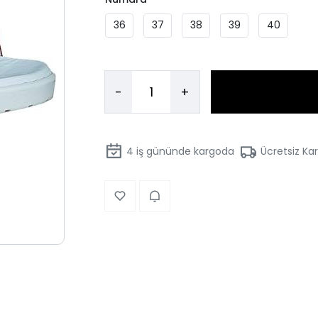
36
37
38
39
40
-
+
4
iş gününde kargoda
Ücretsiz Ka