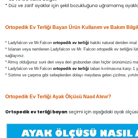
* Düz ve zarif ayaklar için şekil bozukluğuna uğramamış ayak
Ortopedik Ev Terliği Bayan Ürün Kullanım ve Bakım Bilgil
* Ladyfalcon ve Mr.Falcon
ortopedik ev terliği
hakiki natural deriden imal
* Islanan veya nemlenen Ladyfalcon ve Mr. Falcon ortopedik ev terliğini l
sağlayınız.
* Almış olduğunuz suni deri veya deri grubundan olan hiçbir ürünümüzü m
* Ladyfalcon ve Mr.Falcon
ortopedik ev terliği
taban kırılmasına karşı 1 yıl
* Sürtme ve çarpma gibi sebeplerden dolayı meydana gelen çizilme, yırtılma
Ortopedik Ev Terliği Ayak Ölçüsü Nasıl Alınır?
Ortopedik ev terliği bayan
seçimi için aşağıdaki ayak ölçüsü 