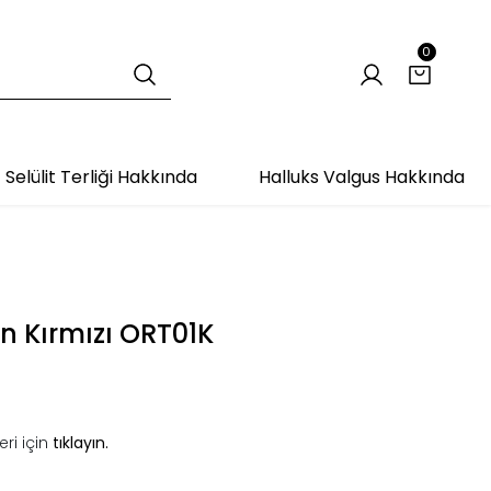
0
Selülit Terliği Hakkında
Halluks Valgus Hakkında
an Kırmızı ORT01K
ri için
tıklayın.