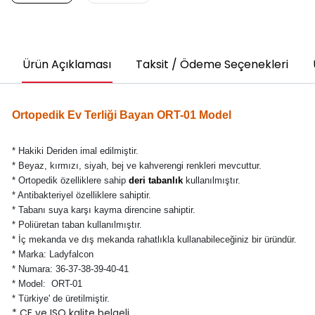
Ürün Açıklaması
Taksit / Ödeme Seçenekleri
Ortopedik Ev Terliği Bayan ORT-01 Model
* Hakiki Deriden imal edilmiştir.
* Beyaz, kırmızı, siyah, bej ve kahverengi renkleri mevcuttur.
* Ortopedik özelliklere sahip
deri tabanlık
kullanılmıştır.
* Antibakteriyel özelliklere sahiptir.
* Tabanı suya karşı kayma direncine sahiptir.
* Poliüretan taban kullanılmıştır.
* İç mekanda ve dış mekanda rahatlıkla kullanabileceğiniz bir üründür.
* Marka: Ladyfalcon
* Numara: 36-37-38-39-40-41
* Model: ORT-01
* Türkiye' de üretilmiştir.
* CE ve ISO kalite belgeli