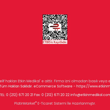
elif hakları Etkin Medikal' e aittir. Firma izni olmadan basılı veya
n Tüm Hakları Saklıdır. eCommerce Software -
https://www.etkin
TEL: 0 (212) 671 20 21 Fax: 0 (212) 671 20 22
info
@etkinmedikal.co
®
PlatinMarket
E-Ticaret Sistemi
İle Hazırlanmıştır.