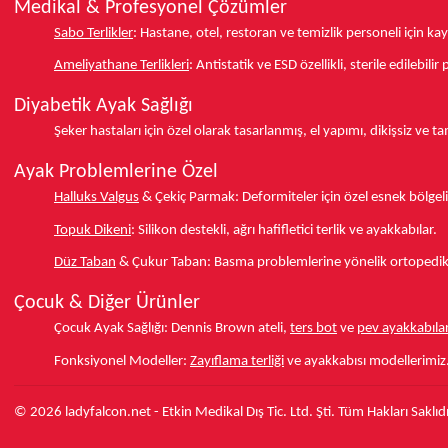
Medikal & Profesyonel Çözümler
Sabo Terlikler
:
Hastane, otel, restoran ve temizlik personeli için k
Ameliyathane Terlikleri
:
Antistatik ve ESD özellikli, sterile edilebili
Diyabetik Ayak Sağlığı
Şeker hastaları için özel olarak tasarlanmış, el yapımı, dikişsiz ve 
Ayak Problemlerine Özel
Halluks Valgus
& Çekiç Parmak:
Deformiteler için özel esnek bölgeli
Topuk Dikeni
:
Silikon destekli, ağrı hafifletici terlik ve ayakkabılar.
Düz Taban
& Çukur Taban:
Basma problemlerine yönelik ortopedik d
Çocuk & Diğer Ürünler
Çocuk Ayak Sağlığı:
Dennis Brown ateli,
ters bot
ve
pev ayakkabılar
Fonksiyonel Modeller:
Zayıflama terliği
ve ayakkabısı modellerimiz
© 2026 ladyfalcon.net - Etkin Medikal Dış Tic. Ltd. Şti. Tüm Hakları Saklıdı