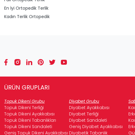
En İyi Ortopedik Terlik
Kadın Terlik Ortopedik
ÜRÜN GRUPLARI
Topuk Dikeni Grubu
Diyabet Grubu
Sab
Topuk Dikeni Terliği
Diyabet Ayakkabısı
Kad
Topuk Dikeni Ayakkabısı
Diyabet Terliği
Erk
Topuk Dikeni Tabanlıkları
Diyabet Sandaleti
Kad
Topuk Dikeni Sandaleti
Geniş Diyabet Ayakkabısı
Erk
Geniş Topuk Dikeni Ayakkabısı
Diyabetik Tabanlık
Güv