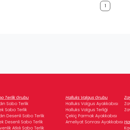
1
o Terlik Grubu
Halluks Valgus Grubu
Za
ın Sabo Terlik
Halluks Valgus Ayakkabısı
Za
ek Sabo Terlik
Halluks Valgus Terliği
Za
ın Desenli Sabo Terlik
Çekiç Parmak Ayakkabısı
ek Desenli Sabo Terlik
Ameliyat Sonrası Ayakkabısı
Ha
enlik Atkılı Sabo Terlik
Ka