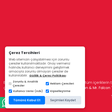
Çerez Tercihleri
Web sitemizin çalışabilmesi için zorunlu
çerezler kullanılmaktadır. Onay vermeniz
halinde, kullanıcı deneyimini geliştirmek
amacıyla zorunlu olmayan çerezler de
kullanılabilir.
Gizlilik & Çerez Politikası
Zorunlu & Analitik
Bu sitede kullanılan resimler, metinler ve diğer tüm içeriklerin t
Reklam Çerezleri
Çerezler
çoğaltılamaz.
© Etkin Medikal 2006 - Lady Falcon & Mr. Falco
Kullanıcı Verisi (Ads)
Kişiselleştirme
Tümünü Kabul Et
Seçimleri Kaydet