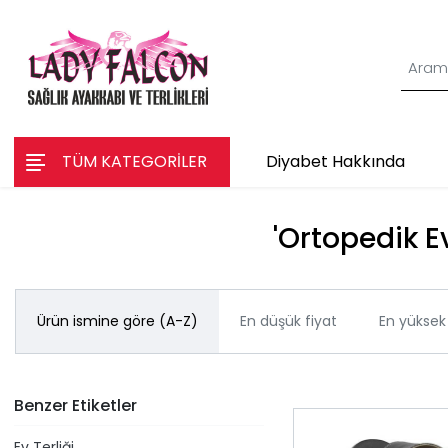
TÜM KATEGORİLER
Diyabet Hakkında
'Ortopedik Ev
Ürün ismine göre (A-Z)
En düşük fiyat
En yüksek 
Benzer Etiketler
Ev Terliği