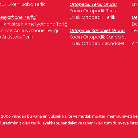
uk Dikeni Sabo Terlik
Ortopedik Terlik Grubu
Er
Kadın Ortopedik Terlik
liyathane Terliği
Erkek Ortopedik Terlik
De
ılı Antistatik Ameliyathane Terliği
De
istatik Ameliyathane Terliği
Ortopedik Sandalet Grubu
Te
 Antistatik Terlik
Kadın Ortopedik Sandalet
Erkek Ortopedik Sandalet
Am
,
2006 yılından bu yana
en yüksek kalite ve mutlak müşteri memnuniyeti hede
üretimimiz olan terlik, ayakkabı, sandalet ve tabanlıkları
tüm dünyaya ihra