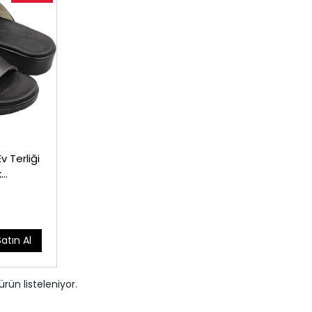
 Terliği
k
Satın Al
ürün listeleniyor.