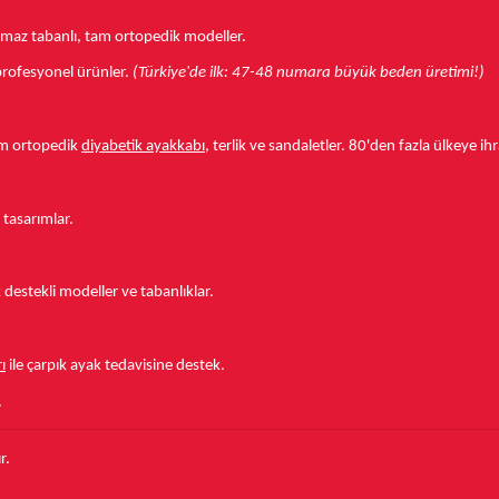
aymaz tabanlı, tam ortopedik modeller.
r profesyonel ürünler.
(Türkiye'de ilk: 47-48 numara büyük beden üretimi!)
tam ortopedik
diyabetik ayakkabı
, terlik ve sandaletler.
80'den fazla ülkeye
ihr
 tasarımlar.
estekli modeller ve tabanlıklar.
ı
ile çarpık ayak tedavisine destek.
.
r.