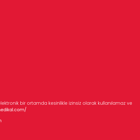
 elektronik bir ortamda kesinlikle izinsiz olarak kullanılamaz ve
medikal.com/
m