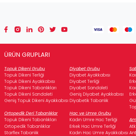
ÜRÜN GRUPLARI
Topuk Dikeni Grubu
Diyabet Grubu
Sab
Topuk Dikeni Terliği
Diyabet Ayakkabısı
Kad
Topuk Dikeni Ayakkabısı
Diyabet Terliği
Erk
Topuk Dikeni Tabanlıkları
Diyabet Sandaleti
Kad
Topuk Dikeni Sandaleti
Geniş Diyabet Ayakkabısı
Erk
Geniş Topuk Dikeni Ayakkabısı
Diyabetik Tabanlık
Güv
Top
Ortopedik Deri Tabanlıklar
Hac ve Umre Grubu
Topuk Dikeni Tabanlıkları
Kadın Umre Hac Terliği
Ame
Ortopedik Tabanlıklar
Erkek Hac Umre Terliği
Atk
Starflex Tabanlık
Kadın Hac Umre Ayakkabısı
Ant