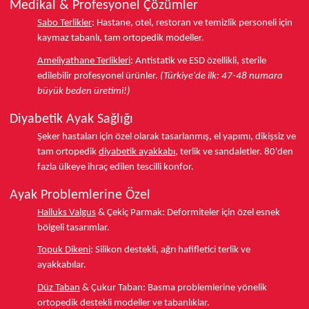
Medikal & Profesyonel Çözümler
Sabo Terlikler
:
Hastane, otel, restoran ve temizlik personeli için
kaymaz tabanlı, tam ortopedik modeller.
Ameliyathane Terlikleri
:
Antistatik ve ESD özellikli, sterile
edilebilir profesyonel ürünler.
(Türkiye'de ilk: 47-48 numara
büyük beden üretimi!)
Diyabetik Ayak Sağlığı
Şeker hastaları için özel olarak tasarlanmış, el yapımı, dikişsiz ve
tam ortopedik
diyabetik ayakkabı
, terlik ve sandaletler.
80'den
fazla ülkeye
ihraç edilen tescilli konfor.
Ayak Problemlerine Özel
Halluks Valgus
& Çekiç Parmak:
Deformiteler için özel esnek
bölgeli tasarımlar.
Topuk Dikeni
:
Silikon destekli, ağrı hafifletici terlik ve
ayakkabılar.
Düz Taban
& Çukur Taban:
Basma problemlerine yönelik
ortopedik destekli modeller ve tabanlıklar.