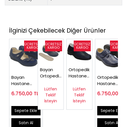
İlginizi Çekebilecek Diğer Ürünler
Bayan
Ortopedik
Ortopedik
Hastane
Bayan
Ortopedik
Hastane
Ayakkabısı
Hastane
Hastane
Ayakkabısı
Bayan
Lütfen
Lütfen
Hemşire
Medikal
6.750,00
TL
6.750,00
TL
Lacivert
Lacivert
Teklif
Teklif
Ayakkabısı
Ayakkabısı
OD04L
OD02L
İsteyin
İsteyin
Lacivert
Erkek Lacivert
ODY03L
OD51LL
Sepete Ekle
Sepete Ekle
Satın Al
Satın Al