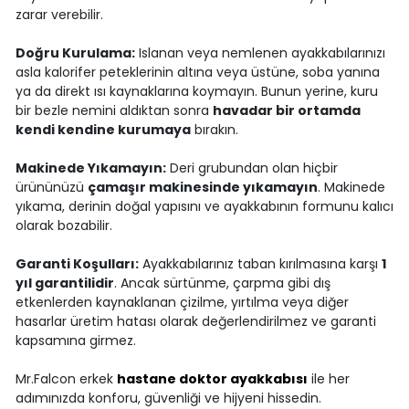
zarar verebilir.
Doğru Kurulama:
Islanan veya nemlenen ayakkabılarınızı
asla kalorifer peteklerinin altına veya üstüne, soba yanına
ya da direkt ısı kaynaklarına koymayın. Bunun yerine, kuru
bir bezle nemini aldıktan sonra
havadar bir ortamda
kendi kendine kurumaya
bırakın.
Makinede Yıkamayın:
Deri grubundan olan hiçbir
ürününüzü
çamaşır makinesinde yıkamayın
. Makinede
yıkama, derinin doğal yapısını ve ayakkabının formunu kalıcı
olarak bozabilir.
Garanti Koşulları:
Ayakkabılarınız taban kırılmasına karşı
1
yıl garantilidir
. Ancak sürtünme, çarpma gibi dış
etkenlerden kaynaklanan çizilme, yırtılma veya diğer
hasarlar üretim hatası olarak değerlendirilmez ve garanti
kapsamına girmez.
Mr.Falcon erkek
hastane doktor ayakkabısı
ile her
adımınızda konforu, güvenliği ve hijyeni hissedin.