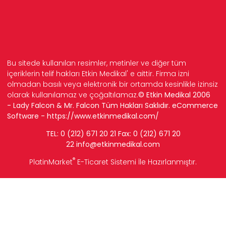
Bu sitede kullanılan resimler, metinler ve diğer tüm
içeriklerin telif hakları Etkin Medikal' e aittir. Firma izni
olmadan basılı veya elektronik bir ortamda kesinlikle izinsiz
olarak kullanılamaz ve çoğaltılamaz.
© Etkin Medikal 2006
- Lady Falcon & Mr. Falcon Tüm Hakları Saklıdır. eCommerce
Software -
https://www.etkinmedikal.com/
TEL: 0 (212) 671 20 21 Fax: 0 (212) 671 20
22
info
@etkinmedikal.com
®
PlatinMarket
E-Ticaret Sistemi
İle Hazırlanmıştır.