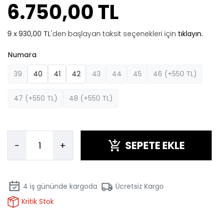
6.750,00 TL
930,00 TL
'den başlayan taksit seçenekleri için
tıklayın.
Numara
39
40
41
42
43
44
45
46 (+550 TL)
47 (+550 TL)
48 (+550 TL)
SEPETE EKLE
-
+
4
iş gününde kargoda
Ücretsiz Kargo
Kritik Stok