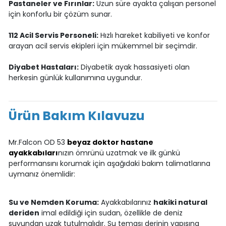
Pastaneler ve Fırınlar:
Uzun süre ayakta çalışan personel
için konforlu bir çözüm sunar.
112 Acil Servis Personeli:
Hızlı hareket kabiliyeti ve konfor
arayan acil servis ekipleri için mükemmel bir seçimdir.
Diyabet Hastaları:
Diyabetik ayak hassasiyeti olan
herkesin günlük kullanımına uygundur.
Ürün Bakım Kılavuzu
Mr.Falcon OD 53
beyaz doktor hastane
ayakkabıları
nızın ömrünü uzatmak ve ilk günkü
performansını korumak için aşağıdaki bakım talimatlarına
uymanız önemlidir:
Su ve Nemden Koruma:
Ayakkabılarınız
hakiki natural
deriden
imal edildiği için sudan, özellikle de deniz
suyundan uzak tutulmalıdır. Su teması derinin yapısına