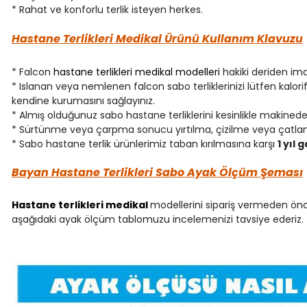
* Rahat ve konforlu terlik isteyen herkes.
Hastane Terlikleri Medikal Ürünü Kullanım Klavuzu
* Falcon
hastane terlikleri medikal modelleri
hakiki deriden ima
* Islanan veya nemlenen falcon sabo terliklerinizi lütfen kalor
kendine kurumasını sağlayınız.
* Almış olduğunuz sabo hastane terliklerini kesinlikle makinede
* Sürtünme veya çarpma sonucu yırtılma, çizilme veya çatlam
* Sabo hastane terlik ürünlerimiz taban kırılmasına karşı
1 yıl 
Bayan Hastane Terlikleri Sabo Ayak Ölçüm Şeması
Hastane terlikleri medikal
modellerini sipariş vermeden önc
aşağıdaki ayak ölçüm tablomuzu incelemenizi tavsiye ederiz.