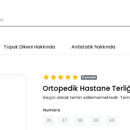
Topuk Dikeni Hakkında
Antistatik hakkında
3 yorum
Ortopedik Hastane Terl
Geçici olarak temin edilememektedir. Temi
Numara
36
37
38
39
40