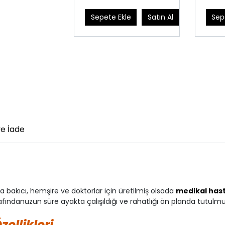
Sepete Ekle
Satın Al
Sep
e İade
a bakıcı, hemşire ve doktorlar için üretilmiş olsada
medikal hast
afındanuzun süre ayakta çalışıldığı ve rahatlığı ön planda tutulmu
ellikleri