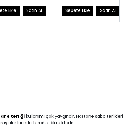
ete Ekle
Satın Al
Sepete Ekle
Satın Al
ane terliği
kullanımı çok yaygındır. Hastane sabo terlikleri
ş iş alanlarında tercih edilmektedir.