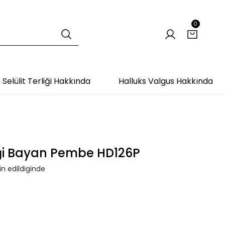
0
Selülit Terliği Hakkında
Halluks Valgus Hakkında
iği Bayan Pembe HD126P
n edildiginde