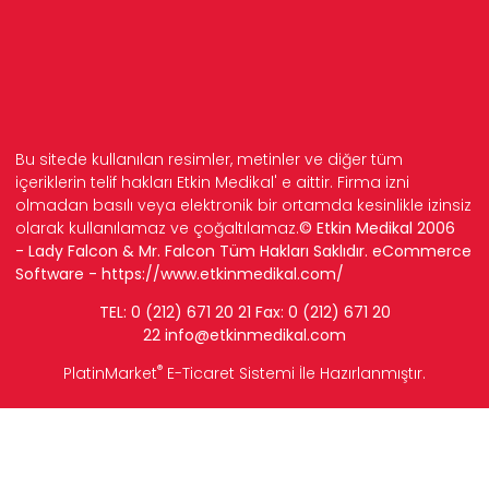
Bu sitede kullanılan resimler, metinler ve diğer tüm
içeriklerin telif hakları Etkin Medikal' e aittir. Firma izni
olmadan basılı veya elektronik bir ortamda kesinlikle izinsiz
olarak kullanılamaz ve çoğaltılamaz.
© Etkin Medikal 2006
- Lady Falcon & Mr. Falcon Tüm Hakları Saklıdır. eCommerce
Software -
https://www.etkinmedikal.com/
TEL: 0 (212) 671 20 21 Fax: 0 (212) 671 20
22
info
@etkinmedikal.com
®
PlatinMarket
E-Ticaret Sistemi
İle Hazırlanmıştır.