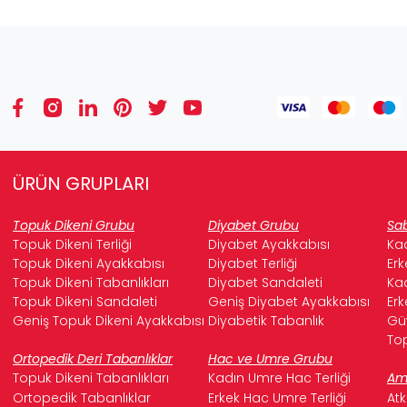
ÜRÜN GRUPLARI
Topuk Dikeni Grubu
Diyabet Grubu
Sab
Topuk Dikeni Terliği
Diyabet Ayakkabısı
Kad
Topuk Dikeni Ayakkabısı
Diyabet Terliği
Erk
Topuk Dikeni Tabanlıkları
Diyabet Sandaleti
Kad
Topuk Dikeni Sandaleti
Geniş Diyabet Ayakkabısı
Erk
Geniş Topuk Dikeni Ayakkabısı
Diyabetik Tabanlık
Güv
Top
Ortopedik Deri Tabanlıklar
Hac ve Umre Grubu
Topuk Dikeni Tabanlıkları
Kadın Umre Hac Terliği
Ame
Ortopedik Tabanlıklar
Erkek Hac Umre Terliği
Atk