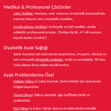
Medikal & Profesyonel Çözümler
Sabo Terlikler
:
Hastane, otel, restoran ve temizlik personeli için
kaymaz tabanlı, tam ortopedik modeller.
Ameliyathane Terlikleri
:
Antistatik ve ESD özellikli, sterile
edilebilir profesyonel ürünler.
(Türkiye'de ilk: 47-48 numara
büyük beden üretimi!)
Diyabetik Ayak Sağlığı
Şeker hastaları için özel olarak tasarlanmış, el yapımı, dikişsiz ve
tam ortopedik
diyabetik ayakkabı
, terlik ve sandaletler.
80'den
fazla ülkeye
ihraç edilen tescilli konfor.
Ayak Problemlerine Özel
Halluks Valgus
& Çekiç Parmak:
Deformiteler için özel esnek
bölgeli tasarımlar.
Topuk Dikeni
:
Silikon destekli, ağrı hafifletici terlik ve
ayakkabılar.
Düz Taban
& Çukur Taban:
Basma problemlerine yönelik