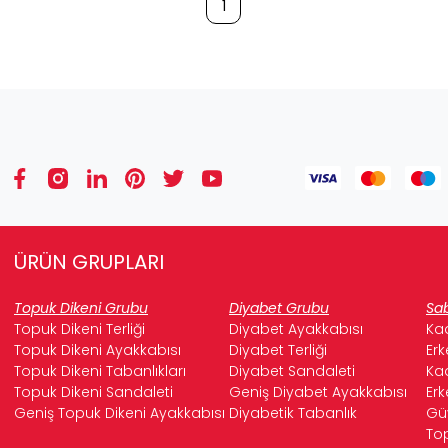
1
ÜRÜN GRUPLARI
Topuk Dikeni Grubu
Diyabet Grubu
Sab
Topuk Dikeni Terliği
Diyabet Ayakkabısı
Kad
Topuk Dikeni Ayakkabısı
Diyabet Terliği
Erk
Topuk Dikeni Tabanlıkları
Diyabet Sandaleti
Kad
Topuk Dikeni Sandaleti
Geniş Diyabet Ayakkabısı
Erk
Geniş Topuk Dikeni Ayakkabısı
Diyabetik Tabanlık
Güv
Top