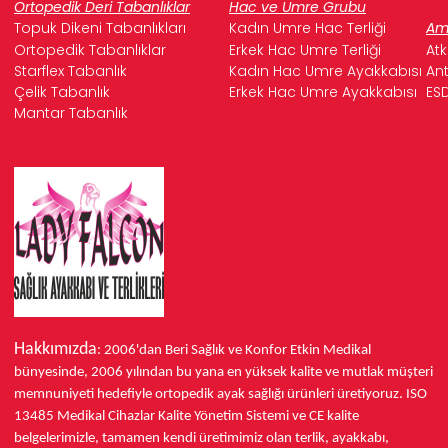
Ortopedik Deri Tabanlıklar
Hac ve Umre Grubu
Topuk Dikeni Tabanlıkları
Kadın Umre Hac Terliği
Ame
Ortopedik Tabanlıklar
Erkek Hac Umre Terliği
Atk
Starflex Tabanlık
Kadın Hac Umre Ayakkabısı
Ant
Çelik Tabanlık
Erkek Hac Umre Ayakkabısı
ESD
Mantar Tabanlık
Hakkımızda
: 2006'dan Beri Sağlık ve Konfor
Etkin Medikal
bünyesinde,
2006 yılından bu yana
en yüksek kalite ve mutlak müşteri
memnuniyeti hedefiyle ortopedik ayak sağlığı ürünleri üretiyoruz.
ISO
13485
Medikal Cihazlar Kalite Yönetim Sistemi ve
CE
kalite
belgelerimizle, tamamen kendi üretimimiz olan terlik, ayakkabı,