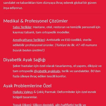
sandalet ve tabanlıkları
tüm dünyaya ihraç ederek
global bir güven
inşa ediyoruz.
Medikal & Profesyonel Çözümler
Sabo Terlikler
:
Hastane, otel, restoran ve temizlik personeli için
kaymaz tabanlı, tam ortopedik modeller.
Ameliyathane Terlikleri
:
Antistatik ve ESD özellikli, sterile
edilebilir profesyonel ürünler.
(Türkiye'de ilk: 47-48 numara
büyük beden üretimi!)
Diyabetik Ayak Sağlığı
Şeker hastaları için özel olarak tasarlanmış, el yapımı, dikişsiz ve
tam ortopedik
diyabetik ayakkabı
, terlik ve sandaletler.
80'den
fazla ülkeye
ihraç edilen tescilli konfor.
Ayak Problemlerine Özel
Halluks Valgus
& Çekiç Parmak:
Deformiteler için özel esnek
bölgeli tasarımlar.
Topuk Dikeni
:
Silikon destekli, ağrı hafifletici terlik ve