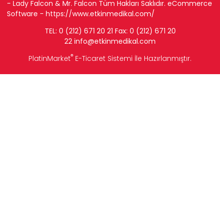
- Lady Falcon & Mr. Falcon Tüm Hakları Saklıdır. eCommerce
Software -
https://www.etkinmedikal.com/
TEL: 0 (212) 671 20 21 Fax: 0 (212) 671 20
22
info
@etkinmedikal.com
®
PlatinMarket
E-Ticaret Sistemi
İle Hazırlanmıştır.