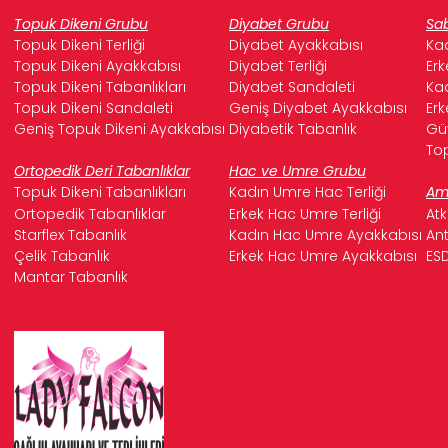
Topuk Dikeni Grubu
Diyabet Grubu
Sab
Topuk Dikeni Terliği
Diyabet Ayakkabısı
Kad
Topuk Dikeni Ayakkabısı
Diyabet Terliği
Erk
Topuk Dikeni Tabanlıkları
Diyabet Sandaleti
Kad
Topuk Dikeni Sandaleti
Geniş Diyabet Ayakkabısı
Erk
Geniş Topuk Dikeni Ayakkabısı
Diyabetik Tabanlık
Güv
Top
Ortopedik Deri Tabanlıklar
Hac ve Umre Grubu
Topuk Dikeni Tabanlıkları
Kadın Umre Hac Terliği
Ame
Ortopedik Tabanlıklar
Erkek Hac Umre Terliği
Atk
Starflex Tabanlık
Kadın Hac Umre Ayakkabısı
Ant
Çelik Tabanlık
Erkek Hac Umre Ayakkabısı
ESD
Mantar Tabanlık