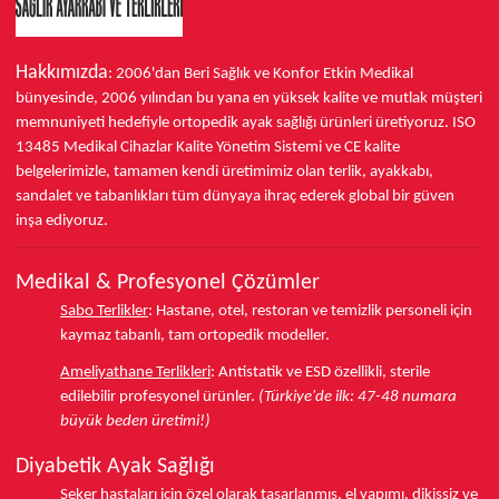
Hakkımızda
: 2006'dan Beri Sağlık ve Konfor
Etkin Medikal
bünyesinde,
2006 yılından bu yana
en yüksek kalite ve mutlak müşteri
memnuniyeti hedefiyle ortopedik ayak sağlığı ürünleri üretiyoruz.
ISO
13485
Medikal Cihazlar Kalite Yönetim Sistemi ve
CE
kalite
belgelerimizle, tamamen kendi üretimimiz olan terlik, ayakkabı,
sandalet ve tabanlıkları
tüm dünyaya ihraç ederek
global bir güven
inşa ediyoruz.
Medikal & Profesyonel Çözümler
Sabo Terlikler
:
Hastane, otel, restoran ve temizlik personeli için
kaymaz tabanlı, tam ortopedik modeller.
Ameliyathane Terlikleri
:
Antistatik ve ESD özellikli, sterile
edilebilir profesyonel ürünler.
(Türkiye'de ilk: 47-48 numara
büyük beden üretimi!)
Diyabetik Ayak Sağlığı
Şeker hastaları için özel olarak tasarlanmış, el yapımı, dikişsiz ve