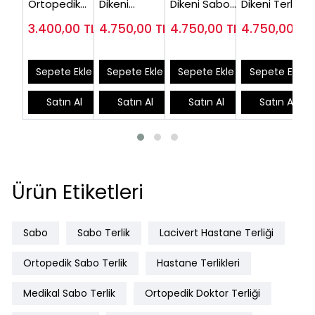
Ortopedik
Dikeni
Dikeni Sabo
Dikeni Terliği
Sabo Doktor
Hastaları İçin
Terlik Modeli
İçin Sabo
3.400,00
TL
4.750,00
TL
4.750,00
TL
4.750,00
TL
Terlik Beyaz
Sabo Terlik
Siyah
Terlik Lacivert
HD777B
Beyaz
EPT777S
EPT777LL
EPT777B
Sepete Ekle
Sepete Ekle
Sepete Ekle
Sepete Ekle
Satın Al
Satın Al
Satın Al
Satın Al
Ürün Etiketleri
Sabo
Sabo Terlik
Lacivert Hastane Terliği
Ortopedik Sabo Terlik
Hastane Terlikleri
Medikal Sabo Terlik
Ortopedik Doktor Terliği