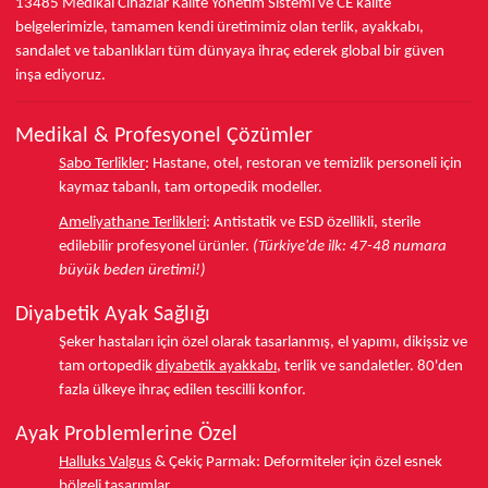
13485
Medikal Cihazlar Kalite Yönetim Sistemi ve
CE
kalite
belgelerimizle, tamamen kendi üretimimiz olan terlik, ayakkabı,
sandalet ve tabanlıkları
tüm dünyaya ihraç ederek
global bir güven
inşa ediyoruz.
Medikal & Profesyonel Çözümler
Sabo Terlikler
:
Hastane, otel, restoran ve temizlik personeli için
kaymaz tabanlı, tam ortopedik modeller.
Ameliyathane Terlikleri
:
Antistatik ve ESD özellikli, sterile
edilebilir profesyonel ürünler.
(Türkiye'de ilk: 47-48 numara
büyük beden üretimi!)
Diyabetik Ayak Sağlığı
Şeker hastaları için özel olarak tasarlanmış, el yapımı, dikişsiz ve
tam ortopedik
diyabetik ayakkabı
, terlik ve sandaletler.
80'den
fazla ülkeye
ihraç edilen tescilli konfor.
Ayak Problemlerine Özel
Halluks Valgus
& Çekiç Parmak:
Deformiteler için özel esnek
bölgeli tasarımlar.