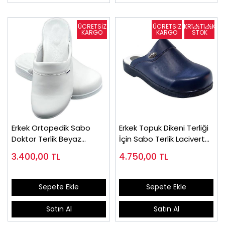
Erkek Ortopedik Sabo
Erkek Topuk Dikeni Terliği
Doktor Terlik Beyaz
İçin Sabo Terlik Lacivert
HD777B
EPT777LL
3.400,00
TL
4.750,00
TL
Sepete Ekle
Sepete Ekle
Satın Al
Satın Al