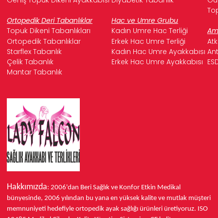
Top
Ortopedik Deri Tabanlıklar
Hac ve Umre Grubu
Topuk Dikeni Tabanlıkları
Kadın Umre Hac Terliği
Ame
Ortopedik Tabanlıklar
Erkek Hac Umre Terliği
Atk
Starflex Tabanlık
Kadın Hac Umre Ayakkabısı
Ant
Çelik Tabanlık
Erkek Hac Umre Ayakkabısı
ESD
Mantar Tabanlık
Hakkımızda
: 2006'dan Beri Sağlık ve Konfor
Etkin Medikal
bünyesinde,
2006 yılından bu yana
en yüksek kalite ve mutlak müşteri
memnuniyeti hedefiyle ortopedik ayak sağlığı ürünleri üretiyoruz.
ISO