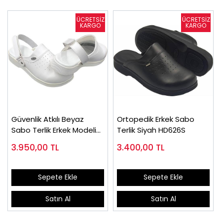
Güvenlik Atkılı Beyaz
Ortopedik Erkek Sabo
Sabo Terlik Erkek Modeli
Terlik Siyah HD626S
HDA626B
3.950,00
TL
3.400,00
TL
Sepete Ekle
Sepete Ekle
Satın Al
Satın Al