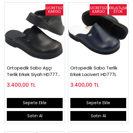
Ortopedik Sabo Aşçı
Ortopedik Sabo Terlik
Terlik Erkek Siyah HD777S
Erkek Lacivert HD777L
(Çok Satılan)
3.400,00
TL
3.400,00
TL
Sepete Ekle
Sepete Ekle
Satın Al
Satın Al