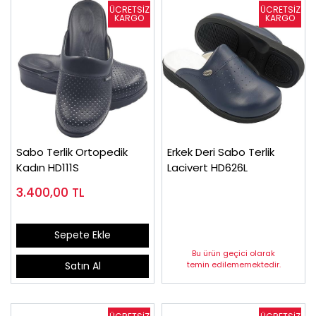
Sabo Terlik Ortopedik
Erkek Deri Sabo Terlik
Kadın HD111S
Lacivert HD626L
3.400,00
TL
Sepete Ekle
Bu ürün geçici olarak
temin edilememektedir.
Satın Al