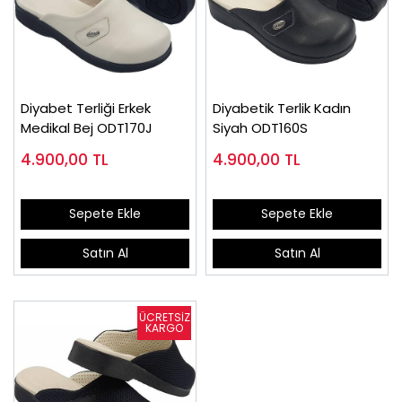
Diyabet Terliği Erkek
Diyabetik Terlik Kadın
Medikal Bej ODT170J
Siyah ODT160S
4.900,00
TL
4.900,00
TL
Sepete Ekle
Sepete Ekle
Satın Al
Satın Al