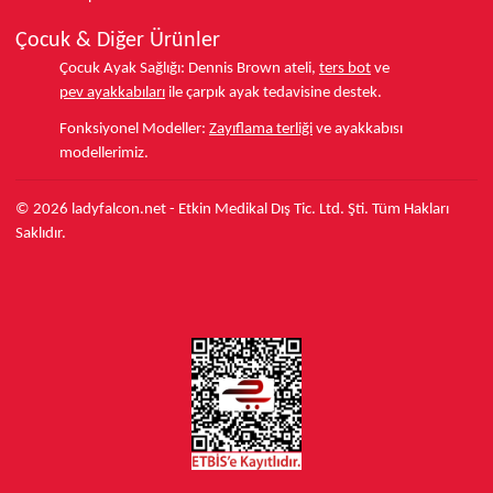
Çocuk & Diğer Ürünler
Çocuk Ayak Sağlığı:
Dennis Brown ateli,
ters bot
ve
pev ayakkabıları
ile çarpık ayak tedavisine destek.
Fonksiyonel Modeller:
Zayıflama terliği
ve ayakkabısı
modellerimiz.
© 2026 ladyfalcon.net - Etkin Medikal Dış Tic. Ltd. Şti. Tüm Hakları
Saklıdır.