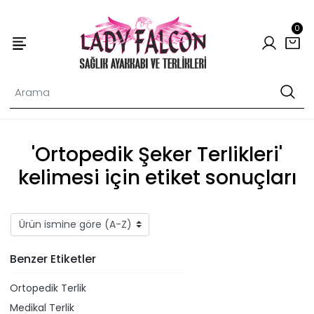
0
'Ortopedik Şeker Terlikleri'
kelimesi için etiket sonuçları
Benzer Etiketler
Ortopedik Terlik
Medikal Terlik