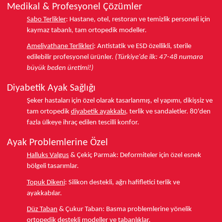
Medikal & Profesyonel Çözümler
Sabo Terlikler
:
Hastane, otel, restoran ve temizlik personeli için
kaymaz tabanlı, tam ortopedik modeller.
Ameliyathane Terlikleri
:
Antistatik ve ESD özellikli, sterile
edilebilir profesyonel ürünler.
(Türkiye'de ilk: 47-48 numara
büyük beden üretimi!)
Diyabetik Ayak Sağlığı
Şeker hastaları için özel olarak tasarlanmış, el yapımı, dikişsiz ve
tam ortopedik
diyabetik ayakkabı
, terlik ve sandaletler.
80'den
fazla ülkeye
ihraç edilen tescilli konfor.
Ayak Problemlerine Özel
Halluks Valgus
& Çekiç Parmak:
Deformiteler için özel esnek
bölgeli tasarımlar.
Topuk Dikeni
:
Silikon destekli, ağrı hafifletici terlik ve
ayakkabılar.
Düz Taban
& Çukur Taban:
Basma problemlerine yönelik
ortopedik destekli modeller ve tabanlıklar.