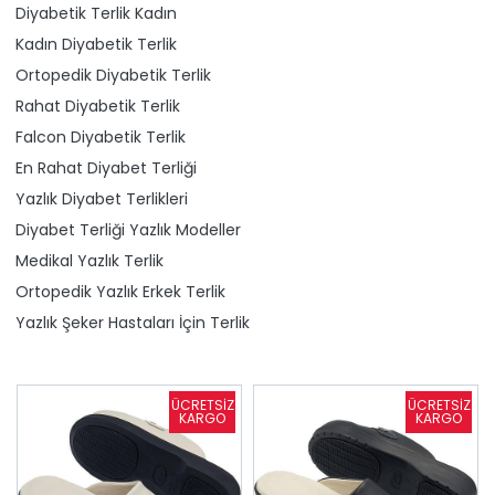
Diyabetik Terlik Kadın
Kadın Diyabetik Terlik
Ortopedik Diyabetik Terlik
Rahat Diyabetik Terlik
Falcon Diyabetik Terlik
En Rahat Diyabet Terliği
Yazlık Diyabet Terlikleri
Diyabet Terliği Yazlık Modeller
Medikal Yazlık Terlik
Ortopedik Yazlık Erkek Terlik
Yazlık Şeker Hastaları İçin Terlik