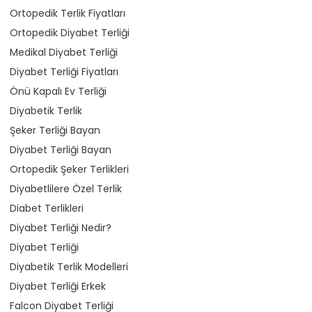
Ortopedik Terlik Fiyatları
Ortopedik Diyabet Terliği
Medikal Diyabet Terliği
Diyabet Terliği Fiyatları
Önü Kapalı Ev Terliği
Diyabetik Terlik
Şeker Terliği Bayan
Diyabet Terliği Bayan
Ortopedik Şeker Terlikleri
Diyabetlilere Özel Terlik
Diabet Terlikleri
Diyabet Terliği Nedir?
Diyabet Terliği
Diyabetik Terlik Modelleri
Diyabet Terliği Erkek
Falcon Diyabet Terliği