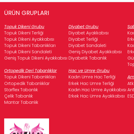
ÜRÜN GRUPLARI
Topuk Dikeni Grubu
Diyabet Grubu
Sab
Topuk Dikeni Terliği
Diyabet Ayakkabısı
Kad
Topuk Dikeni Ayakkabısı
Diyabet Terliği
Erk
Topuk Dikeni Tabanlıkları
Diyabet Sandaleti
Kad
Topuk Dikeni Sandaleti
Geniş Diyabet Ayakkabısı
Erk
Geniş Topuk Dikeni Ayakkabısı
Diyabetik Tabanlık
Güv
Top
Ortopedik Deri Tabanlıklar
Hac ve Umre Grubu
Topuk Dikeni Tabanlıkları
Kadın Umre Hac Terliği
Ame
Ortopedik Tabanlıklar
Erkek Hac Umre Terliği
Atk
Starflex Tabanlık
Kadın Hac Umre Ayakkabısı
Ant
Çelik Tabanlık
Erkek Hac Umre Ayakkabısı
ESD
Mantar Tabanlık