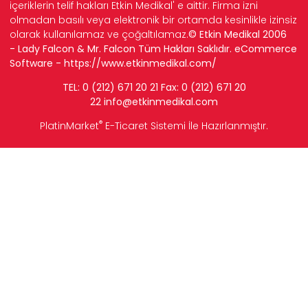
içeriklerin telif hakları Etkin Medikal' e aittir. Firma izni
olmadan basılı veya elektronik bir ortamda kesinlikle izinsiz
olarak kullanılamaz ve çoğaltılamaz.
© Etkin Medikal 2006
- Lady Falcon & Mr. Falcon Tüm Hakları Saklıdır. eCommerce
Software -
https://www.etkinmedikal.com/
TEL: 0 (212) 671 20 21 Fax: 0 (212) 671 20
22
info
@etkinmedikal.com
®
PlatinMarket
E-Ticaret Sistemi
İle Hazırlanmıştır.