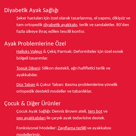
Diyabetik Ayak Sağlığı
Şeker hastaları için özel olarak tasarlanmış, el yapımı, dikişsiz ve
tam ortopedik
diyabetik ayakkabı
, terlik ve sandaletler.
80'den
fazla ülkeye
ihraç edilen tescilli konfor.
Ayak Problemlerine Özel
Halluks Valgus
& Çekiç Parmak:
Deformiteler için özel esnek
bölgeli tasarımlar.
Topuk Dikeni
:
Silikon destekli, ağrı hafifletici terlik ve
ayakkabılar.
Düz Taban
& Çukur Taban:
Basma problemlerine yönelik
ortopedik destekli modeller ve tabanlıklar.
Çocuk & Diğer Ürünler
Çocuk Ayak Sağlığı:
Dennis Brown ateli,
ters bot
ve
pev ayakkabıları
ile çarpık ayak tedavisine destek.
Fonksiyonel Modeller:
Zayıflama terliği
ve ayakkabısı
modellerimiz.