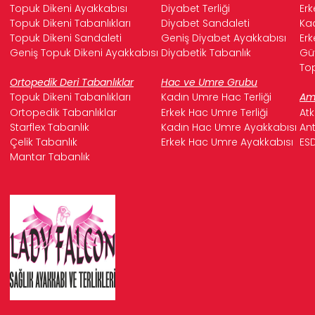
Topuk Dikeni Ayakkabısı
Diyabet Terliği
Erk
Topuk Dikeni Tabanlıkları
Diyabet Sandaleti
Kad
Topuk Dikeni Sandaleti
Geniş Diyabet Ayakkabısı
Erk
Geniş Topuk Dikeni Ayakkabısı
Diyabetik Tabanlık
Güv
Top
Ortopedik Deri Tabanlıklar
Hac ve Umre Grubu
Topuk Dikeni Tabanlıkları
Kadın Umre Hac Terliği
Ame
Ortopedik Tabanlıklar
Erkek Hac Umre Terliği
Atk
Starflex Tabanlık
Kadın Hac Umre Ayakkabısı
Ant
Çelik Tabanlık
Erkek Hac Umre Ayakkabısı
ESD
Mantar Tabanlık