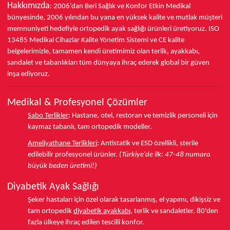
Hakkımızda
: 2006'dan Beri Sağlık ve Konfor
Etkin Medikal
bünyesinde,
2006 yılından bu yana
en yüksek kalite ve mutlak müşteri
memnuniyeti hedefiyle ortopedik ayak sağlığı ürünleri üretiyoruz.
ISO
13485
Medikal Cihazlar Kalite Yönetim Sistemi ve
CE
kalite
belgelerimizle, tamamen kendi üretimimiz olan terlik, ayakkabı,
sandalet ve tabanlıkları
tüm dünyaya ihraç ederek
global bir güven
inşa ediyoruz.
Medikal & Profesyonel Çözümler
Sabo Terlikler
:
Hastane, otel, restoran ve temizlik personeli için
kaymaz tabanlı, tam ortopedik modeller.
Ameliyathane Terlikleri
:
Antistatik ve ESD özellikli, sterile
edilebilir profesyonel ürünler.
(Türkiye'de ilk: 47-48 numara
büyük beden üretimi!)
Diyabetik Ayak Sağlığı
Şeker hastaları için özel olarak tasarlanmış, el yapımı, dikişsiz ve
tam ortopedik
diyabetik ayakkabı
, terlik ve sandaletler.
80'den
fazla ülkeye
ihraç edilen tescilli konfor.