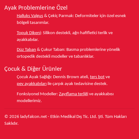
Ayak Problemlerine Özel
Halluks Valgus
& Çekiç Parmak:
Deformiteler için özel esnek
bölgeli tasarımlar.
Topuk Dikeni
:
Silikon destekli, ağrı hafifletici terlik ve
ayakkabılar.
Düz Taban
& Çukur Taban:
Basma problemlerine yönelik
ortopedik destekli modeller ve tabanlıklar.
Çocuk & Diğer Ürünler
Çocuk Ayak Sağlığı:
Dennis Brown ateli,
ters bot
ve
pev ayakkabıları
ile çarpık ayak tedavisine destek.
Fonksiyonel Modeller:
Zayıflama terliği
ve ayakkabısı
modellerimiz.
© 2026 ladyfalcon.net - Etkin Medikal Dış Tic. Ltd. Şti. Tüm Hakları
Saklıdır.