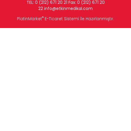
TEL: 0 (212) 671 20 21 Fax: 0 (212) 671 20
22
info
@etkinmedikal.com
®
PlatinMarket
E-Ticaret Sistemi
İle Hazırlanmıştır.