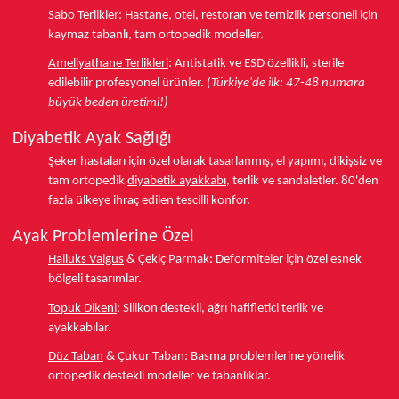
Sabo Terlikler
:
Hastane, otel, restoran ve temizlik personeli için
kaymaz tabanlı, tam ortopedik modeller.
Ameliyathane Terlikleri
:
Antistatik ve ESD özellikli, sterile
edilebilir profesyonel ürünler.
(Türkiye'de ilk: 47-48 numara
büyük beden üretimi!)
Diyabetik Ayak Sağlığı
Şeker hastaları için özel olarak tasarlanmış, el yapımı, dikişsiz ve
tam ortopedik
diyabetik ayakkabı
, terlik ve sandaletler.
80'den
fazla ülkeye
ihraç edilen tescilli konfor.
Ayak Problemlerine Özel
Halluks Valgus
& Çekiç Parmak:
Deformiteler için özel esnek
bölgeli tasarımlar.
Topuk Dikeni
:
Silikon destekli, ağrı hafifletici terlik ve
ayakkabılar.
Düz Taban
& Çukur Taban:
Basma problemlerine yönelik
ortopedik destekli modeller ve tabanlıklar.