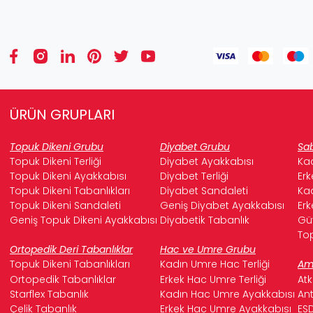
ÜRÜN GRUPLARI
Topuk Dikeni Grubu
Diyabet Grubu
Sab
Topuk Dikeni Terliği
Diyabet Ayakkabısı
Kad
Topuk Dikeni Ayakkabısı
Diyabet Terliği
Erk
Topuk Dikeni Tabanlıkları
Diyabet Sandaleti
Kad
Topuk Dikeni Sandaleti
Geniş Diyabet Ayakkabısı
Erk
Geniş Topuk Dikeni Ayakkabısı
Diyabetik Tabanlık
Güv
Top
Ortopedik Deri Tabanlıklar
Hac ve Umre Grubu
Topuk Dikeni Tabanlıkları
Kadın Umre Hac Terliği
Ame
Ortopedik Tabanlıklar
Erkek Hac Umre Terliği
Atk
Starflex Tabanlık
Kadın Hac Umre Ayakkabısı
Ant
Çelik Tabanlık
Erkek Hac Umre Ayakkabısı
ESD