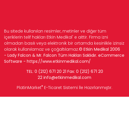
Bu sitede kullanılan resimler, metinler ve diğer tüm
içeriklerin telif hakları Etkin Medikal' e aittir. Firma izni
olmadan basılı veya elektronik bir ortamda kesinlikle izinsiz
olarak kullanılamaz ve çoğaltılamaz.
© Etkin Medikal 2006
- Lady Falcon & Mr. Falcon Tüm Hakları Saklıdır. eCommerce
Software -
https://www.etkinmedikal.com/
TEL: 0 (212) 671 20 21 Fax: 0 (212) 671 20
22
info
@etkinmedikal.com
®
PlatinMarket
E-Ticaret Sistemi
İle Hazırlanmıştır.