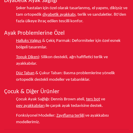
Diyabetik Ayak Sağlığı
Şeker hastaları için özel olarak tasarlanmış, el yapımı, dikişsiz ve
tam ortopedik
diyabetik ayakkabı
, terlik ve sandaletler.
80'den
fazla ülkeye
ihraç edilen tescilli konfor.
Ayak Problemlerine Özel
Halluks Valgus
& Çekiç Parmak:
Deformiteler için özel esnek
bölgeli tasarımlar.
Topuk Dikeni
:
Silikon destekli, ağrı hafifletici terlik ve
ayakkabılar.
Düz Taban
& Çukur Taban:
Basma problemlerine yönelik
ortopedik destekli modeller ve tabanlıklar.
Çocuk & Diğer Ürünler
Çocuk Ayak Sağlığı:
Dennis Brown ateli,
ters bot
ve
pev ayakkabıları
ile çarpık ayak tedavisine destek.
Fonksiyonel Modeller:
Zayıflama terliği
ve ayakkabısı
modellerimiz.