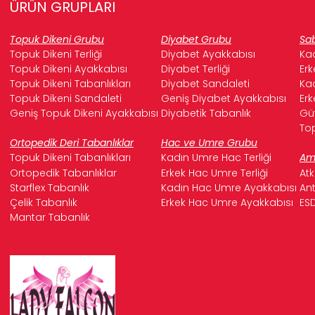
ÜRÜN GRUPLARI
Topuk Dikeni Grubu
Diyabet Grubu
Sab
Topuk Dikeni Terliği
Diyabet Ayakkabısı
Kad
Topuk Dikeni Ayakkabısı
Diyabet Terliği
Erk
Topuk Dikeni Tabanlıkları
Diyabet Sandaleti
Kad
Topuk Dikeni Sandaleti
Geniş Diyabet Ayakkabısı
Erk
Geniş Topuk Dikeni Ayakkabısı
Diyabetik Tabanlık
Güv
Top
Ortopedik Deri Tabanlıklar
Hac ve Umre Grubu
Topuk Dikeni Tabanlıkları
Kadın Umre Hac Terliği
Ame
Ortopedik Tabanlıklar
Erkek Hac Umre Terliği
Atk
Starflex Tabanlık
Kadın Hac Umre Ayakkabısı
Ant
Çelik Tabanlık
Erkek Hac Umre Ayakkabısı
ESD
Mantar Tabanlık