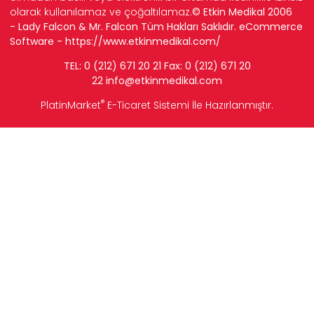
olarak kullanılamaz ve çoğaltılamaz.
© Etkin Medikal 2006
- Lady Falcon & Mr. Falcon Tüm Hakları Saklıdır. eCommerce
Software -
https://www.etkinmedikal.com/
TEL: 0 (212) 671 20 21 Fax: 0 (212) 671 20
22
info
@etkinmedikal.com
®
PlatinMarket
E-Ticaret Sistemi
İle Hazırlanmıştır.