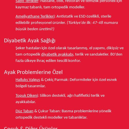
Sabo Terlikler
:
Hastane, otel, restoran ve temizlik personeli için
kaymaz tabanlı, tam ortopedik modeller.
Ameliyathane Terlikleri
:
Antistatik ve ESD özellikli, sterile
edilebilir profesyonel ürünler.
(Türkiye'de ilk: 47-48 numara
büyük beden üretimi!)
Diyabetik Ayak Sağlığı
Şeker hastaları için özel olarak tasarlanmış, el yapımı, dikişsiz ve
tam ortopedik
diyabetik ayakkabı
, terlik ve sandaletler.
80'den
fazla ülkeye
ihraç edilen tescilli konfor.
Ayak Problemlerine Özel
Halluks Valgus
& Çekiç Parmak:
Deformiteler için özel esnek
bölgeli tasarımlar.
Topuk Dikeni
:
Silikon destekli, ağrı hafifletici terlik ve
ayakkabılar.
Düz Taban
& Çukur Taban:
Basma problemlerine yönelik
ortopedik destekli modeller ve tabanlıklar.