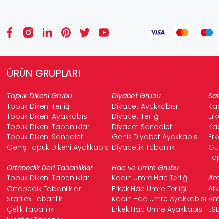
ÜRÜN GRUPLARI
Topuk Dikeni Grubu
Diyabet Grubu
Sab
Topuk Dikeni Terliği
Diyabet Ayakkabısı
Kad
Topuk Dikeni Ayakkabısı
Diyabet Terliği
Erk
Topuk Dikeni Tabanlıkları
Diyabet Sandaleti
Kad
Topuk Dikeni Sandaleti
Geniş Diyabet Ayakkabısı
Erk
Geniş Topuk Dikeni Ayakkabısı
Diyabetik Tabanlık
Güv
Top
Ortopedik Deri Tabanlıklar
Hac ve Umre Grubu
Topuk Dikeni Tabanlıkları
Kadın Umre Hac Terliği
Ame
Ortopedik Tabanlıklar
Erkek Hac Umre Terliği
Atk
Starflex Tabanlık
Kadın Hac Umre Ayakkabısı
Ant
Çelik Tabanlık
Erkek Hac Umre Ayakkabısı
ESD