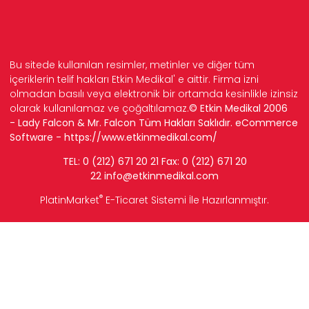
Bu sitede kullanılan resimler, metinler ve diğer tüm
içeriklerin telif hakları Etkin Medikal' e aittir. Firma izni
olmadan basılı veya elektronik bir ortamda kesinlikle izinsiz
olarak kullanılamaz ve çoğaltılamaz.
© Etkin Medikal 2006
- Lady Falcon & Mr. Falcon Tüm Hakları Saklıdır. eCommerce
Software -
https://www.etkinmedikal.com/
TEL: 0 (212) 671 20 21 Fax: 0 (212) 671 20
22
info
@etkinmedikal.com
®
PlatinMarket
E-Ticaret Sistemi
İle Hazırlanmıştır.